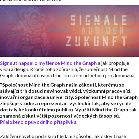
Signaut napsal o myšlence Mind the Graph
a jak propojuje
vědu a design. Kromě toho zdůraznili, že společnost Mind the
Graph zkoumá oblast na trhu, která dosud nebyla prozkoumána:
"Společnost Mind the Graph našla zákoutí, kterému se
stávající trh dosud nevěnoval: vědci, výzkumní pracovníci,
inovační organizace a univerzity. Společnost Mind the Graph
zlepšuje studie a reprezentaci výsledků tak, aby se rychle
dostaly ke konkrétnímu publiku. Využití Mind the Graph tak
znamená získat větší pozornost vědeckých časopisů."
Přeloženo z původního příspěvku
.
Založení nového podniku a hledání způsobu, jak oslovit naše