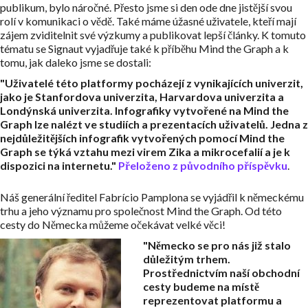
publikum, bylo náročné. Přesto jsme si den ode dne jistější svou
rolí v komunikaci o vědě. Také máme úžasné uživatele, kteří mají
zájem zviditelnit své výzkumy a publikovat lepší články. K tomuto
tématu se Signaut vyjadřuje také k příběhu Mind the Graph a k
tomu, jak daleko jsme se dostali:
"Uživatelé této platformy pocházejí z vynikajících univerzit,
jako je Stanfordova univerzita, Harvardova univerzita a
Londýnská univerzita. Infografiky vytvořené na Mind the
Graph lze nalézt ve studiích a prezentacích uživatelů. Jedna z
nejdůležitějších infografik vytvořených pomocí Mind the
Graph se týká vztahu mezi virem Zika a mikrocefalií a je k
dispozici na internetu."
Přeloženo z původního příspěvku
.
Náš generální ředitel Fabrício Pamplona se vyjádřil k německému
trhu a jeho významu pro společnost Mind the Graph. Od této
cesty do Německa můžeme očekávat velké věci!
"Německo se pro nás již stalo
důležitým trhem.
Prostřednictvím naší obchodní
cesty budeme na místě
reprezentovat platformu a