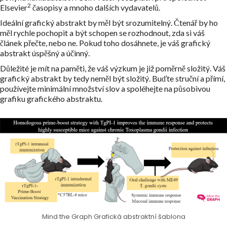
2
Elsevier
časopisy a mnoho dalších vydavatelů.
Ideální grafický abstrakt by měl být srozumitelný. Čtenář by ho
měl rychle pochopit a být schopen se rozhodnout, zda si váš
článek přečte, nebo ne. Pokud toho dosáhnete, je váš grafický
abstrakt úspěšný a účinný.
Důležité je mít na paměti, že váš výzkum je již poměrně složitý. Váš
grafický abstrakt by tedy neměl být složitý. Buďte struční a přímí,
používejte minimální množství slov a spoléhejte na působivou
grafiku grafického abstraktu.
Mind the Graph Grafická abstraktní šablona