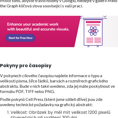
Místo toho, abyste trávili hodiny v Googlu, hledejte v galerii Mind
the Graph klíčová slova související s vaší prací.
Pokyny pro časopisy
V pokynech cílového časopisu najdete informace o typu a
velikosti písma, šířce řádků, barvách a rozměrech grafického
abstraktu. Bude v nich také uvedeno, zda jej máte poskytnout ve
formátu PDF, TIFF nebo PNG.
Podle pokynů Cell Press (které jsme sdíleli dříve) jsou zde
uvedeny technické požadavky na grafický abstrakt:
Velikost: Obrázek by měl mít velikost 1200 pixelů
čtverečních při rozlišení 300 dpi.