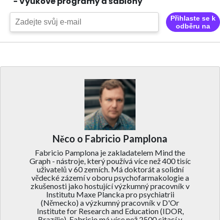
- Výukové programy a šablony
Přihlaste se k
odběru na
Něco o Fabricio Pamplona
Fabricio Pamplona je zakladatelem Mind the
Graph - nástroje, který používá více než 400 tisíc
uživatelů v 60 zemích. Má doktorát a solidní
vědecké zázemí v oboru psychofarmakologie a
zkušenosti jako hostující výzkumný pracovník v
Institutu Maxe Plancka pro psychiatrii
(Německo) a výzkumný pracovník v D'Or
Institute for Research and Education (IDOR,
Brazílie). Fabricio má více než 2500 citací v