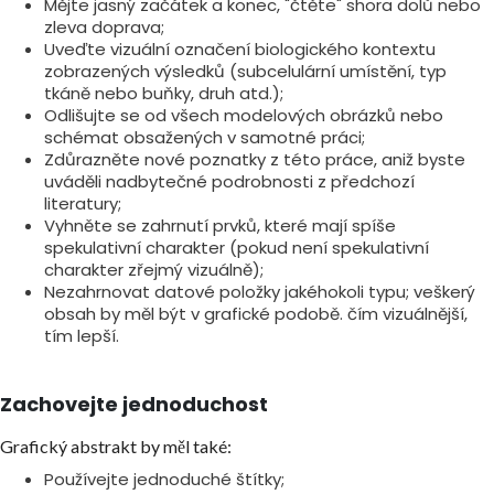
Mějte jasný začátek a konec, "čtěte" shora dolů nebo
zleva doprava;
Uveďte vizuální označení biologického kontextu
zobrazených výsledků (subcelulární umístění, typ
tkáně nebo buňky, druh atd.);
Odlišujte se od všech modelových obrázků nebo
schémat obsažených v samotné práci;
Zdůrazněte nové poznatky z této práce, aniž byste
uváděli nadbytečné podrobnosti z předchozí
literatury;
Vyhněte se zahrnutí prvků, které mají spíše
spekulativní charakter (pokud není spekulativní
charakter zřejmý vizuálně);
Nezahrnovat datové položky jakéhokoli typu; veškerý
obsah by měl být v grafické podobě. čím vizuálnější,
tím lepší.
Zachovejte jednoduchost
Grafický abstrakt by měl také:
Používejte jednoduché štítky;