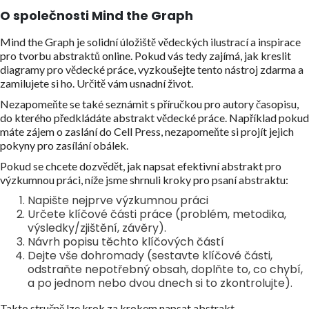
O společnosti Mind the Graph
Mind the Graph je solidní úložiště vědeckých ilustrací a inspirace
pro tvorbu abstraktů online. Pokud vás tedy zajímá, jak kreslit
diagramy pro vědecké práce, vyzkoušejte tento nástroj zdarma a
zamilujete si ho. Určitě vám usnadní život.
Nezapomeňte se také seznámit s příručkou pro autory časopisu,
do kterého předkládáte abstrakt vědecké práce. Například pokud
máte zájem o zaslání do Cell Press, nezapomeňte si projít jejich
pokyny pro zasílání obálek.
Pokud se chcete dozvědět, jak napsat efektivní abstrakt pro
výzkumnou práci, níže jsme shrnuli kroky pro psaní abstraktu:
Napište nejprve výzkumnou práci
Určete klíčové části práce (problém, metodika,
výsledky/zjištění, závěry).
Návrh popisu těchto klíčových částí
Dejte vše dohromady (sestavte klíčové části,
odstraňte nepotřebný obsah, doplňte to, co chybí,
a po jednom nebo dvou dnech si to zkontrolujte).
Takto stručně lze krok za krokem napsat abstrakt.