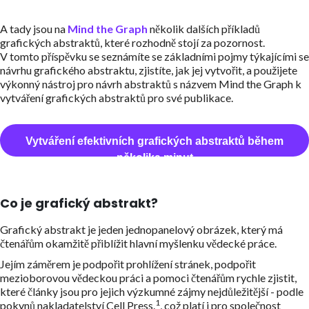
A tady jsou na
Mind the Graph
několik dalších příkladů
grafických abstraktů, které rozhodně stojí za pozornost.
V tomto příspěvku se seznámíte se základními pojmy týkajícími se
návrhu grafického abstraktu, zjistíte, jak jej vytvořit, a použijete
výkonný nástroj pro návrh abstraktů s názvem Mind the Graph k
vytváření grafických abstraktů pro své publikace.
Vytváření efektivních grafických abstraktů během
několika minut
Co je grafický abstrakt?
Grafický abstrakt je jeden jednopanelový obrázek, který má
čtenářům okamžitě přiblížit hlavní myšlenku vědecké práce.
Jejím záměrem je podpořit prohlížení stránek, podpořit
mezioborovou vědeckou práci a pomoci čtenářům rychle zjistit,
které články jsou pro jejich výzkumné zájmy nejdůležitější - podle
1
pokynů nakladatelství Cell Press.
, což platí i pro společnost