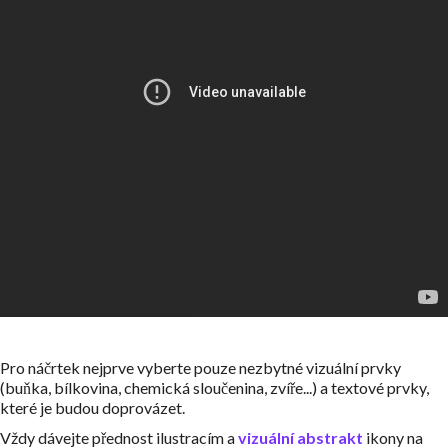
Pro náčrtek nejprve vyberte pouze nezbytné vizuální prvky
(buňka, bílkovina, chemická sloučenina, zvíře...) a textové prvky,
které je budou doprovázet.
Vždy dávejte přednost ilustracím a
vizuální abstrakt
ikony na