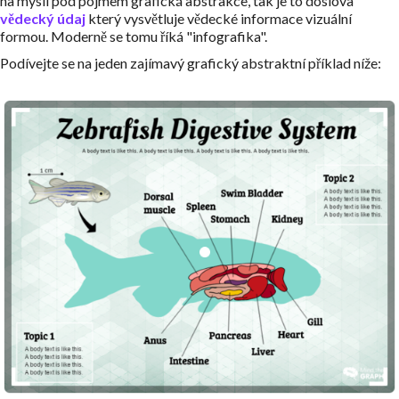
na mysli pod pojmem grafická abstrakce, tak je to doslova
vědecký údaj
který vysvětluje vědecké informace vizuální
formou. Moderně se tomu říká "infografika".
Podívejte se na jeden zajímavý grafický abstraktní příklad níže: