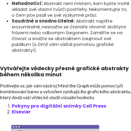
Nehodnotící:
Abstrakt není místem, kam byste mohli
vkládat své vlastní tvůrčí postřehy. Nekomentujte to,
o čem jste psali ve své výzkumné práci.
Soudržné a snadno čitelné:
Abstrakt napište
srozumitelně, nesnažte se čtenáře ohromit složitými
frázemi nebo odborným žargonem. Zaměřte se na
čtivost a snažte se abstraktem zaujmout své
publikum (s čímž vám vážně pomohou grafické
abstrakty!).
Vytvářejte vědecky přesné grafické abstrakty
během několika minut
Podívejte se, jak vám nástroj Mind the Graph může pomoci při
kombinování barev a vytvoření vynikajícího grafického abstraktu,
který dodá vaší vědecké studii vizuální hodnotu.
Pokyny pro digitální snímky Cell Press
Elsevier