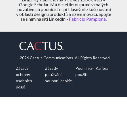
Google Scholar. Má desetiletou praxi v malých
inovativních podnicích s příslušnými zkušenostmi
v oblasti designu produktů a řízení inovací. Spojte
se s ním na síti LinkedIn -
Fabricio Pamplona
.
2026 Cactus Communications. All Rights Reserved
Zásady
Zásady
Podmínky
Kariéra
ochrany
používání
použití
osobních
souborů cookie
údajů