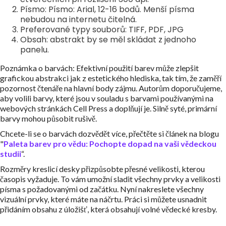
Písmo: Písmo: Arial, 12-16 bodů. Menší písma
nebudou na internetu čitelná.
Preferované typy souborů: TIFF, PDF, JPG
Obsah: abstrakt by se měl skládat z jednoho
panelu.
Poznámka o barvách: Efektivní použití barev může zlepšit
grafickou abstrakci jak z estetického hlediska, tak tím, že zaměří
pozornost čtenáře na hlavní body zájmu. Autorům doporučujeme,
aby volili barvy, které jsou v souladu s barvami používanými na
webových stránkách Cell Press a doplňují je. Silně syté, primární
barvy mohou působit rušivě.
Chcete-li se o barvách dozvědět více, přečtěte si článek na blogu
"
Paleta barev pro vědu: Pochopte dopad na vaši vědeckou
studii
“.
Rozměry kreslicí desky přizpůsobte přesné velikosti, kterou
časopis vyžaduje. To vám umožní sladit všechny prvky a velikosti
písma s požadovanými od začátku. Nyní nakreslete všechny
vizuální prvky, které máte na náčrtu. Práci si můžete usnadnit
přidáním obsahu z úložišť, která obsahují volné vědecké kresby.