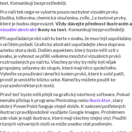
text. Komunikují bezprostředněji.
Pro náčrtek nejprve vyberte pouze nezbytné vizuální prvky
(buňka, bílkovina, chemická sloučenina, zvíře...) a textové prvky,
které je budou doprovázet.
Vždy dávejte přednost ilustracím a
vizuální abstrakt
ikony na text.
Komunikují bezprostředněji.
Při uspořádání prvků náčrtu berte v úvahu, že musí být uspořádány
v určitém pořadí. Grafický abstrakt uspořádejte zleva doprava
a/nebo shora dolů. Dalším aspektem, který byste měli vzít v
úvahu, je vyhnout se příliš velkému množství vizuálních prvků
roztroušených po náčrtu. Všechny prvky by měly být nějak
propojeny, seřazeny do skupin, které mají něco společného.
Vyhněte se používání rámečků kolem prvků, které k sobě patří,
prostě je umístěte blízko sebe. Rámečky můžete použít ke
zvýraznění některých textů.
Právě teď byste měli přejít na grafický návrhový software. Pokud
nemáte přístup k programu Photoshop nebo
Ilustrátor
, starý
dobrý PowerPoint funguje stejně dobře. K nalezení potřebných
ilustrací pravděpodobně využijete Google Images. Problémem
zde však je najít ilustrace, které mají všechny stejný styl. Použití
různých výtvarných stylů se může snadno stát podivným.