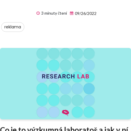
3 minuty čtení
09/26/2022
reklama
Co je to výzkumná laboratoř a jak v ní