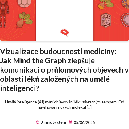
Vizualizace budoucnosti medicíny:
Jak Mind the Graph zlepšuje
komunikaci o průlomových objevech v
oblasti léků založených na umělé
inteligenci?
Umělá inteligence (AI) mění objevování léků závratným tempem. Od
navrhování nových molekul [...]
3 minuty čtení
05/06/2025