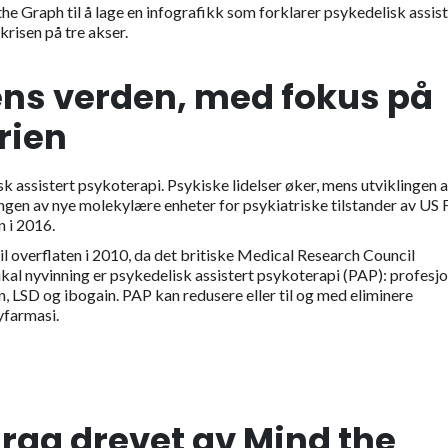
he Graph til å lage en infografikk som forklarer psykedelisk assist
krisen på tre akser.
iens verden, med fokus på
rien
 assistert psykoterapi. Psykiske lidelser øker, mens utviklingen 
ngen av nye molekylære enheter for psykiatriske tilstander av US
n i 2016.
l overflaten i 2010, da det britiske Medical Research Council
dikal nyvinning er psykedelisk assistert psykoterapi (PAP): profesjo
LSD og ibogain. PAP kan redusere eller til og med eliminere
yfarmasi.
ag drevet av Mind the