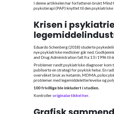
I denne artikkelen har forfatteren brukt Mind t
psykoterapi (PAP) knyttet til den psykiatriske 
Krisen i psykiatr
legemiddelindust
Eduardo Schenberg (2018) studerte psykedelisk
nye psykiatriske medisiner går ned. Godkjenni
and Drug Administration falt fra 13 i 1996 til é
Problemer rundt psykiatriske diagnoser kom ti
publiserte en strategi for psykisk helse. En ra
overvåket bruk av ketamin, MDMA, psilocybin, 
problemer med legemiddeletterlevelse og pol
100 frivillige ble inkludert i studien.
Kontroller
originalartikkel her
.
Grafisk sammendr