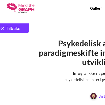
Galleri
Tilbake
Psykedelisk a
paradigmeskifte i
utvikl
Infografikken lag
psykedelisk assistert ps
Art