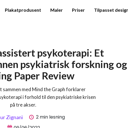
Plakatprodusent
Maler
Priser
Tilpasset desig
ssistert psykoterapi: Et
nnen psykiatrisk forskning og
ing Paper Review
et sammen med Mind the Graph forklarer
ykoterapi i forhold til den psykiatriske krisen
på tre akser.
2 min lesning
ur Zignani
09/06/2022