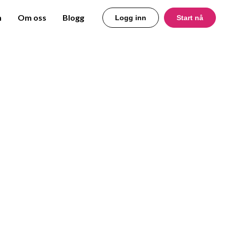
n
Om oss
Blogg
Logg inn
Start nå