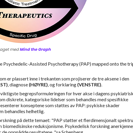
Laget med
Mind the Graph
see Psychedelic-Assisted Psychotherapy (PAP) mapped onto the tri
m er plassert inne i trekanten som projiserer de tre aksene i den
ST)
, diagnose
(HØYRE)
, og forklaring
(VENSTRE)
.
 viktigste begrepsformuleringen for hver akse i dagens psykiatris
som diskrete, kategoriske lidelser som behandles med spesifikke
presenterer konseptene som støttes av PAP: psykiske skader
m behandles helhetlig.
orskning på dette temaet: "PAP støtter et flerdimensjonalt spektr
sin biomedisinske reduksjonisme. Psykedelisk forskning anerkjenne
or de oppnådde resultatene, "sa Schenberg.