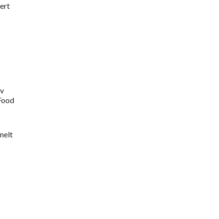
ert
av
 Food
nelt