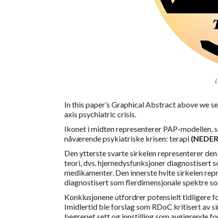
In this paper’s Graphical Abstract above we 
axis psychiatric crisis.
Ikonet i midten representerer PAP-modellen, so
nåværende psykiatriske krisen: terapi
(NEDER
Den ytterste svarte sirkelen representerer den
teori, dvs. hjernedysfunksjoner diagnostisert 
medikamenter. Den innerste hvite sirkelen re
diagnostisert som flerdimensjonale spektre so
Konklusjonene utfordrer potensielt tidligere f
Imidlertid ble forslag som RDoC kritisert av 
begrepet sett og innstilling som avgjørende f