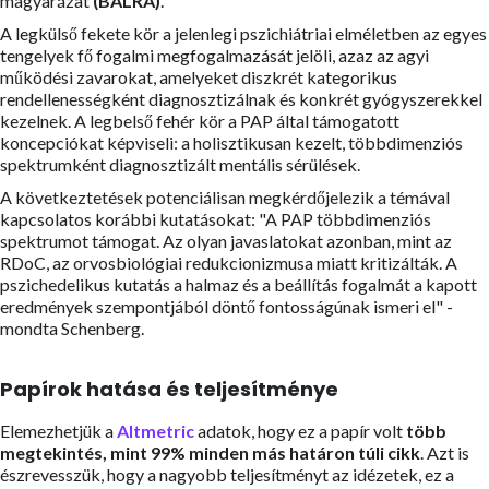
magyarázat
(BALRA)
.
A legkülső fekete kör a jelenlegi pszichiátriai elméletben az egyes
tengelyek fő fogalmi megfogalmazását jelöli, azaz az agyi
működési zavarokat, amelyeket diszkrét kategorikus
rendellenességként diagnosztizálnak és konkrét gyógyszerekkel
kezelnek. A legbelső fehér kör a PAP által támogatott
koncepciókat képviseli: a holisztikusan kezelt, többdimenziós
spektrumként diagnosztizált mentális sérülések.
A következtetések potenciálisan megkérdőjelezik a témával
kapcsolatos korábbi kutatásokat: "A PAP többdimenziós
spektrumot támogat. Az olyan javaslatokat azonban, mint az
RDoC, az orvosbiológiai redukcionizmusa miatt kritizálták. A
pszichedelikus kutatás a halmaz és a beállítás fogalmát a kapott
eredmények szempontjából döntő fontosságúnak ismeri el" -
mondta Schenberg.
Papírok hatása és teljesítménye
Elemezhetjük a
Altmetric
adatok, hogy ez a papír volt
több
megtekintés, mint
99%
minden más határon túli cikk
. Azt is
észrevesszük, hogy a nagyobb teljesítményt az idézetek, ez a