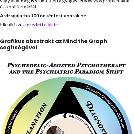
vagy akár meg is szüntetheti a gyógyszeradhéziós problémákat
és a polifarmáciát.
A vizsgálatba 100 önkéntest vontak be.
Ellenőrizze a
eredeti cikk itt
.
Grafikus absztrakt az Mind the Graph
segítségével