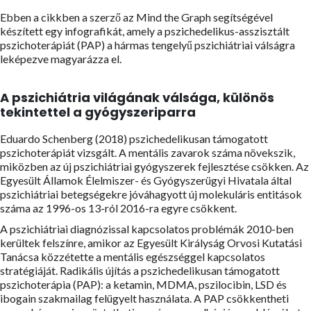
Ebben a cikkben a szerző az Mind the Graph segítségével
készített egy infografikát, amely a pszichedelikus-asszisztált
pszichoterápiát (PAP) a hármas tengelyű pszichiátriai válságra
leképezve magyarázza el.
A pszichiátria világának válsága, különös
tekintettel a gyógyszeriparra
Eduardo Schenberg (2018) pszichedelikusan támogatott
pszichoterápiát vizsgált. A mentális zavarok száma növekszik,
miközben az új pszichiátriai gyógyszerek fejlesztése csökken. Az
Egyesült Államok Élelmiszer- és Gyógyszerügyi Hivatala által
pszichiátriai betegségekre jóváhagyott új molekuláris entitások
száma az 1996-os 13-ról 2016-ra egyre csökkent.
A pszichiátriai diagnózissal kapcsolatos problémák 2010-ben
kerültek felszínre, amikor az Egyesült Királyság Orvosi Kutatási
Tanácsa közzétette a mentális egészséggel kapcsolatos
stratégiáját. Radikális újítás a pszichedelikusan támogatott
pszichoterápia (PAP): a ketamin, MDMA, pszilocibin, LSD és
ibogain szakmailag felügyelt használata. A PAP csökkentheti