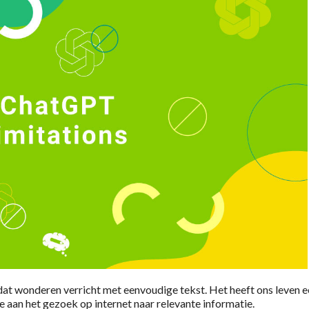
at wonderen verricht met eenvoudige tekst. Het heeft ons leven e
aan het gezoek op internet naar relevante informatie.