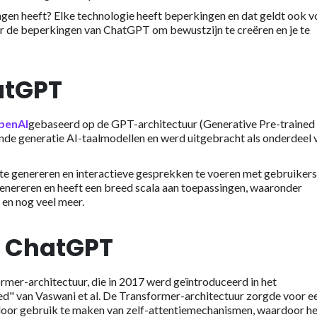
ngen heeft? Elke technologie heeft beperkingen en dat geldt ook v
er de beperkingen van ChatGPT om bewustzijn te creëren en je te
atGPT
penAI
gebaseerd op de GPT-architectuur (Generative Pre-trained
de generatie AI-taalmodellen en werd uitgebracht als onderdeel 
 genereren en interactieve gesprekken te voeren met gebruikers
genereren en heeft een breed scala aan toepassingen, waaronder
 en nog veel meer.
n ChatGPT
er-architectuur, die in 2017 werd geïntroduceerd in het
ed" van Vaswani et al. De Transformer-architectuur zorgde voor e
 door gebruik te maken van zelf-attentiemechanismen, waardoor he