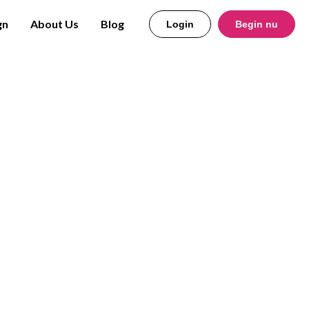
gn
About Us
Blog
Login
Begin nu