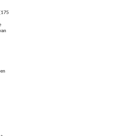
 (175
e
van
gen