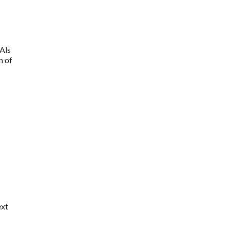
 Als
n of
ext