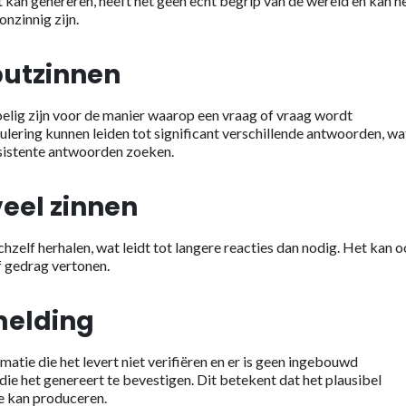
kan genereren, heeft het geen echt begrip van de wereld en kan h
onzinnig zijn.
putzinnen
lig zijn voor de manier waarop een vraag of vraag wordt
lering kunnen leiden tot significant verschillende antwoorden, wa
nsistente antwoorden zoeken.
veel zinnen
zelf herhalen, wat leidt tot langere reacties dan nodig. Het kan 
f gedrag vertonen.
melding
tie die het levert niet verifiëren en er is geen ingebouwd
e het genereert te bevestigen. Dit betekent dat het plausibel
e kan produceren.