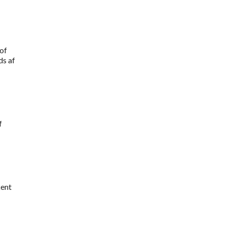
of
ds af
f
kent