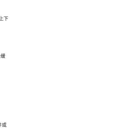
上下
全缓
件或