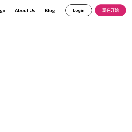
ign
About Us
Blog
Login
现在开始