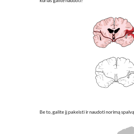
kurias galite naudoti?
Be to, galite jį pakeisti ir naudoti norimą spalvą