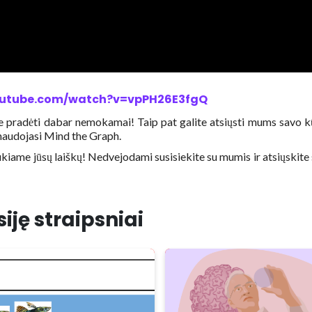
outube.com/watch?v=vpPH26E3fgQ
lite pradėti dabar nemokamai! Taip pat galite atsiųsti mums savo kū
naudojasi Mind the Graph.
aukiame jūsų laiškų! Nedvejodami susisiekite su mumis ir atsiųskite
iję straipsniai