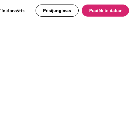
Tinklaraštis
Prisijungimas
Pradėkite dabar