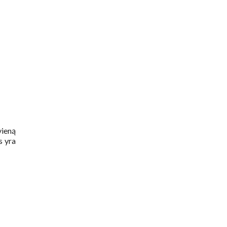
vieną
s yra