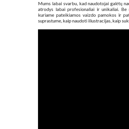
Mums labai svarbu, kad naudotojai galėtų nau
atrodys labai profesionaliai ir unikaliai. B
kuriame pateikiamos vaizdo pamokos ir patar
suprastume, kaip naudoti iliustracijas, kaip suk