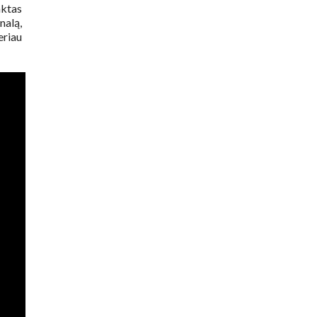
aktas
nalą,
eriau