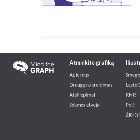
Atminkite grafiką
Iliust
Apie mus
Smege
Draugų nukreipimas
Ląstel
Atsiliepimai
RNR
Sėkmės atvejai
Pelė
Žiūrėti