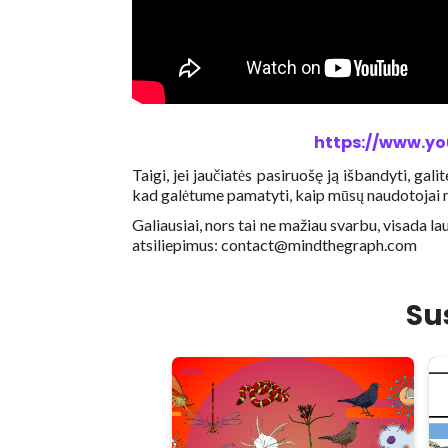
https://www.y
Taigi, jei jaučiatės pasiruošę ją išbandyti, ga
kad galėtume pamatyti, kaip mūsų naudotojai 
Galiausiai, nors tai ne mažiau svarbu, visada l
atsiliepimus: contact@mindthegraph.com
Sus