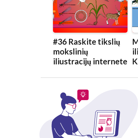
#36 Raskite tikslių
M
mokslinių
i
iliustracijų internete
K