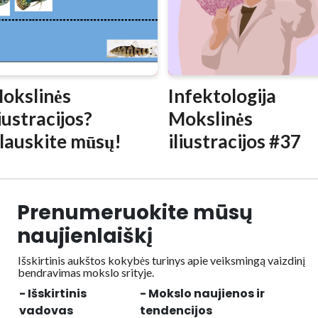
okslinės
Infektologija
liustracijos?
Mokslinės
lauskite mūsų!
iliustracijos #37
Prenumeruokite mūsų
naujienlaiškį
Išskirtinis aukštos kokybės turinys apie veiksmingą vaizdinį
bendravimas mokslo srityje.
- Išskirtinis
- Mokslo naujienos ir
vadovas
tendencijos