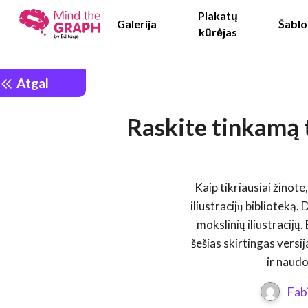
Plakatų
Galerija
Šablo
kūrėjas
Atgal
Raskite tinkamą t
Kaip tikriausiai žinote
iliustracijų biblioteką
mokslinių iliustracijų.
šešias skirtingas versij
ir naudo
Fab