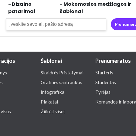
- Dizaino
- Mokomosios medžiagos ir
patarimai
šablonai
Prenumeru
racijos
Šablonai
Prenumeratos
nys
Skaidrės Pristatymai
Starteris
ės
Grafinės santraukos
Studentas
Infografika
Tyrėjas
Plakatai
Komandos ir labora
 visus
Žiūrėti visus