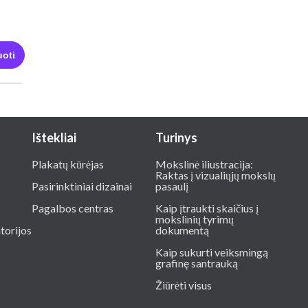
oti
Ištekliai
Turinys
Plakatų kūrėjas
Mokslinė iliustracija:
Raktas į vizualiųjų mokslų
Pasirinktiniai dizainai
pasaulį
Pagalbos centras
Kaip įtraukti skaičius į
mokslinių tyrimų
torijos
dokumentą
Kaip sukurti veiksmingą
grafinę santrauką
Žiūrėti visus