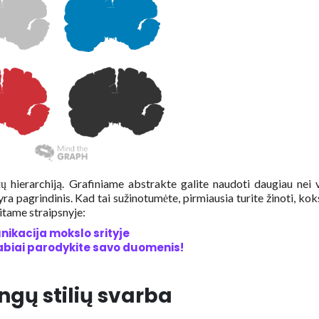
ių hierarchiją. Grafiniame abstrakte galite naudoti daugiau nei 
 yra pagrindinis. Kad tai sužinotumėte, pirmiausia turite žinoti, kok
kitame straipsnyje:
nikacija mokslo srityje
abiai parodykite savo duomenis!
ingų stilių svarba