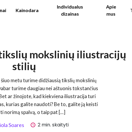
Individualus
Apie
nai
Kainodara
dizainas
mus
ikslių mokslinių iliustracijų
stilių
, šiuo metu turime didžiausią tikslių mokslinių
. Dabar turime daugiau nei aštuonis tūkstančius
 Bet ar žinojote, kad kiekviena iliustracija turi
as, kurias galite naudoti? Be to, galite ją keisti
ti norimą spalvą, o taip pat [...]
2 min. skaityti
iola Soares