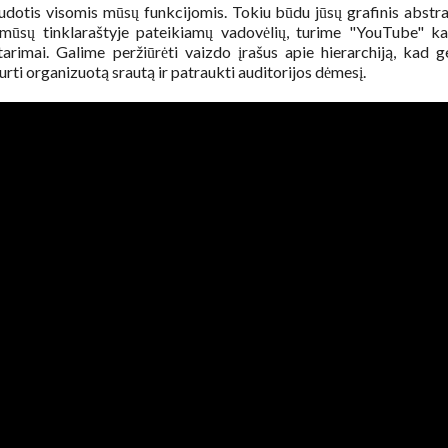
dotis visomis mūsų funkcijomis. Tokiu būdu jūsų grafinis abstr
e mūsų tinklaraštyje pateikiamų vadovėlių, turime "YouTube" ka
imai. Galime peržiūrėti vaizdo įrašus apie hierarchiją, kad g
urti organizuotą srautą ir patraukti auditorijos dėmesį.