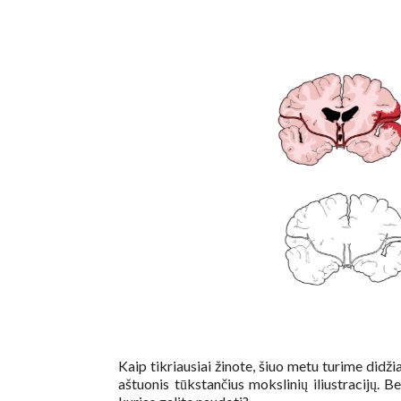
Kaip tikriausiai žinote, šiuo metu turime didži
aštuonis tūkstančius mokslinių iliustracijų. Bet