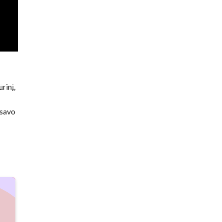
rinį,
 savo