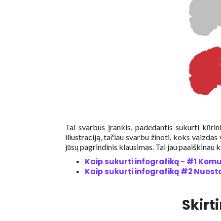
Tai svarbus įrankis, padedantis sukurti kūrin
iliustraciją, tačiau svarbu žinoti, koks vaizdas
jūsų pagrindinis klausimas. Tai jau paaiškinau 
Kaip sukurti infografiką - #1 Komu
Kaip sukurti infografiką #2 Nuost
Skirt