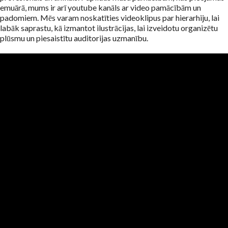
emuārā, mums ir arī youtube kanāls ar video pamācībām un
padomiem. Mēs varam noskatīties videoklipus par hierarhiju, lai
labāk saprastu, kā izmantot ilustrācijas, lai izveidotu organizētu
plūsmu un piesaistītu auditorijas uzmanību.