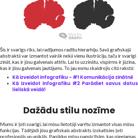
Šis ir svarīgs rīks, lai radījumos radītu hierarhiju. Savā grafiskajā
abstraktā var izmantot vairāk nekā vienu ilustrāciju, taču ir svarīgi
zināt, kas ir jūsu galvenais attēls. Lai to uzzinātu, vispirms ir jāzina,
kas ir jūsu galvenais jautājums. To jau esmu skaidrojis citā rakstā:
Kā izveidot infografiku - #1 Komunikācija zinātnē
Kā izveidot infografiku #2 Parādiet savus datus
lieliskā veidā!
Dažādu stilu nozīme
Mums ir ļoti svarīgi, lai mūsu lietotāji varētu izmantot visas mūsu
funkcijas. Tādējādi jūsu grafiskais abstrakts izskatīsies ļoti
profesionāls un unikāls. Papildus mūsu pamācībām, kas pieejamas