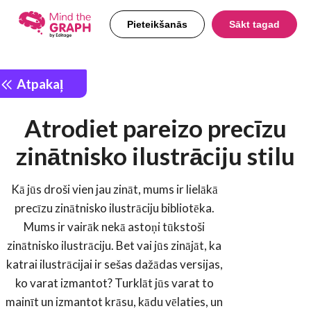
Pieteikšanās
Sākt tagad
Atpakaļ
Atrodiet pareizo precīzu
zinātnisko ilustrāciju stilu
Kā jūs droši vien jau zināt, mums ir lielākā
precīzu zinātnisko ilustrāciju bibliotēka.
Mums ir vairāk nekā astoņi tūkstoši
zinātnisko ilustrāciju. Bet vai jūs zinājāt, ka
katrai ilustrācijai ir sešas dažādas versijas,
ko varat izmantot? Turklāt jūs varat to
mainīt un izmantot krāsu, kādu vēlaties, un