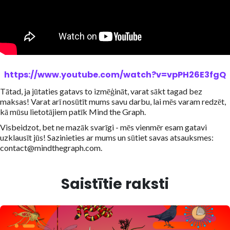
https://www.youtube.com/watch?v=vpPH26E3fgQ
Tātad, ja jūtaties gatavs to izmēģināt, varat sākt tagad bez
maksas! Varat arī nosūtīt mums savu darbu, lai mēs varam redzēt,
kā mūsu lietotājiem patīk Mind the Graph.
Visbeidzot, bet ne mazāk svarīgi - mēs vienmēr esam gatavi
uzklausīt jūs! Sazinieties ar mums un sūtiet savas atsauksmes:
contact@mindthegraph.com.
Saistītie raksti