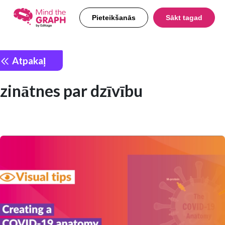
Pieteikšanās
Sākt tagad
Atpakaļ
zinātnes par dzīvību