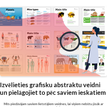
Izvēlieties grafisku abstraktu veidni
un pielāgojiet to pēc saviem ieskatiem
Mēs piedāvājam saviem lietotājiem veidnes, lai viņiem nebūtu jāsāk ar