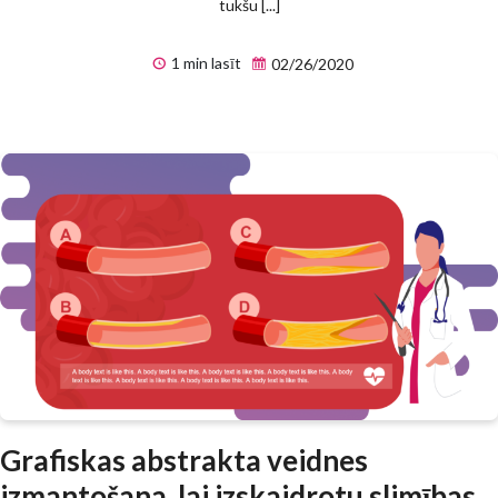
tukšu [...]
1 min lasīt
02/26/2020
Grafiskas abstrakta veidnes
izmantošana, lai izskaidrotu slimības