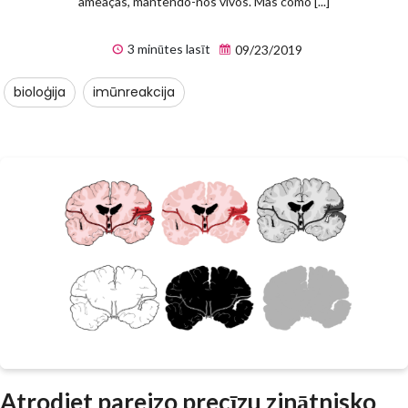
ameaças, mantendo-nos vivos. Mas como [...]
3 minūtes lasīt
09/23/2019
bioloģija
imūnreakcija
Atrodiet pareizo precīzu zinātnisko