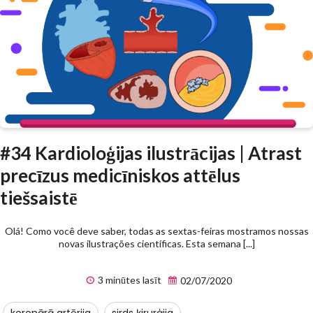
#34 Kardioloģijas ilustrācijas | Atrast
precīzus medicīniskos attēlus
tiešsaistē
Olá! Como você deve saber, todas as sextas-feiras mostramos nossas
novas ilustrações científicas. Esta semana [...]
3 minūtes lasīt
02/07/2020
koronārā artērija
sirds ķirurģija