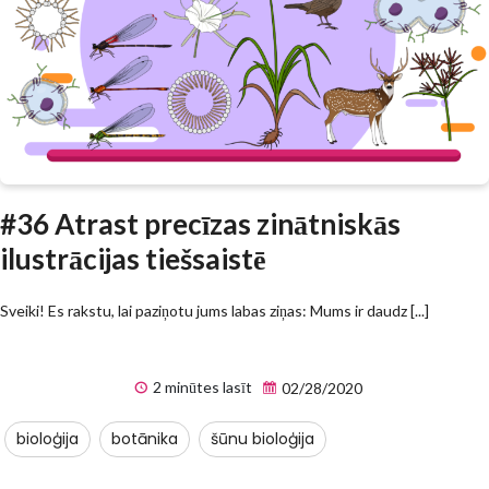
#36 Atrast precīzas zinātniskās
ilustrācijas tiešsaistē
Sveiki! Es rakstu, lai paziņotu jums labas ziņas: Mums ir daudz [...]
2 minūtes lasīt
02/28/2020
bioloģija
botānika
šūnu bioloģija