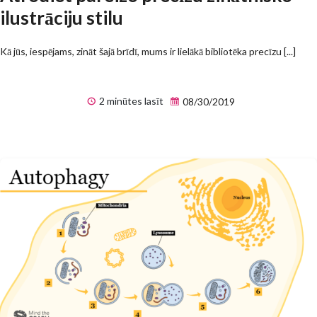
ilustrāciju stilu
Kā jūs, iespējams, zināt šajā brīdī, mums ir lielākā bibliotēka precīzu [...]
2 minūtes lasīt
08/30/2019