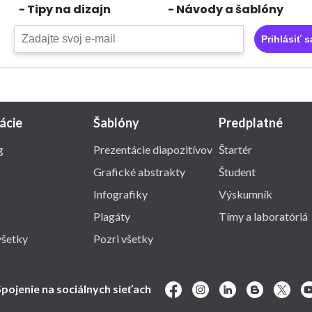
- Tipy na dizajn
- Návody a šablóny
Prihlásiť s
rácie
Šablóny
Predplatné
g
Prezentácie diapozitívov
Štartér
Grafické abstrakty
Študent
Infografiky
Výskumník
Plagáty
Tímy a laboratóriá
všetky
Pozri všetky
pojenie na sociálnych sieťach