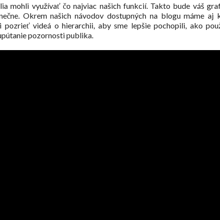
lia mohli využívať čo najviac našich funkcií. Takto bude váš gra
dinečne. Okrem našich návodov dostupných na blogu máme aj 
pozrieť videá o hierarchii, aby sme lepšie pochopili, ako pou
upútanie pozornosti publika.