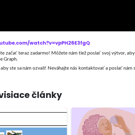
outube.com/watch?v=vpPH26E3fgQ
žete začať teraz zadarmo! Môžete nám tiež poslať svoj výtvor, ab
he Graph.
aby ste sa nám ozvali! Neváhajte nás kontaktovať a poslať nám 
visiace články