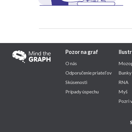
Pozor na graf
Ilust
O nás
Mozo
Odporučenie priateľov
Bunky
Skúsenosti
RNA
Prípady úspechu
Myš
Pozri 
S