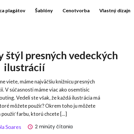
ca plagátov
Šablóny
Cenotvorba
Vlastný dizajn
y štýl presných vedeckých
ilustrácií
e viete, máme najväčšiu knižnicu presných
ií. V súčasnosti máme viac ako osemtisíc
outing. Vedeli ste však, že každá ilustrácia má
 ktoré môžete použiť? Okrem toho ju môžete
 použiť farbu, ktorú chcete [...]
2 minúty čítania
la Soares