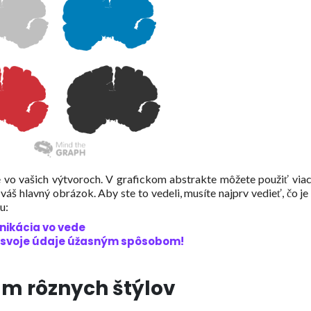
hie vo vašich výtvoroch. V grafickom abstrakte môžete použiť via
je váš hlavný obrázok. Aby ste to vedeli, musíte najprv vedieť, čo je
u:
unikácia vo vede
te svoje údaje úžasným spôsobom!
m rôznych štýlov