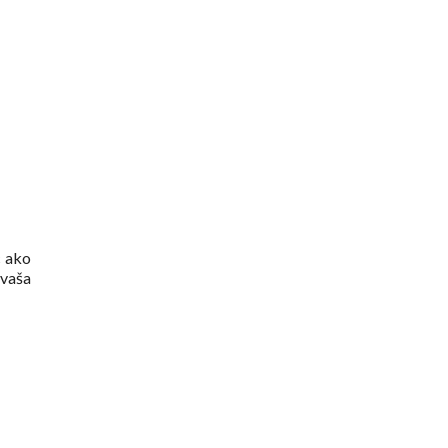
c ako
 vaša