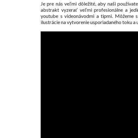
Je pre nás veľmi dôležité, aby naši používate
abstrakt vyzerať veľmi profesionálne a je
youtube s videonávodmi a tipmi. Môžeme si 
ilustrácie na vytvorenie usporiadaného toku a 