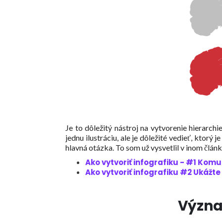
Je to dôležitý nástroj na vytvorenie hierarc
jednu ilustráciu, ale je dôležité vedieť, ktorý 
hlavná otázka. To som už vysvetlil v inom článk
Ako vytvoriť infografiku - #1 Kom
Ako vytvoriť infografiku #2 Ukáž
Význa