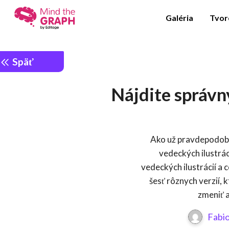
Galéria
Tvor
Späť
Nájdite správn
Ako už pravdepodobn
vedeckých ilustrác
vedeckých ilustrácií a c
šesť rôznych verzií,
zmeniť a
Fabio