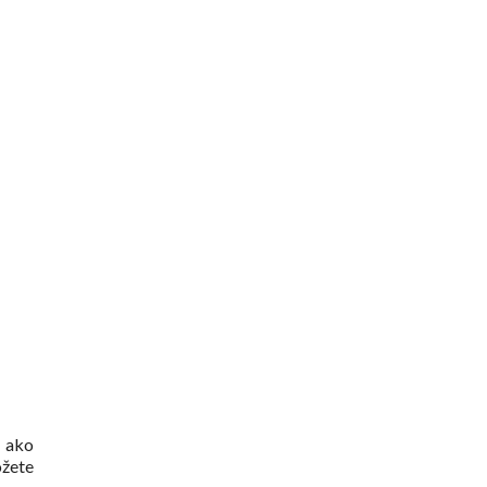
c ako
ôžete