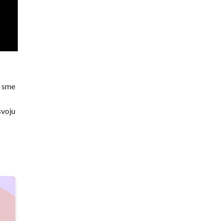
y sme
svoju