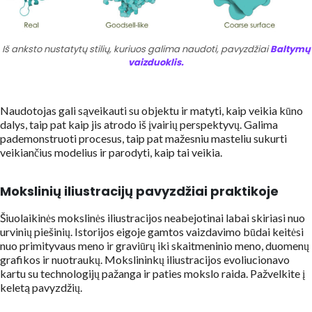
Iš anksto nustatytų stilių, kuriuos galima naudoti, pavyzdžiai
Baltymų
vaizduoklis.
Naudotojas gali sąveikauti su objektu ir matyti, kaip veikia kūno
dalys, taip pat kaip jis atrodo iš įvairių perspektyvų. Galima
pademonstruoti procesus, taip pat mažesniu masteliu sukurti
veikiančius modelius ir parodyti, kaip tai veikia.
Mokslinių iliustracijų pavyzdžiai praktikoje
Šiuolaikinės mokslinės iliustracijos neabejotinai labai skiriasi nuo
urvinių piešinių. Istorijos eigoje gamtos vaizdavimo būdai keitėsi
nuo primityvaus meno ir graviūrų iki skaitmeninio meno, duomenų
grafikos ir nuotraukų. Mokslininkų iliustracijos evoliucionavo
kartu su technologijų pažanga ir paties mokslo raida. Pažvelkite į
keletą pavyzdžių.