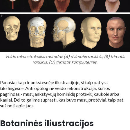
Veido rekonstrukcijos metodai: (A) dvimatis rankinis, (B) trimatis
rankinis, (C) trimatis kompiuterinis.
Panašiai kaip ir ankstesnėje iliustracijoje, ši taip pat yra
tikslingesnė. Antropologinė veido rekonstrukcija, kurios
pagrindas - mūsų ankstyvųjų hominidų protėvių kaukolė arba
kaulai. Dėl to galime suprasti, kas buvo mūsų protėviai, taip pat
sužinoti apie juos.
Botaninės iliustracijos