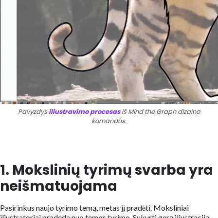
Pavyzdys
iliustravimo procesas
iš Mind the Graph dizaino
komandos.
1. Mokslinių tyrimų svarba yra
neišmatuojama
Pasirinkus naujo tyrimo temą, metas jį pradėti. Moksliniai
iliustratoriai pradeda nuo temos tyrimo. Sukurti gerą iliustraciją