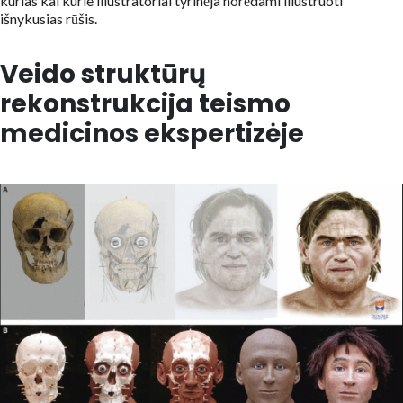
kurias kai kurie iliustratoriai tyrinėja norėdami iliustruoti
išnykusias rūšis.
Veido struktūrų
rekonstrukcija teismo
medicinos ekspertizėje