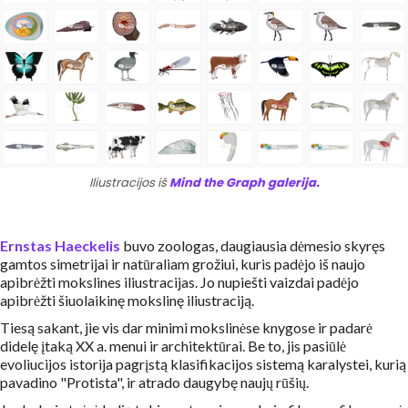
Iliustracijos iš
Mind the Graph galerija.
Ernstas Haeckelis
buvo zoologas, daugiausia dėmesio skyręs
gamtos simetrijai ir natūraliam grožiui, kuris padėjo iš naujo
apibrėžti mokslines iliustracijas. Jo nupiešti vaizdai padėjo
apibrėžti šiuolaikinę mokslinę iliustraciją.
Tiesą sakant, jie vis dar minimi mokslinėse knygose ir padarė
didelę įtaką XX a. menui ir architektūrai. Be to, jis pasiūlė
evoliucijos istorija pagrįstą klasifikacijos sistemą karalystei, kurią
pavadino "Protista", ir atrado daugybę naujų rūšių.