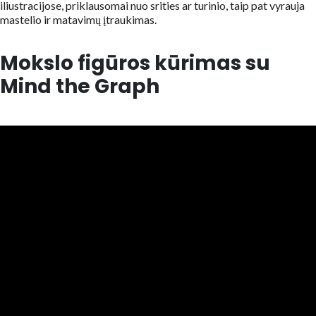
iliustracijose, priklausomai nuo srities ar turinio, taip pat vyrauja
mastelio ir matavimų įtraukimas.
Mokslo figūros kūrimas su
Mind the Graph