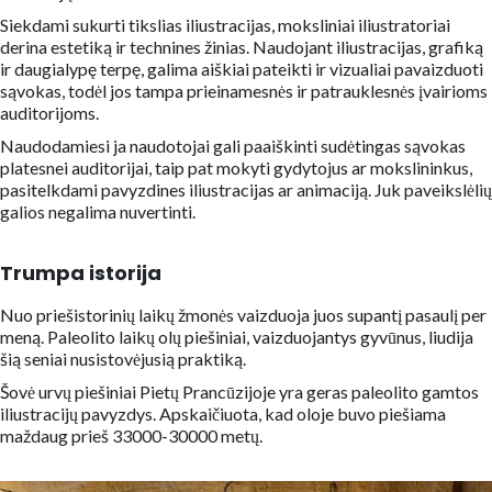
Siekdami sukurti tikslias iliustracijas, moksliniai iliustratoriai
derina estetiką ir technines žinias. Naudojant iliustracijas, grafiką
ir daugialypę terpę, galima aiškiai pateikti ir vizualiai pavaizduoti
sąvokas, todėl jos tampa prieinamesnės ir patrauklesnės įvairioms
auditorijoms.
Naudodamiesi ja naudotojai gali paaiškinti sudėtingas sąvokas
platesnei auditorijai, taip pat mokyti gydytojus ar mokslininkus,
pasitelkdami pavyzdines iliustracijas ar animaciją. Juk paveikslėlių
galios negalima nuvertinti.
Trumpa istorija
Nuo priešistorinių laikų žmonės vaizduoja juos supantį pasaulį per
meną. Paleolito laikų olų piešiniai, vaizduojantys gyvūnus, liudija
šią seniai nusistovėjusią praktiką.
Šovė urvų piešiniai Pietų Prancūzijoje yra geras paleolito gamtos
iliustracijų pavyzdys. Apskaičiuota, kad oloje buvo piešiama
maždaug prieš 33000-30000 metų.