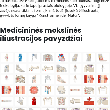
Jo darbai atvėrė kelią tokiems terminams kaip filumas, filogenezė
ir ekologija, kurie tapo įprastais biologijoje. Visą gyvenimą jį
žavėjo neatsitiktinių formų kilmė, todėl jis sukūrė iliustruotą
gyvybės formų knygą "Kunstformen der Natur".
Medicininės mokslinės
iliustracijos pavyzdžiai