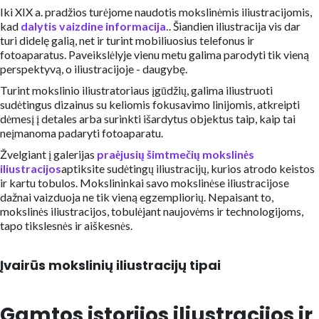
Iki XIX a. pradžios turėjome naudotis mokslinėmis iliustracijomis,
kad
dalytis vaizdine informacija.
. Šiandien iliustracija vis dar
turi didelę galią, net ir turint mobiliuosius telefonus ir
fotoaparatus. Paveikslėlyje vienu metu galima parodyti tik vieną
perspektyvą, o iliustracijoje - daugybę.
Turint mokslinio iliustratoriaus įgūdžių, galima iliustruoti
sudėtingus dizainus su keliomis fokusavimo linijomis, atkreipti
dėmesį į detales arba surinkti išardytus objektus taip, kaip tai
neįmanoma padaryti fotoaparatu.
Žvelgiant į galerijas
praėjusių šimtmečių mokslinės
iliustracijos
aptiksite sudėtingų iliustracijų, kurios atrodo keistos
ir kartu tobulos. Mokslininkai savo mokslinėse iliustracijose
dažnai vaizduoja ne tik vieną egzempliorių. Nepaisant to,
mokslinės iliustracijos, tobulėjant naujovėms ir technologijoms,
tapo tikslesnės ir aiškesnės.
Įvairūs mokslinių iliustracijų tipai
Gamtos istorijos iliustracijos ir