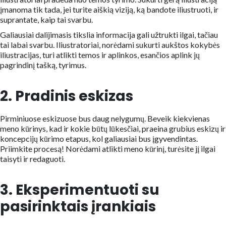
įmanoma tik tada, jei turite aiškią viziją, ką bandote iliustruoti, ir
suprantate, kaip tai svarbu.
Galiausiai dalijimasis tikslia informacija gali užtrukti ilgai, tačiau
tai labai svarbu. Iliustratoriai, norėdami sukurti aukštos kokybės
iliustracijas, turi atlikti temos ir aplinkos, esančios aplink jų
pagrindinį tašką, tyrimus.
2. Pradinis eskizas
Pirminiuose eskizuose bus daug nelygumų. Beveik kiekvienas
meno kūrinys, kad ir kokie būtų lūkesčiai, praeina grubius eskizų ir
koncepcijų kūrimo etapus, kol galiausiai bus įgyvendintas.
Priimkite procesą! Norėdami atlikti meno kūrinį, turėsite jį ilgai
taisyti ir redaguoti.
3. Eksperimentuoti su
pasirinktais įrankiais