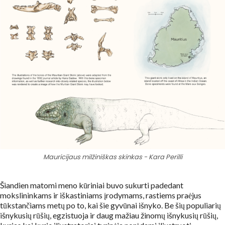
Mauricijaus milžiniškas skinkas - Kara Perilli
Šiandien matomi meno kūriniai buvo sukurti padedant
mokslininkams ir iškastiniams įrodymams, rastiems praėjus
tūkstančiams metų po to, kai šie gyvūnai išnyko. Be šių populiarių
išnykusių rūšių, egzistuoja ir daug mažiau žinomų išnykusių rūšių,