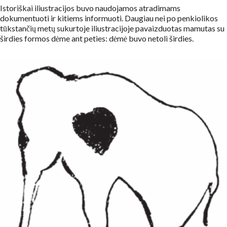
Istoriškai iliustracijos buvo naudojamos atradimams
dokumentuoti ir kitiems informuoti. Daugiau nei po penkiolikos
tūkstančių metų sukurtoje iliustracijoje pavaizduotas mamutas su
širdies formos dėme ant peties: dėmė buvo netoli širdies.