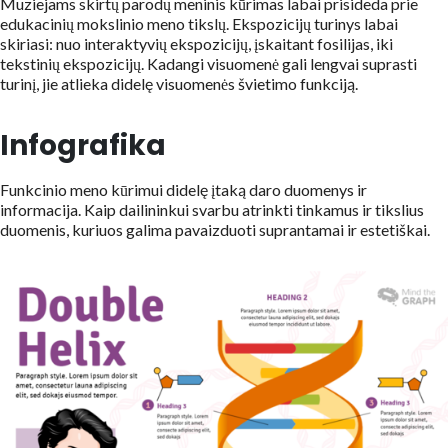
Muziejams skirtų parodų meninis kūrimas labai prisideda prie
edukacinių mokslinio meno tikslų. Ekspozicijų turinys labai
skiriasi: nuo interaktyvių ekspozicijų, įskaitant fosilijas, iki
tekstinių ekspozicijų. Kadangi visuomenė gali lengvai suprasti
turinį, jie atlieka didelę visuomenės švietimo funkciją.
Infografika
Funkcinio meno kūrimui didelę įtaką daro duomenys ir
informacija. Kaip dailininkui svarbu atrinkti tinkamus ir tikslius
duomenis, kuriuos galima pavaizduoti suprantamai ir estetiškai.