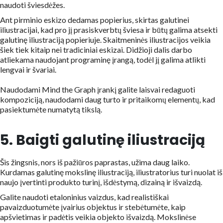
naudoti šviesdėžes.
Ant pirminio eskizo dedamas popierius, skirtas galutinei
iliustracijai, kad pro jį prasiskverbtų šviesa ir būtų galima atsekti
galutinę iliustraciją popieriuje. Skaitmeninės iliustracijos veikia
šiek tiek kitaip nei tradiciniai eskizai. Didžioji dalis darbo
atliekama naudojant programinę įrangą, todėl jį galima atlikti
lengvai ir švariai.
Naudodami Mind the Graph įrankį galite laisvai redaguoti
kompoziciją, naudodami daug turto ir pritaikomų elementų, kad
pasiektumėte numatytą tikslą.
5. Baigti galutinę iliustraciją
Šis žingsnis, nors iš pažiūros paprastas, užima daug laiko.
Kurdamas galutinę mokslinę iliustraciją, iliustratorius turi nuolat iš
naujo įvertinti produkto turinį, išdėstymą, dizainą ir išvaizdą.
Galite naudoti etaloninius vaizdus, kad realistiškai
pavaizduotumėte įvairius objektus ir stebėtumėte, kaip
apšvietimas ir padėtis veikia objekto išvaizdą. Mokslinėse