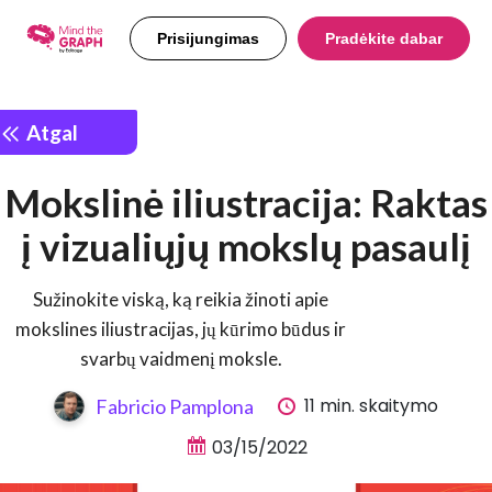
Prisijungimas
Pradėkite dabar
Atgal
Mokslinė iliustracija: Raktas
į vizualiųjų mokslų pasaulį
Sužinokite viską, ką reikia žinoti apie
mokslines iliustracijas, jų kūrimo būdus ir
svarbų vaidmenį moksle.
11 min. skaitymo
Fabricio Pamplona
03/15/2022