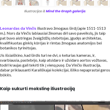
Iliustracijos iš
Mind the Graph galerija
.
Leonardas da Vinčis
iliustravo žmogaus širdį (apie 1511-1513
m.). Nors da Vinčis labiausiai žinomas dėl savo paveikslų, jis taip
pat buvo aistringas žvaigždžių stebėtojas, įgudęs architektas,
kvalifikuotas ginklų kūrėjas ir rimtas žmogaus anatomijos bei
botanikos tyrinėtojas.
Jis išsiaiškino, kad širdis turi ne dvi, o keturias kameras, ir,
svarbiausia, pastebėjo, kaip atsidaro ir užsidaro aortos vožtuvas,
todėl kraujas gali tekėti tik į vieną pusę. Da Vinčio iliustracija,
dabar priklausanti Karališkajai kolekcijai, išliko nepaprastai geros
būklės.
Kaip sukurti mokslinę iliustraciją