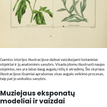
Gamtos istorijos iliustracijose dažnai vaizduojami botaniniai
objektai ir jų anatominės savybės. Visada įdomu iliustruoti naujus
objektus, nes yra labai daug augalų rūšių ir atradimų. Šio skyriaus
iliustracijose išsamiai aprašomas visas augalo veikimo procesas,
taip pat jo unikalios savybės.
Muziejaus eksponatų
modeliai ir vaizdai