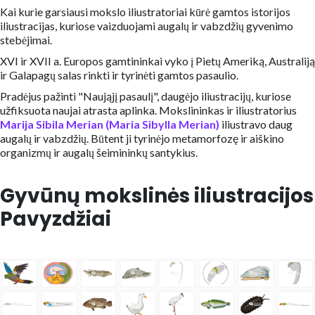
Kai kurie garsiausi mokslo iliustratoriai kūrė gamtos istorijos
iliustracijas, kuriose vaizduojami augalų ir vabzdžių gyvenimo
stebėjimai.
XVI ir XVII a. Europos gamtininkai vyko į Pietų Ameriką, Australiją
ir Galapagų salas rinkti ir tyrinėti gamtos pasaulio.
Pradėjus pažinti "Naująjį pasaulį", daugėjo iliustracijų, kuriose
užfiksuota naujai atrasta aplinka. Mokslininkas ir iliustratorius
Marija Sibila Merian (Maria Sibylla Merian)
iliustravo daug
augalų ir vabzdžių. Būtent ji tyrinėjo metamorfozę ir aiškino
organizmų ir augalų šeimininkų santykius.
Gyvūnų mokslinės iliustracijos
Pavyzdžiai