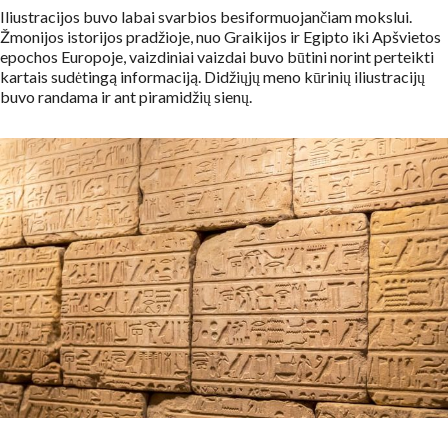
Iliustracijos buvo labai svarbios besiformuojančiam mokslui.
Žmonijos istorijos pradžioje, nuo Graikijos ir Egipto iki Apšvietos
epochos Europoje, vaizdiniai vaizdai buvo būtini norint perteikti
kartais sudėtingą informaciją. Didžiųjų meno kūrinių iliustracijų
buvo randama ir ant piramidžių sienų.