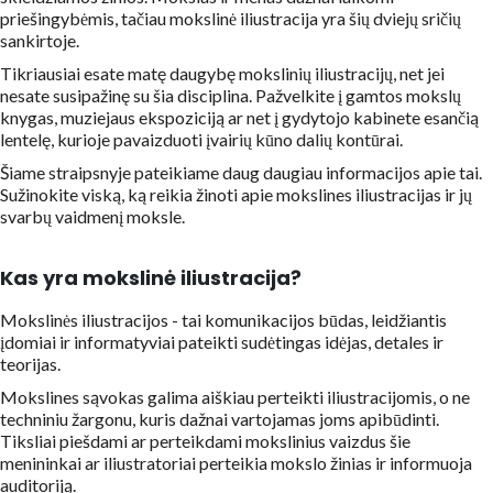
priešingybėmis, tačiau mokslinė iliustracija yra šių dviejų sričių
sankirtoje.
Tikriausiai esate matę daugybę mokslinių iliustracijų, net jei
nesate susipažinę su šia disciplina. Pažvelkite į gamtos mokslų
knygas, muziejaus ekspoziciją ar net į gydytojo kabinete esančią
lentelę, kurioje pavaizduoti įvairių kūno dalių kontūrai.
Šiame straipsnyje pateikiame daug daugiau informacijos apie tai.
Sužinokite viską, ką reikia žinoti apie mokslines iliustracijas ir jų
svarbų vaidmenį moksle.
Kas yra mokslinė iliustracija?
Mokslinės iliustracijos - tai komunikacijos būdas, leidžiantis
įdomiai ir informatyviai pateikti sudėtingas idėjas, detales ir
teorijas.
Mokslines sąvokas galima aiškiau perteikti iliustracijomis, o ne
techniniu žargonu, kuris dažnai vartojamas joms apibūdinti.
Tiksliai piešdami ar perteikdami mokslinius vaizdus šie
menininkai ar iliustratoriai perteikia mokslo žinias ir informuoja
auditoriją.