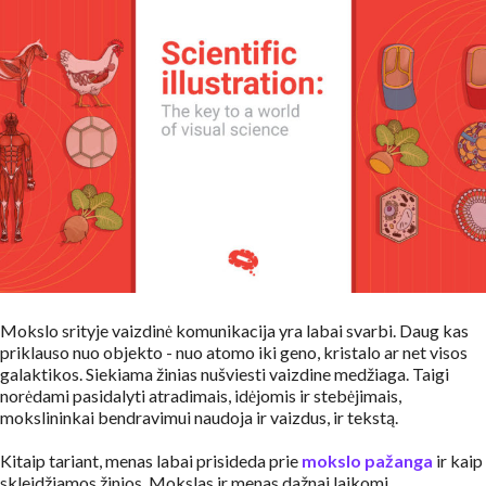
Mokslo srityje vaizdinė komunikacija yra labai svarbi. Daug kas
priklauso nuo objekto - nuo atomo iki geno, kristalo ar net visos
galaktikos. Siekiama žinias nušviesti vaizdine medžiaga. Taigi
norėdami pasidalyti atradimais, idėjomis ir stebėjimais,
mokslininkai bendravimui naudoja ir vaizdus, ir tekstą.
Kitaip tariant, menas labai prisideda prie
mokslo pažanga
ir kaip
skleidžiamos žinios. Mokslas ir menas dažnai laikomi