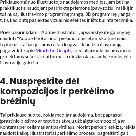
Priklausomai nuo iliustruotojo naudojamos medijos, jam būtina
praktikuotis naudojant pasirinktą priemonę (pavyzdžiui, rašiklį ir
tušinuką, iliustravimo programinę įrangą, 3D programinę įrangą ir
t. t.), kad būtų pasiektas vizualinis efektas ir ištobulinta technika.
Prieš pasirinkdami "Adobe Illustrator", apsvarstykite galimybę
naudoti "Adobe Photoshop" piešimo planšetę ir skaitmeninius
teptukus. Tačiau jei jums reikia lengvai sklandžių iliustracijų,
pagalvokite apie
Mind the Graph
, specialiai moksliniams meno
projektams sukurtą platformą su didžiausia pasaulyje mokslinių
iliustracijų galerija.
4. Nuspręskite dėl
kompozicijos ir perkėlimo
brėžinių
Tai priklauso nuo to, kokia medija naudojama, bet paprastai
įprastinio piešimo ar tapybos atveju užbaigta kompozicija ar
kontūras perkeliamas ant paviršiaus. Norint perkelti eskizą, reikia
naudoti kalkę. Iliustratoriai perkėlimo procesui pagreitinti gali