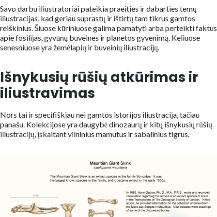
Savo darbu iliustratoriai pateikia praeities ir dabarties temų
iliustracijas, kad geriau suprastų ir ištirtų tam tikrus gamtos
reiškinius. Šiuose kūriniuose galima pamatyti arba perteikti faktus
apie fosilijas, gyvūnų buveines ir planetos gyvenimą. Keliuose
senesniuose yra žemėlapių ir buveinių iliustracijų.
Išnykusių rūšių atkūrimas ir
iliustravimas
Nors tai ir specifiškiau nei gamtos istorijos iliustracija, tačiau
panašu. Kolekcijose yra daugybė dinozaurų ir kitų išnykusių rūšių
iliustracijų, įskaitant vilninius mamutus ir sabalinius tigrus.