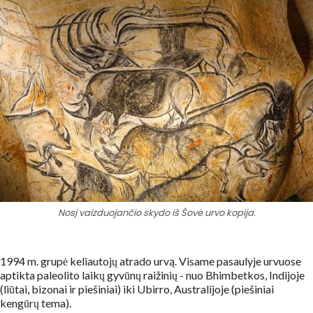
Nosį vaizduojančio skydo iš Šovė urvo kopija.
1994 m. grupė keliautojų atrado urvą. Visame pasaulyje urvuose
aptikta paleolito laikų gyvūnų raižinių - nuo Bhimbetkos, Indijoje
(liūtai, bizonai ir piešiniai) iki Ubirro, Australijoje (piešiniai
kengūrų tema).