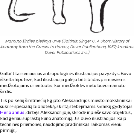
Mamuto širdies piešinys urve (Šaltinis: Singer C. A Short History of
Anatomy from the Greeks to Harvey, Dover Publications, 1957; kreditas:
Dover Publications Inc.)
Galbūt tai seniausias antropologinės iliustracijos pavyzdys. Buvo
iškelta hipotezė, kad iliustracija galėjo būti būdas pirmiesiems
medžiotojams orientuotis, kur medžioklės metu buvo mamuto
širdis.
Tik po kelių šimtmečių Egipto Aleksandrijos miesto mokslininkai
sukūrė specialią biblioteką, skirtą stebėjimams. Graikų gydytojas
Herophilus
, dirbęs Aleksandrijoje, skrodė ir piešė savo objektus,
kad geriau suprastų kūno anatomiją. Jis buvo iliustracijos, kaip
techninės priemonės, naudojimo pradininkas, laikomas vienu
pirmųjų.