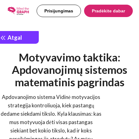
Prisijungimas
Pradėkite dabar
Atgal
Motyvavimo taktika:
Apdovanojimų sistemos
matematinis pagrindas
Apdovanojimo sistema Vidinė motyvacijos
strategija kontroliuoja, kiek pastangų
dedame siekdami tikslo. Kyla klausimas: kas
mus motyvuoja dėti visas pastangas
siekiant bet kokio tikslo, kad ir koks
nereikšmingas jis atrodytų? Ar mūsų