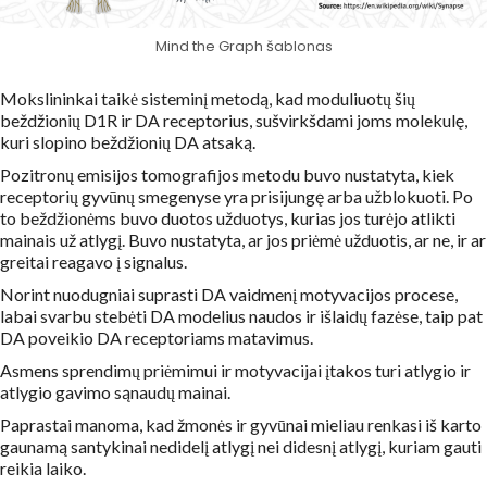
Mind the Graph šablonas
Mokslininkai taikė sisteminį metodą, kad moduliuotų šių
beždžionių D1R ir DA receptorius, sušvirkšdami joms molekulę,
kuri slopino beždžionių DA atsaką.
Pozitronų emisijos tomografijos metodu buvo nustatyta, kiek
receptorių gyvūnų smegenyse yra prisijungę arba užblokuoti. Po
to beždžionėms buvo duotos užduotys, kurias jos turėjo atlikti
mainais už atlygį. Buvo nustatyta, ar jos priėmė užduotis, ar ne, ir ar
greitai reagavo į signalus.
Norint nuodugniai suprasti DA vaidmenį motyvacijos procese,
labai svarbu stebėti DA modelius naudos ir išlaidų fazėse, taip pat
DA poveikio DA receptoriams matavimus.
Asmens sprendimų priėmimui ir motyvacijai įtakos turi atlygio ir
atlygio gavimo sąnaudų mainai.
Paprastai manoma, kad žmonės ir gyvūnai mieliau renkasi iš karto
gaunamą santykinai nedidelį atlygį nei didesnį atlygį, kuriam gauti
reikia laiko.