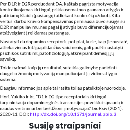
Per D1R ir D2R perduodant DA, kaštais pagrįsta motyvacija
kontroliuojama skirtingai, priklausomai nuo gaunamo atlygio ir
patiriamų išlaidų (pastangų) atliekant konkrečią užduotį. Kita
vertus, darbo krūvio kompensavimas pirmiausia buvo susijęs su
D2R manipuliavimu, nes pagal jį atlygis buvo diferencijuojamas
atsižvelgiant į reikiamas pastangas.
Nustatyti du dopamino receptorių potipiai, kurie, kaip jie nustatė,
atlieka vienas kitą papildančius vaidmenis, gali padėti nustatyti
psichikos sutrikimų patofiziologiją, atkreipiant dėmesį į jų
sąveiką.
Tokie tyrimai, kaip jų rezultatai, suteikia galimybę padidinti
daugelio žmonių motyvaciją manipuliuojant jų vidine atlygio
sistema.
Daugiau informacijos apie tai rasite toliau pateiktoje nuorodoje.
Hori, Yukiko ir kt. "D1 ir D2 tipo receptoriai skirtingai
tarpininkauja dopaminerginės transmisijos poveikiui sąnaudų ir
naudos vertinimui bei beždžionių motyvacijai." bioRxiv (2021):
2020-11. DOI:
http://dx.doi.org/10.1371/journal.pbio.3
Susiję straipsniai