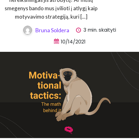
smegenys bando mus įvilioti į atlygį kaip
motyvavimo strategiją, kuri [...]
3 min. skaityti
Bruna Soldera
10/14/2021