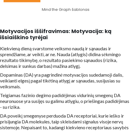
Mind the Graph šablonas
Motyvacijos iššifravimas: Motyvacija: ką
išsiaiškino tyrėjai
Kiekvieną dieną svarstome veiksmo naudą ir sąnaudas ir
sprendžiame, ar veikti, ar ne. Nauda (atlygis) didina sėkmingo
rezultato tikimybę, o rezultato pasiekimo sąnaudos (rizika,
delsimas ir sunkus darbas) mažina atlygį.
Dopaminas (DA) yra pagrindinė motyvacijos sudedamoji dalis,
veikianti elgesį pagal tikėtiną atlygį ar sąnaudas, susijusias su
veiksmais.
Teigiamas fazinio degimo padidėjimas vidurinių smegenų DA
neuronuose yra susijęs su galimu atlygiu, o priešingas padidėjimas
- su rizika.
DA poveikį smegenyse perduoda DA receptoriai, kurie ieško ir
prisijungia DA molekules, taip skleisdami signalus visoje nervų
sistemoje. Nepaisant to, kadangi kiekvieno receptoriaus savybės