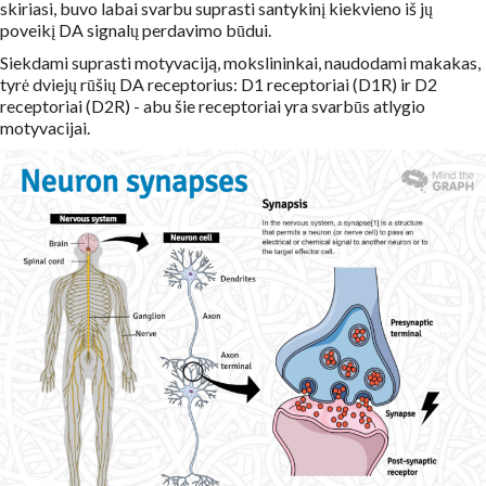
skiriasi, buvo labai svarbu suprasti santykinį kiekvieno iš jų
poveikį DA signalų perdavimo būdui.
Siekdami suprasti motyvaciją, mokslininkai, naudodami makakas,
tyrė dviejų rūšių DA receptorius: D1 receptoriai (D1R) ir D2
receptoriai (D2R) - abu šie receptoriai yra svarbūs atlygio
motyvacijai.