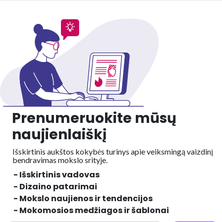
Prenumeruokite mūsų
naujienlaiškį
Išskirtinis aukštos kokybės turinys apie veiksmingą vaizdinį
bendravimas mokslo srityje.
- Išskirtinis vadovas
- Dizaino patarimai
- Mokslo naujienos ir tendencijos
- Mokomosios medžiagos ir šablonai