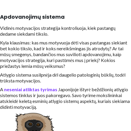
Apdovanojimų sistema
Vidinės motyvacijos strategija kontroliuoja, kiek pastangų
dedame siekdami tikslo.
Kyla klausimas: kas mus motyvuoja dėti visas pastangas siekiant
bet kokio tikslo, kad ir koks nereikšmingas jis atrodytų? Ar tai
mūsų smegenys, bandančios mus suvilioti apdovanojimu, kaip
motyvacijos strategija, kuri pastūmės mus į priekį? Kokios
priežastys lemia mūsų veiksmus?
Atlygio sistema susilpnėja dėl daugelio patologinių būklių, todėl
trūksta motyvacijos.
A
neseniai atliktas tyrimas
Japonijoje ištyrė beždžionių atlygio
sistemos tinklus ir juos pakoregavo. Savo tyrime mokslininkai
atskleidė keletą esminių atlygio sistemų aspektų, kuriais siekiama
didinti motyvaciją.