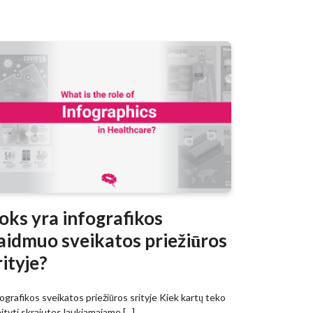
oks yra infografikos
aidmuo sveikatos priežiūros
rityje?
ografikos sveikatos priežiūros srityje Kiek kartų teko
ityti skrajutes laukiamajame [...]