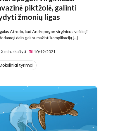
nvazinė piktžolė, galinti
ydyti žmonių ligas
alas Atrodo, kad Andropogon virginicus veiklioji
edamoji dalis gali sumažinti komplikacijų [...]
3 min. skaityti
10/19/2021
Moksliniai tyrimai