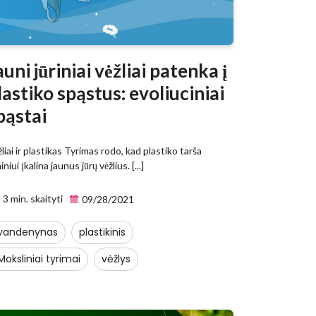
auni jūriniai vėžliai patenka į
lastiko spąstus: evoliuciniai
pąstai
liai ir plastikas Tyrimas rodo, kad plastiko tarša
ilgainiui įkalina jaunus jūrų vėžlius. [...]
3 min. skaityti
09/28/2021
vandenynas
plastikinis
Moksliniai tyrimai
vėžlys