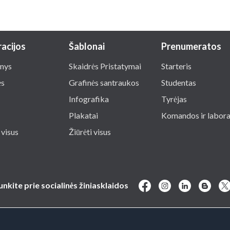
racijos
Šablonai
Prenumeratos
nys
Skaidrės Pristatymai
Starteris
ės
Grafinės santraukos
Studentas
Infografika
Tyrėjas
Plakatai
Komandos ir labora
 visus
Žiūrėti visus
junkite prie socialinės žiniasklaidos