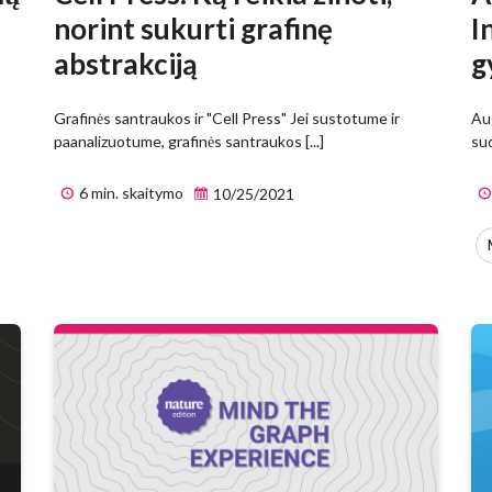
norint sukurti grafinę
I
abstrakciją
g
Grafinės santraukos ir "Cell Press" Jei sustotume ir
Aug
paanalizuotume, grafinės santraukos [...]
sud
6 min. skaitymo
10/25/2021