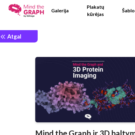
Plakatų
Galerija
Šablo
kūrėjas
Atgal
Mind the Graph ir 3D balty