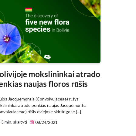
olivijoje mokslininkai atrado
enkias naujas floros rūšis
ujos Jacquemontia (Convolvulaceae) rūšys
kslininkai atrado penkias naujas Jacquemontia
nvolvulaceae) rūšis dviejose skirtingose [...]
3 min. skaityti
08/24/2021