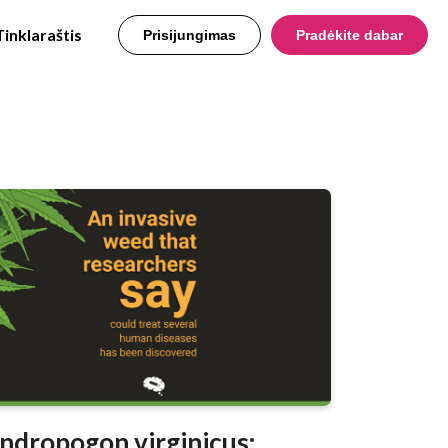
Tinklaraštis
Prisijungimas
Pradėkite dabar
ndropogon virginicus: