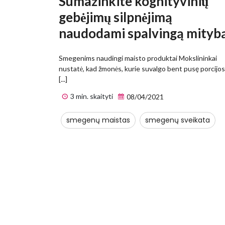
Sumažinkite kognityvinių
gebėjimų silpnėjimą
naudodami spalvingą mitybą
Smegenims naudingi maisto produktai Mokslininkai
nustatė, kad žmonės, kurie suvalgo bent pusę porcijos
[...]
3 min. skaityti
08/04/2021
smegenų maistas
smegenų sveikata