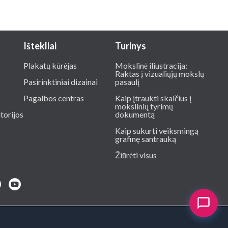
Ištekliai
Turinys
Plakatų kūrėjas
Mokslinė iliustracija:
Raktas į vizualiųjų mokslų
Pasirinktiniai dizainai
pasaulį
Pagalbos centras
Kaip įtraukti skaičius į
mokslinių tyrimų
torijos
dokumentą
Kaip sukurti veiksmingą
grafinę santrauką
Žiūrėti visus