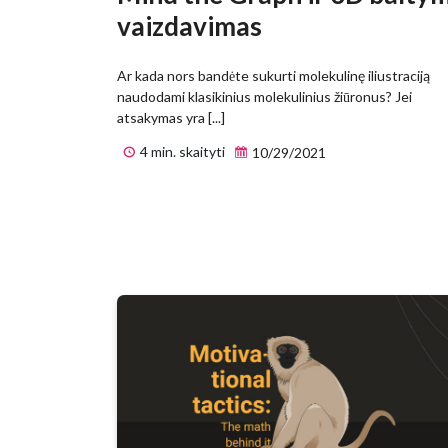
vaizdavimas
Ar kada nors bandėte sukurti molekulinę iliustraciją
naudodami klasikinius molekulinius žiūronus? Jei
atsakymas yra [...]
4 min. skaityti
10/29/2021