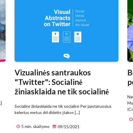
Vizualinės santraukos
B
"Twitter": Socialinė
p
žiniasklaida ne tik socialinė
Na
.]
Mo
Socialinė žiniasklaida ne tik socialinė Per pastaruosius
(Co
kelerius metus dėl didelės įtakos [...]
5 min. skaitymo
09/15/2021