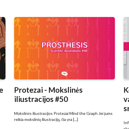
e
Protezai - Mokslinės
K
iliustracijos #50
v
s
Mokslinės iliustracijos Protezai Mind the Graph Jei jums
reikia mokslinių iliustracijų, čia yra [...]
Inf
ska