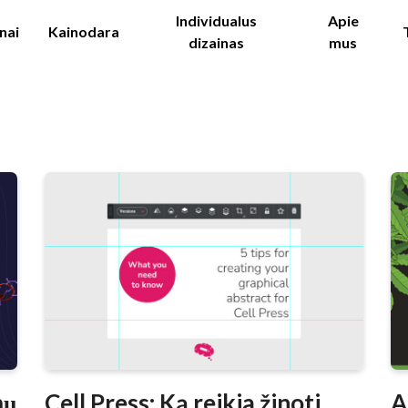
Individualus
Apie
nai
Kainodara
dizainas
mus
mų
Cell Press: Ką reikia žinoti,
A