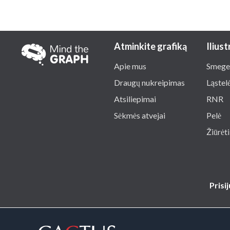
Atminkite grafiką
Iliust
Apie mus
Smege
Draugų nukreipimas
Ląstel
Atsiliepimai
RNR
Sėkmės atvejai
Pelė
Žiūrėti
Prisi