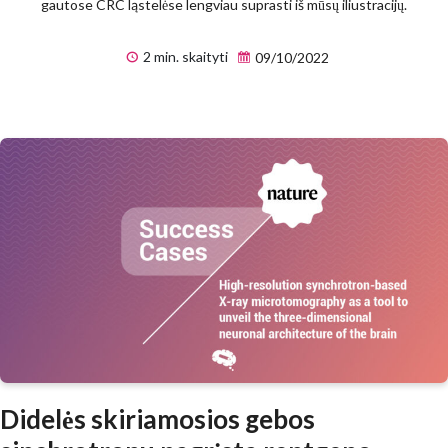
gautose CRC ląstelėse lengviau suprasti iš mūsų iliustracijų.
2 min. skaityti
09/10/2022
Didelės skiriamosios gebos