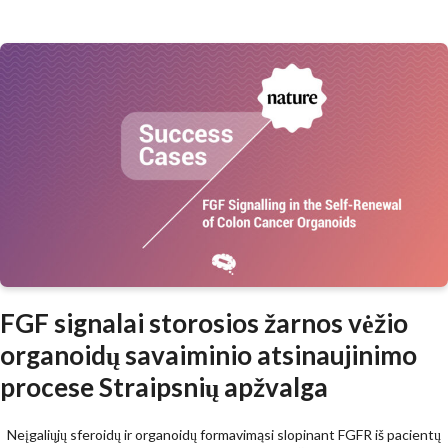
FGF signalai storosios žarnos vėžio
organoidų savaiminio atsinaujinimo
procese Straipsnių apžvalga
Neįgaliųjų sferoidų ir organoidų formavimąsi slopinant FGFR iš pacientų