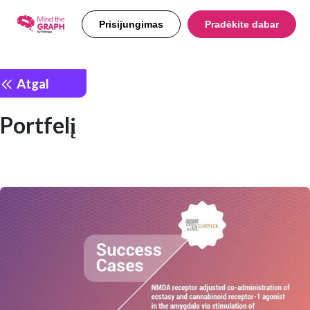
Prisijungimas
Pradėkite dabar
Atgal
Portfelį