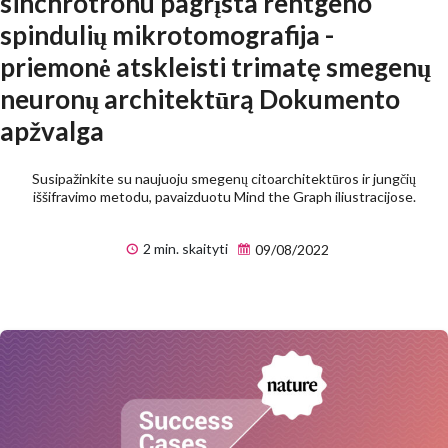
sinchrotronu pagrįsta rentgeno
spindulių mikrotomografija -
priemonė atskleisti trimatę smegenų
neuronų architektūrą Dokumento
apžvalga
Susipažinkite su naujuoju smegenų citoarchitektūros ir jungčių
iššifravimo metodu, pavaizduotu Mind the Graph iliustracijose.
2 min. skaityti
09/08/2022