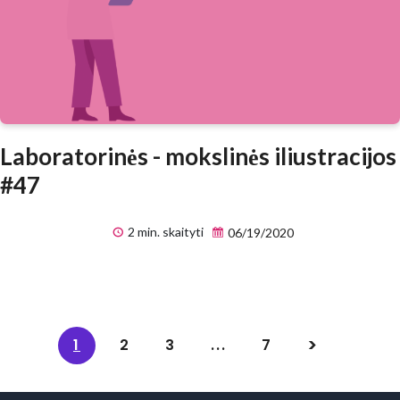
Laboratorinės - mokslinės iliustracijos
#47
2 min. skaityti
06/19/2020
1
2
3
...
7