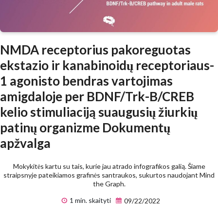
NMDA receptorius pakoreguotas
ekstazio ir kanabinoidų receptoriaus-
1 agonisto bendras vartojimas
amigdaloje per BDNF/Trk-B/CREB
kelio stimuliaciją suaugusių žiurkių
patinų organizme Dokumentų
apžvalga
Mokykitės kartu su tais, kurie jau atrado infografikos galią. Šiame
straipsnyje pateikiamos grafinės santraukos, sukurtos naudojant Mind
the Graph.
1 min. skaityti
09/22/2022