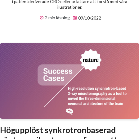
i patientderiverade CRC-celler är lättare att förstå med våra
illustrationer.
2 min läsning
09/10/2022
Högupplöst synkrotronbaserad