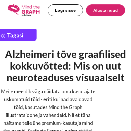
Logi sisse
Alusta nüüd
Tagasi
Alzheimeri tõve graafilised
kokkuvõtted: Mis on uut
neuroteaduses visuaalselt
Meile meeldib väga näidata oma kasutajate
uskumatuid töid - eriti kui nad avaldavad
töid, kasutades Mind the Graph
illustratsioone ja vahendeid. Nii et täna
näitame teile ühe premium-kasutaja mind
the graphi, Stefania Forneri uurimustööd.