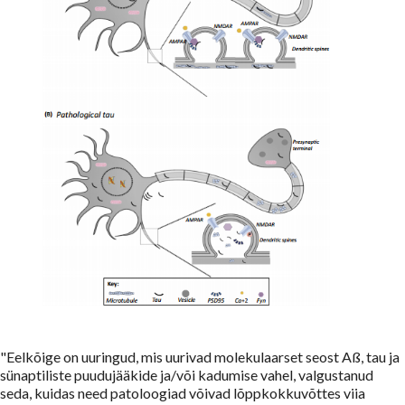
"Eelkõige on uuringud, mis uurivad molekulaarset seost Aß, tau ja
sünaptiliste puudujääkide ja/või kadumise vahel, valgustanud
seda, kuidas need patoloogiad võivad lõppkokkuvõttes viia