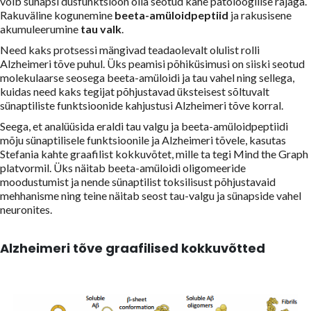
võib sünapsi düsfunktsioon olla seotud kahe patoloogilise rajaga.
Rakuväline kogunemine
beeta-amüloidpeptiid
ja rakusisene
akumuleerumine
tau valk
.
Need kaks protsessi mängivad teadaolevalt olulist rolli
Alzheimeri tõve puhul. Üks peamisi põhiküsimusi on siiski seotud
molekulaarse seosega beeta-amüloidi ja tau vahel ning sellega,
kuidas need kaks tegijat põhjustavad üksteisest sõltuvalt
sünaptiliste funktsioonide kahjustusi Alzheimeri tõve korral.
Seega, et analüüsida eraldi tau valgu ja beeta-amüloidpeptiidi
mõju sünaptilisele funktsioonile ja Alzheimeri tõvele, kasutas
Stefania kahte graafilist kokkuvõtet, mille ta tegi Mind the Graph
platvormil. Üks näitab beeta-amüloidi oligomeeride
moodustumist ja nende sünaptilist toksilisust põhjustavaid
mehhanisme ning teine näitab seost tau-valgu ja sünapside vahel
neuronites.
Alzheimeri tõve graafilised kokkuvõtted