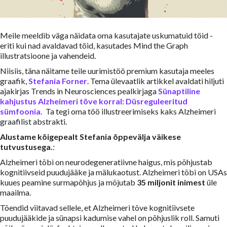
Meile meeldib väga näidata oma kasutajate uskumatuid töid -
eriti kui nad avaldavad töid, kasutades Mind the Graph
illustratsioone ja vahendeid.
Niisiis, täna näitame teile uurimistöö premium kasutaja meeles
graafik,
Stefania Forner
. Tema ülevaatlik artikkel avaldati hiljuti
ajakirjas Trends in Neurosciences pealkirjaga
Sünaptiline
kahjustus Alzheimeri tõve korral: Düsreguleeritud
sümfoonia.
Ta tegi oma töö illustreerimiseks kaks Alzheimeri
graafilist abstrakti.
Alustame kõigepealt Stefania õppevälja väikese
tutvustusega.
:
Alzheimeri tõbi on neurodegeneratiivne haigus, mis põhjustab
kognitiivseid puudujääke ja mälukaotust. Alzheimeri tõbi on USAs
kuues peamine surmapõhjus ja mõjutab
35 miljonit inimest
üle
maailma.
Tõendid viitavad sellele, et Alzheimeri tõve kognitiivsete
puudujääkide ja sünapsi kadumise vahel on põhjuslik roll. Samuti