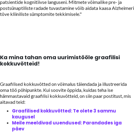
patsientide kognitiivse languseni. Mitmete võimalike pre- ja
postsünaptiliste radade tuvastamine võib aidata kaasa Alzheimeri
tõve kliiniliste sümptomite tekkimisele."
Ka mina tahan oma uurimistööle graafilisi
kokkuvõtteid!
Graafilised kokkuvõtted on võimalus täiendada ja illustreerida
oma töö põhipunkte. Kui soovite õppida, kuidas teha ise
hämmastavaid graafilisi kokkuvõtteid, on siin paar postitust, mis
aitavad teid:
Graafilised kokkuvõtted: Te olete 3 sammu
kaugusel
Meile meeldivad uuendused: Parandades iga
päev