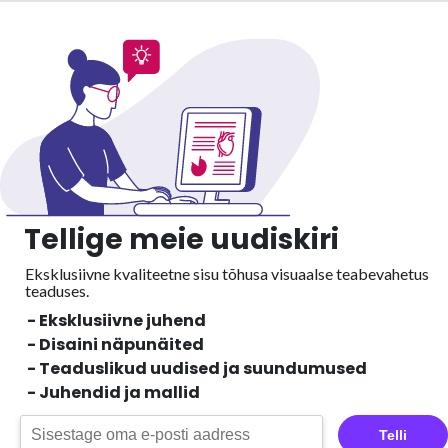
Tellige meie uudiskiri
Eksklusiivne kvaliteetne sisu tõhusa visuaalse
teabevahetus
teaduses.
- Eksklusiivne juhend
- Disaini näpunäited
- Teaduslikud uudised ja suundumused
- Juhendid ja mallid
Telli