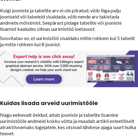
Kuigi jooniste ja tabelite arv ei ole piiratud, võib liiga palju
jooniseid või tabeleid sisaldada, võib nende arv takistada
andmete mõistmist. Seepärast pidage tabelite või jooniste
lisamist kaaludes silmas uurimistöö loetavust.
Soovitatav on, et uurimistöö sisaldaks mitte rohkem kui 5 tabelit
ja mitte rohkem kui 8 joonist.
Kuidas lisada arveid uurimistööle
Nagu eelnevalt öeldud, aitab jooniste ja tabelite lisamine
uurimistööle andmeid kokku võtta ja muudab artikli esteetiliselt
atraktiivsemaks lugejatele, kes otsivad lühikese ajaga suurt hulka
teavet.