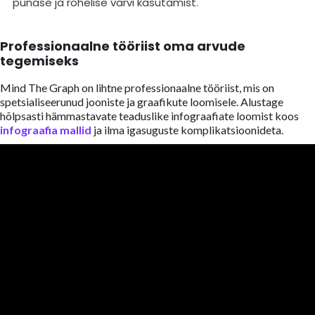
punase ja rohelise värvi kasutamist.
Professionaalne tööriist oma arvude
tegemiseks
Mind The Graph on lihtne professionaalne tööriist, mis on
spetsialiseerunud jooniste ja graafikute loomisele. Alustage
hõlpsasti hämmastavate teaduslike infograafiate loomist koos
infograafia mallid
ja ilma igasuguste komplikatsioonideta.