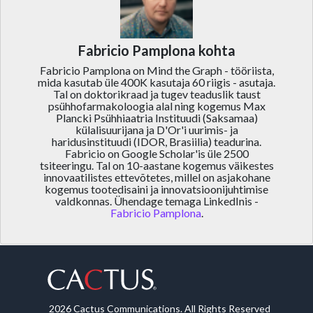
Fabricio Pamplona kohta
Fabricio Pamplona on Mind the Graph - tööriista,
mida kasutab üle 400K kasutaja 60 riigis - asutaja.
Tal on doktorikraad ja tugev teaduslik taust
psühhofarmakoloogia alal ning kogemus Max
Plancki Psühhiaatria Instituudi (Saksamaa)
külalisuurijana ja D'Or'i uurimis- ja
haridusinstituudi (IDOR, Brasiilia) teadurina.
Fabricio on Google Scholar'is üle 2500
tsiteeringu. Tal on 10-aastane kogemus väikestes
innovaatilistes ettevõtetes, millel on asjakohane
kogemus tootedisaini ja innovatsioonijuhtimise
valdkonnas. Ühendage temaga LinkedInis -
Fabricio Pamplona
.
2026 Cactus Communications. All Rights Reserved