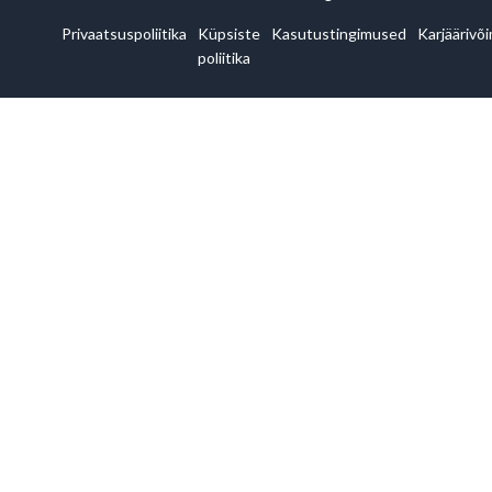
Privaatsuspoliitika
Küpsiste
Kasutustingimused
Karjäärivõ
poliitika