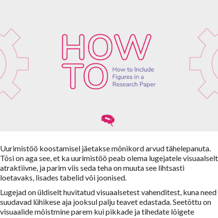
Uurimistöö koostamisel jäetakse mõnikord arvud tähelepanuta.
Tõsi on aga see, et ka uurimistöö peab olema lugejatele visuaalselt
atraktiivne, ja parim viis seda teha on muuta see lihtsasti
loetavaks, lisades tabelid või joonised.
Lugejad on üldiselt huvitatud visuaalsetest vahenditest, kuna need
suudavad lühikese aja jooksul palju teavet edastada. Seetõttu on
visuaalide mõistmine parem kui pikkade ja tihedate lõigete