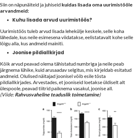
Siin on näpunäiteid ja juhiseid
kuidas lisada oma uurimistööle
arvandmeid:
Kuhu lisada arvud uurimistöös?
Uurimistöös tuleb arvud lisada lehekülje keskele, selle koha
lähedale, kus neile esimesena viidatakse, eelistatavalt kohe selle
lõigu alla, kus andmeid mainiti.
Joonise pildiallkirjad
Kõik arvud peavad olema tähistatud numbriga ja neile peab
järgnema lühike, kuid arusaadav selgitus, mis kirjeldab esitatud
andmeid. Olulised näitajad joonisel võib esile tõsta
pildiallkirjades. Arvestades, et jooniseid loetakse üldiselt alt
ülespoole, peavad tiitrid paiknema vasakul, joonise all.
(Viide:
Rahvusvaheline teaduslik toimetamine
)