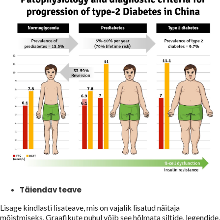
Täiendav teave
Lisage kindlasti lisateave, mis on vajalik lisatud näitaja
mõistmiseks. Graafikute puhul võib see hõlmata siltide, legendide,