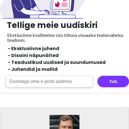
Tellige meie uudiskiri
Eksklusiivne kvaliteetne sisu tõhusa visuaalse
teabevahetus
teaduses.
- Eksklusiivne juhend
- Disaini näpunäited
- Teaduslikud uudised ja suundumused
- Juhendid ja mallid
Telli