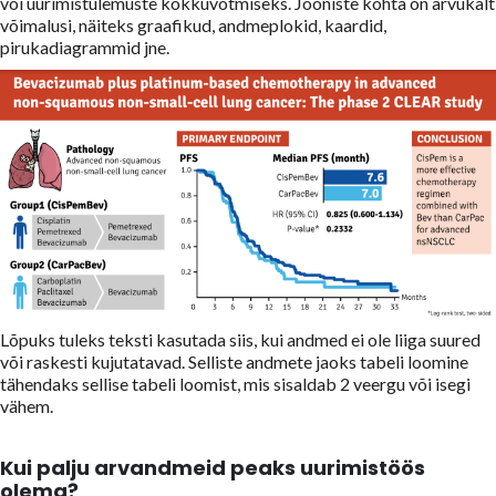
või uurimistulemuste kokkuvõtmiseks. Jooniste kohta on arvukalt
võimalusi, näiteks graafikud, andmeplokid, kaardid,
pirukadiagrammid jne.
Lõpuks tuleks teksti kasutada siis, kui andmed ei ole liiga suured
või raskesti kujutatavad. Selliste andmete jaoks tabeli loomine
tähendaks sellise tabeli loomist, mis sisaldab 2 veergu või isegi
vähem.
Kui palju arvandmeid peaks uurimistöös
olema?