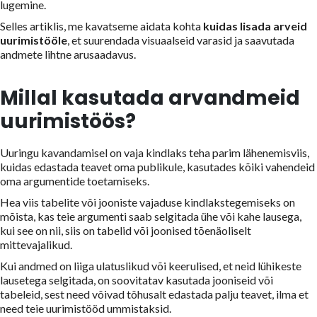
lugemine.
Selles artiklis, me kavatseme aidata kohta
kuidas lisada arveid
uurimistööle
, et suurendada visuaalseid varasid ja saavutada
andmete lihtne arusaadavus.
Millal kasutada arvandmeid
uurimistöös?
Uuringu kavandamisel on vaja kindlaks teha parim lähenemisviis,
kuidas edastada teavet oma publikule, kasutades kõiki vahendeid
oma argumentide toetamiseks.
Hea viis tabelite või jooniste vajaduse kindlakstegemiseks on
mõista, kas teie argumenti saab selgitada ühe või kahe lausega,
kui see on nii, siis on tabelid või joonised tõenäoliselt
mittevajalikud.
Kui andmed on liiga ulatuslikud või keerulised, et neid lühikeste
lausetega selgitada, on soovitatav kasutada jooniseid või
tabeleid, sest need võivad tõhusalt edastada palju teavet, ilma et
need teie uurimistööd ummistaksid.