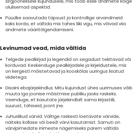
sirgjoonelisele kujundusele, mis toob esile andmete kõige
olulisemad aspektid.
Püüdke saavutada täpsust ja kontrollige arvandmeid
kaks korda, et vältida mis tahes liiki vigu, mis võivad viia
andmete vääritõlgendamiseni.
Levinumad vead, mida vältida
Telgede pealkirjad ja legendid on segadust tekitavad või
korduvad. Keskenduge pealkirjadele ja kirjeldustele, mis
on kergesti mõistetavad ja kooskõlas uuringus lisatud
viidetega.
Disaini ebajärjekindlus. Mitu kujundust ühes uurimuses võib
muuta iga joonise mõistmise publiku jaoks raskeks.
Veenduge, et kasutate järjekindlalt sama kirjastiili,
suurust, tähiseid, joont jne.
Juhuslikud värvid. Vältige raskesti loetavate värvide,
näiteks kollase või beeži värvi kasutamist. Samuti on
värvipimedate inimeste nägemiseks parem vältida