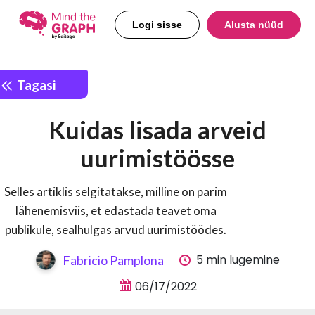
Logi sisse
Alusta nüüd
Tagasi
Kuidas lisada arveid
uurimistöösse
Selles artiklis selgitatakse, milline on parim
lähenemisviis, et edastada teavet oma
publikule, sealhulgas arvud uurimistöödes.
5 min lugemine
Fabricio Pamplona
06/17/2022