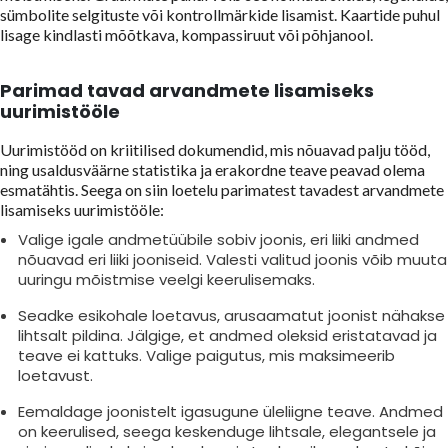
sümbolite selgituste või kontrollmärkide lisamist. Kaartide puhul
lisage kindlasti mõõtkava, kompassiruut või põhjanool.
Parimad tavad arvandmete lisamiseks
uurimistööle
Uurimistööd on kriitilised dokumendid, mis nõuavad palju tööd,
ning usaldusväärne statistika ja erakordne teave peavad olema
esmatähtis. Seega on siin loetelu parimatest tavadest arvandmete
lisamiseks uurimistööle:
Valige igale andmetüübile sobiv joonis, eri liiki andmed
nõuavad eri liiki jooniseid. Valesti valitud joonis võib muuta
uuringu mõistmise veelgi keerulisemaks.
Seadke esikohale loetavus, arusaamatut joonist nähakse
lihtsalt pildina. Jälgige, et andmed oleksid eristatavad ja
teave ei kattuks. Valige paigutus, mis maksimeerib
loetavust.
Eemaldage joonistelt igasugune üleliigne teave. Andmed
on keerulised, seega keskenduge lihtsale, elegantsele ja