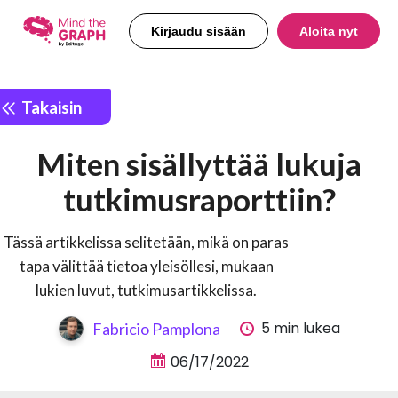
Kirjaudu sisään
Aloita nyt
Takaisin
Miten sisällyttää lukuja
tutkimusraporttiin?
Tässä artikkelissa selitetään, mikä on paras
tapa välittää tietoa yleisöllesi, mukaan
lukien luvut, tutkimusartikkelissa.
5 min lukea
Fabricio Pamplona
06/17/2022