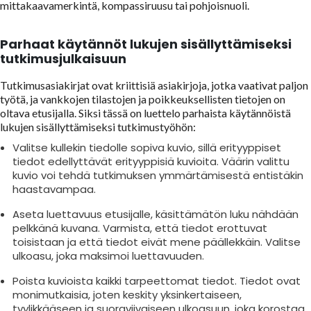
mittakaavamerkintä, kompassiruusu tai pohjoisnuoli.
Parhaat käytännöt lukujen sisällyttämiseksi
tutkimusjulkaisuun
Tutkimusasiakirjat ovat kriittisiä asiakirjoja, jotka vaativat paljon
työtä, ja vankkojen tilastojen ja poikkeuksellisten tietojen on
oltava etusijalla. Siksi tässä on luettelo parhaista käytännöistä
lukujen sisällyttämiseksi tutkimustyöhön:
Valitse kullekin tiedolle sopiva kuvio, sillä erityyppiset
tiedot edellyttävät erityyppisiä kuvioita. Väärin valittu
kuvio voi tehdä tutkimuksen ymmärtämisestä entistäkin
haastavampaa.
Aseta luettavuus etusijalle, käsittämätön luku nähdään
pelkkänä kuvana. Varmista, että tiedot erottuvat
toisistaan ja että tiedot eivät mene päällekkäin. Valitse
ulkoasu, joka maksimoi luettavuuden.
Poista kuvioista kaikki tarpeettomat tiedot. Tiedot ovat
monimutkaisia, joten keskity yksinkertaiseen,
tyylikkääseen ja suoraviivaiseen ulkoasuun, joka korostaa