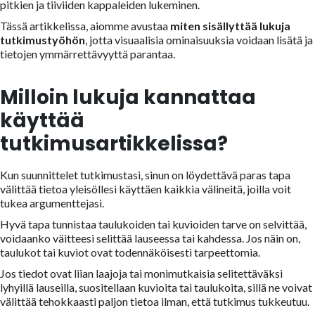
pitkien ja tiiviiden kappaleiden lukeminen.
Tässä artikkelissa, aiomme avustaa
miten sisällyttää lukuja
tutkimustyöhön
, jotta visuaalisia ominaisuuksia voidaan lisätä ja
tietojen ymmärrettävyyttä parantaa.
Milloin lukuja kannattaa
käyttää
tutkimusartikkelissa?
Kun suunnittelet tutkimustasi, sinun on löydettävä paras tapa
välittää tietoa yleisöllesi käyttäen kaikkia välineitä, joilla voit
tukea argumenttejasi.
Hyvä tapa tunnistaa taulukoiden tai kuvioiden tarve on selvittää,
voidaanko väitteesi selittää lauseessa tai kahdessa. Jos näin on,
taulukot tai kuviot ovat todennäköisesti tarpeettomia.
Jos tiedot ovat liian laajoja tai monimutkaisia selitettäväksi
lyhyillä lauseilla, suositellaan kuvioita tai taulukoita, sillä ne voivat
välittää tehokkaasti paljon tietoa ilman, että tutkimus tukkeutuu.