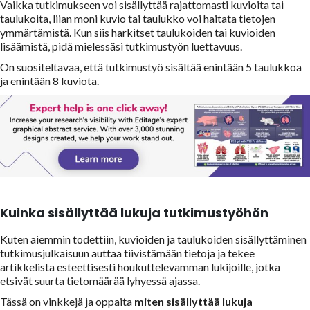
Vaikka tutkimukseen voi sisällyttää rajattomasti kuvioita tai
taulukoita, liian moni kuvio tai taulukko voi haitata tietojen
ymmärtämistä. Kun siis harkitset taulukoiden tai kuvioiden
lisäämistä, pidä mielessäsi tutkimustyön luettavuus.
On suositeltavaa, että tutkimustyö sisältää enintään 5 taulukkoa
ja enintään 8 kuviota.
Kuinka sisällyttää lukuja tutkimustyöhön
Kuten aiemmin todettiin, kuvioiden ja taulukoiden sisällyttäminen
tutkimusjulkaisuun auttaa tiivistämään tietoja ja tekee
artikkelista esteettisesti houkuttelevamman lukijoille, jotka
etsivät suurta tietomäärää lyhyessä ajassa.
Tässä on vinkkejä ja oppaita
miten sisällyttää lukuja