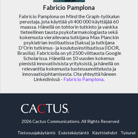
Fabricio Pamplona
Fabricio Pamplona on Mind the Graph-työkalun
perustaja, jota käyttää yli 400 000 käyttäjää 60
maassa. Hänellä on tohtorin tutkinto ja vankka
tieteellinen tausta psykofarmakologiasta sekä
kokemusta vierailevana tutkijana Max Planckin
psykiatrian instituutissa (Saksa) ja tutkijana
D'Orin tutkimus- ja koulutusinstituutissa (IDOR,
Brasilia). Fabriciolla on yli 2500 viittausta Google
Scholarissa. Hänellä on 10 vuoden kokemus
pienistä innovatiivisista yrityksistä, ja hänellä on
relevanttia kokemusta tuotesuunnittelusta ja
innovaatiojohtamisesta. Ota yhteyttä häneen
LinkedInissä -
Fabricio Pamplona
.
2026 Cactus Communications. All Rights Reserved
Tietosuojakäytäntö
Evästekäytäntö
Käyttöehdot
Työurat