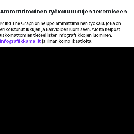
Ammattimainen työkalu lukujen tekemiseen
Mind The Graph on helppo ammattimainen työkalu, joka on
erikoistunut lukujen ja kaavioiden luomiseen. Aloita helposti
uskomattomien tieteellisten infografiikkojen luominen.
infografiikkamallit
ja ilman komplikaatioita.