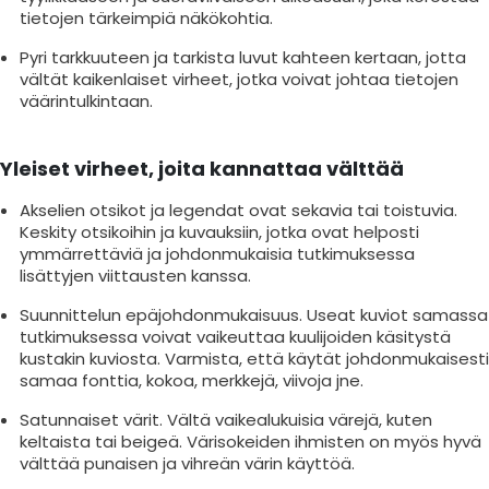
tietojen tärkeimpiä näkökohtia.
Pyri tarkkuuteen ja tarkista luvut kahteen kertaan, jotta
vältät kaikenlaiset virheet, jotka voivat johtaa tietojen
väärintulkintaan.
Yleiset virheet, joita kannattaa välttää
Akselien otsikot ja legendat ovat sekavia tai toistuvia.
Keskity otsikoihin ja kuvauksiin, jotka ovat helposti
ymmärrettäviä ja johdonmukaisia tutkimuksessa
lisättyjen viittausten kanssa.
Suunnittelun epäjohdonmukaisuus. Useat kuviot samassa
tutkimuksessa voivat vaikeuttaa kuulijoiden käsitystä
kustakin kuviosta. Varmista, että käytät johdonmukaisesti
samaa fonttia, kokoa, merkkejä, viivoja jne.
Satunnaiset värit. Vältä vaikealukuisia värejä, kuten
keltaista tai beigeä. Värisokeiden ihmisten on myös hyvä
välttää punaisen ja vihreän värin käyttöä.