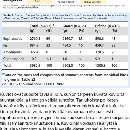
Kuviot ovat suositeltavia silloin, kun on tarpeen kuvata kuvioita,
suuntauksia ja tietojen välisiä suhteita. Taulukoista poiketen
kuvioita käytetään korostamaan pikemminkin kuvioita kuin itse
tietoja. Kuvioita voidaan käyttää kuvaamaan visuaalisesti
tapahtumien, menettelyjen, ominaisuuksien tai piirteiden sarjaa tai
tiivistämään tutkimustuloksia. Kuvioihin voidaan sisällyttää
lukuisia vaihtoehtoja, kuten kuvaajia, datan kuvaajia, karttoja,