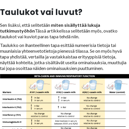
Taulukot vai luvut?
Sen lisäksi, että selitetään
miten sisällyttää lukuja
tutkimustyöhön
Tässä artikkelissa selitetään myös, ovatko
taulukot vai kuviot paras tapa tehdä niin.
Taulukko on ihanteellinen tapa esittää numeerisia tietoja tai
muunlaisia yhteenvetotietoja pienessä tilassa. Se on myös hyvä
tapa yhdistää, vertailla ja vastakkaistaa erityyppisiä tietoja,
näyttää kohteita, jotka sisältävät useita ominaisuuksia, muuttujia
tai jopa osoittaa näiden ominaisuuksien puuttuminen.