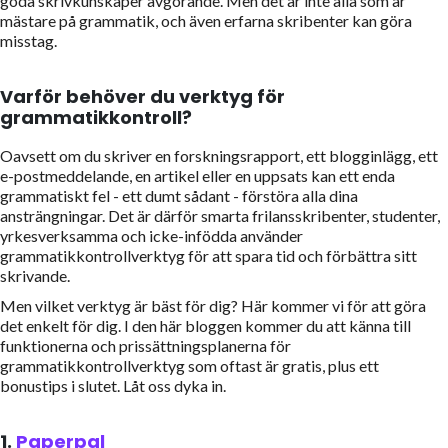
goda skrivkunskaper avgörande. Men det är inte alla som är
mästare på grammatik, och även erfarna skribenter kan göra
misstag.
Varför behöver du verktyg för
grammatikkontroll?
Oavsett om du skriver en forskningsrapport, ett blogginlägg, ett
e-postmeddelande, en artikel eller en uppsats kan ett enda
grammatiskt fel - ett dumt sådant - förstöra alla dina
ansträngningar. Det är därför smarta frilansskribenter, studenter,
yrkesverksamma och icke-infödda använder
grammatikkontrollverktyg för att spara tid och förbättra sitt
skrivande.
Men vilket verktyg är bäst för dig? Här kommer vi för att göra
det enkelt för dig. I den här bloggen kommer du att känna till
funktionerna och prissättningsplanerna för
grammatikkontrollverktyg som oftast är gratis, plus ett
bonustips i slutet. Låt oss dyka in.
1.
Paperpal