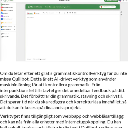
Om du letar efter ett gratis grammatikkontrollverktyg får du inte
missa Quillbot. Detta är ett AI-drivet verktyg som använder
maskininlärning för att kontrollera grammatik. Från
interpunktionsfel till stavfel ger det omedelbar feedback på ditt
skrivande. Det förbättrar din grammatik, stavning och skrivstil.
Det sparar tid när du ska redigera och korrekturläsa innehållet, så
att du kan fokusera på dina andra projekt.
Verktyget finns tillgängligt som webbapp och webbläsartillägg
och kan nås från alla enheter med internetuppkoppling. Du kan
helt enkelt kopiera och klistra in din text i Quillbot-redigeraren