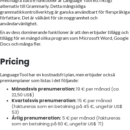
Med några bättre funktioner är Language Tool ett riktigt
alternativ till Grammarly. Detta mångsidiga
grammatikkontrollverktyg är ganska användbart för flerspråkiga
författare. Det är välkänt för sin noggrannhet och
användarvänlighet.
En av dess dominerande funktioner är att den erbjuder tillägg och
tillägg för en mängd olika program som Microsoft Word, Google
Docs och många fler.
Pricing
LanguageTool har en kostnadsfri plan, men erbjuder också
premiumplaner som listas i det följande:
Månadsvis prenumeration:
19 € per månad (ca
22,50 US$)
Kvartalsvis prenumeration:
15 € per månad
(faktureras som en betalning på 45 €, ungefär US$
53)
Årlig prenumeration:
5 € per månad (faktureras
som en betalning på 60 €, ungefär US$ 71)