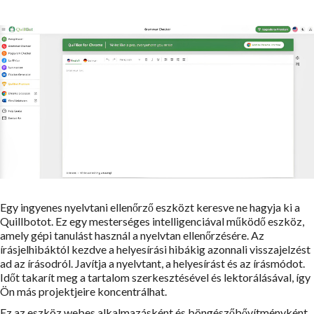
Egy ingyenes nyelvtani ellenőrző eszközt keresve ne hagyja ki a
Quillbotot. Ez egy mesterséges intelligenciával működő eszköz,
amely gépi tanulást használ a nyelvtan ellenőrzésére. Az
írásjelhibáktól kezdve a helyesírási hibákig azonnali visszajelzést
ad az írásodról. Javítja a nyelvtant, a helyesírást és az írásmódot.
Időt takarít meg a tartalom szerkesztésével és lektorálásával, így
Ön más projektjeire koncentrálhat.
Ez az eszköz webes alkalmazásként és böngészőbővítményként