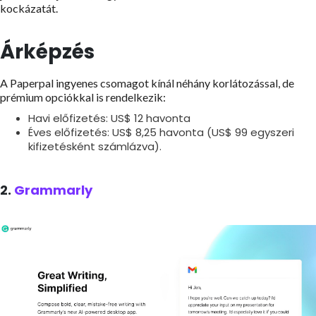
kockázatát.
Árképzés
A Paperpal ingyenes csomagot kínál néhány korlátozással, de
prémium opciókkal is rendelkezik:
Havi előfizetés: US$ 12 havonta
Éves előfizetés: US$ 8,25 havonta (US$ 99 egyszeri
kifizetésként számlázva).
2.
Grammarly