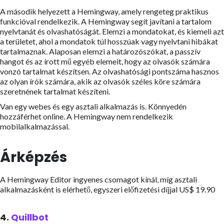
A második helyezett a Hemingway, amely rengeteg praktikus
funkcióval rendelkezik.
A Hemingway segít javítani a tartalom
nyelvtanát és olvashatóságát. Elemzi a mondatokat, és kiemeli azt
a területet, ahol a mondatok túl hosszúak vagy nyelvtani hibákat
tartalmaznak. Alaposan elemzi a határozószókat, a passzív
hangot és az írott mű egyéb elemeit, hogy az olvasók számára
vonzó tartalmat készítsen. Az olvashatósági pontszáma hasznos
az olyan írók számára, akik az olvasók széles köre számára
szeretnének tartalmat készíteni.
Van egy webes és egy asztali alkalmazás is. Könnyedén
hozzáférhet online. A Hemingway nem rendelkezik
mobilalkalmazással.
Árképzés
A Hemingway Editor ingyenes csomagot kínál, míg asztali
alkalmazásként is elérhető, egyszeri előfizetési díjjal US$ 19.90
4.
Quillbot