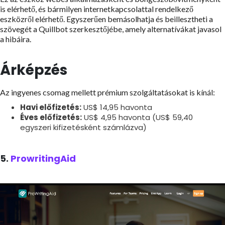
is elérhető, és bármilyen internetkapcsolattal rendelkező
eszközről elérhető. Egyszerűen bemásolhatja és beillesztheti a
szövegét a Quillbot szerkesztőjébe, amely alternatívákat javasol
a hibáira.
Árképzés
Az ingyenes csomag mellett prémium szolgáltatásokat is kínál:
Havi előfizetés:
US$ 14,95 havonta
Éves előfizetés:
US$ 4,95 havonta (US$ 59,40
egyszeri kifizetésként számlázva)
5.
ProwritingAid