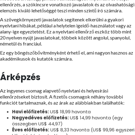
ellenőrzés, a szókincsre vonatkozó javaslatok és az olvashatósági
elemzés kiváló lehetőséggé teszi minden szintű író számára.
A szövegkörnyezeti javaslatok segítenek elkerülni a gyakori
nyelvtani hibákat, például a helytelen igeidő-használatot vagy az
alany-ige egyeztetést. Ez a nyelvtani ellenőrző eszköz több mint
20 nyelven nyújt javaslatokat, többek között angolul, spanyolul,
németül és franciául.
Ez egy böngészőbővítményként érhető el, ami nagyon hasznos az
akadémikusok és kutatók számára.
Árképzés
Az ingyenes csomag alapvető nyelvtani és helyesírási
ellenőrzéseket biztosít. A fizetős csomagok néhány további
funkciót tartalmaznak, és az árak az alábbiakban találhatók:
Havi előfizetés:
US$ 18,99 havonta
Negyedéves előfizetés:
US$ 14,99 havonta (egy
összegben US$ 44,97)
Éves előfizetés:
US$ 8,33 havonta (US$ 99,96 egyszeri