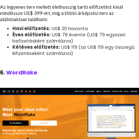
Az ingyenes terv mellett élethosszig tartó előfizetést kínál
mindössze US$ 399-ért, míg a többi árképzési terv az
alábbiakban található:
Havi előfizetés:
US$ 20 havonta
Éves előfizetés:
US$ 79 évente (US$ 79 egyszeri
befizetésként számlázva)
Kétéves előfizetés:
US$ 119 (az US$ 119 egy összegű
kifizetéseként számlázva)
6.
WordRake