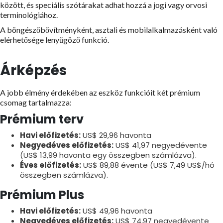
között, és speciális szótárakat adhat hozzá a jogi vagy orvosi
terminológiához.
A böngészőbővítményként, asztali és mobilalkalmazásként való
elérhetősége lenyűgöző funkció.
Árképzés
A jobb élmény érdekében az eszköz funkcióit két prémium
csomag tartalmazza:
Prémium terv
Havi előfizetés:
US$ 29,96 havonta
Negyedéves előfizetés:
US$ 41,97 negyedévente
(US$ 13,99 havonta egy összegben számlázva).
Éves előfizetés:
US$ 89,88 évente (US$ 7,49 US$/hó
összegben számlázva).
Prémium Plus
Havi előfizetés:
US$ 49,96 havonta
Negyedéves előfizetés:
US$ 74,97 negyedévente