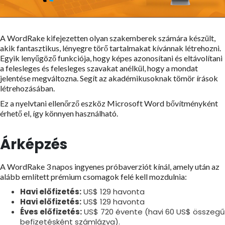
A WordRake kifejezetten olyan szakemberek számára készült,
akik fantasztikus, lényegre törő tartalmakat kívánnak létrehozni.
Egyik lenyűgöző funkciója, hogy képes azonosítani és eltávolítani
a felesleges és felesleges szavakat anélkül, hogy a mondat
jelentése megváltozna. Segít az akadémikusoknak tömör írások
létrehozásában.
Ez a nyelvtani ellenőrző eszköz Microsoft Word bővítményként
érhető el, így könnyen használható.
Árképzés
A WordRake 3 napos ingyenes próbaverziót kínál, amely után az
alább említett prémium csomagok felé kell mozdulnia:
Havi előfizetés:
US$ 129 havonta
Havi előfizetés:
US$ 129 havonta
Éves előfizetés:
US$ 720 évente (havi 60 US$ összegű
befizetésként számlázva).