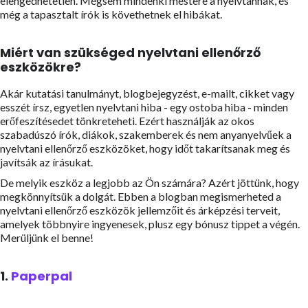
elengedhetetlen. Mégsem mindenki mestere a nyelvtannak, és
még a tapasztalt írók is követhetnek el hibákat.
Miért van szükséged nyelvtani ellenőrző
eszközökre?
Akár kutatási tanulmányt, blogbejegyzést, e-mailt, cikket vagy
esszét írsz, egyetlen nyelvtani hiba - egy ostoba hiba - minden
erőfeszítésedet tönkreteheti. Ezért használják az okos
szabadúszó írók, diákok, szakemberek és nem anyanyelvűek a
nyelvtani ellenőrző eszközöket, hogy időt takarítsanak meg és
javítsák az írásukat.
De melyik eszköz a legjobb az Ön számára? Azért jöttünk, hogy
megkönnyítsük a dolgát. Ebben a blogban megismerheted a
nyelvtani ellenőrző eszközök jellemzőit és árképzési terveit,
amelyek többnyire ingyenesek, plusz egy bónusz tippet a végén.
Merüljünk el benne!
1.
Paperpal