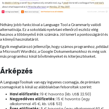
Néhány jobb funkcióval a Language Tool a Grammarly valódi
alternatívája. Ez a sokoldalú nyelvtani ellenőrző eszköz elég
hasznos a többnyelvű írók számára. Jól ismert a pontosságáról és
a könnyű használatáról.
Egyik meghatározó jellemzője, hogy számos programhoz, például
a Microsoft Wordhöz, a Google Dokumentumokhoz és még sok
más programhoz kínál bővítményeket és kiterjesztéseket.
Árképzés
A LanguageToolnak van egy ingyenes csomagja, de prémium
csomagokat is kínál az alábbiakban felsoroltak szerint:
Havi előfizetés:
19 € havonta (kb. US$ 22.50)
Negyedéves előfizetés:
15 € havonta (egy
alkalommal 45 €, kb. US$ 53)
Éves előfizetés:
5 € havonta (egy alkalommal 60 €,