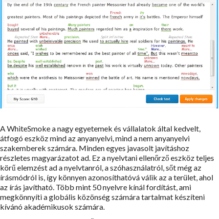
A WhiteSmoke a nagy egyetemek és vállalatok által kedvelt,
átfogó eszköz mind az anyanyelvi, mind a nem anyanyelvi
szakemberek számára. Minden egyes javasolt javításhoz
részletes magyarázatot ad. Ez a nyelvtani ellenőrző eszköz teljes
körű elemzést ad a nyelvtanról, a szóhasználatról, sőt még az
írásmódról is, így könnyen azonosíthatóvá válik az a terület, ahol
az írás javítható. Több mint 50 nyelvre kínál fordítást, ami
megkönnyíti a globális közönség számára tartalmat készíteni
kívánó akadémikusok számára.