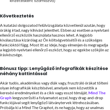
kifizetésként számlázva)
Következtetés
A kutatási dolgozatod felülvizsgálata közvetlenül azután, hogy
órákig írtad, nagy kihívást jelenthet. Ebben az esetben a nyelvtani
ellenőrző eszközök használata hasznos lehet. A legjobb
kiválasztása kizárólag az Ön költségvetésétől és a szükséges
funkcióktól függ. Most itt az ideje, hogy elmenjen és megragadja
a legjobb nyelvtani ellenőrző eszközt, hogy az egekbe szökjön az
íráskészsége.
Bónusz tipp: Lenyűgöző infografikák készítése
néhány kattintással
Akár tudós, akadémikus vagy diák vagy, frusztráló órákat tölteni
olyan infografikák készítésével, amelyek nem közvetítik a
keresési eredményeket és a cikk vagy esszé témáját.
Mind The
Graph
leegyszerűsíti a folyamatot azzal, hogy drag-and-drop
funkciójával segít lenyűgöző látványtervek létrehozásában.
Próbálja ki a Mind The Graphot, és ne hagyja, hogy az unalmas