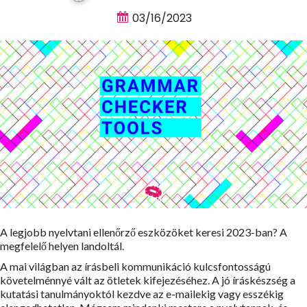
03/16/2023
A legjobb nyelvtani ellenőrző eszközöket keresi 2023-ban? A
megfelelő helyen landoltál.
A mai világban az írásbeli kommunikáció kulcsfontosságú
követelménnyé vált az ötletek kifejezéséhez. A jó íráskészség a
kutatási tanulmányoktól kezdve az e-mailekig vagy esszékig