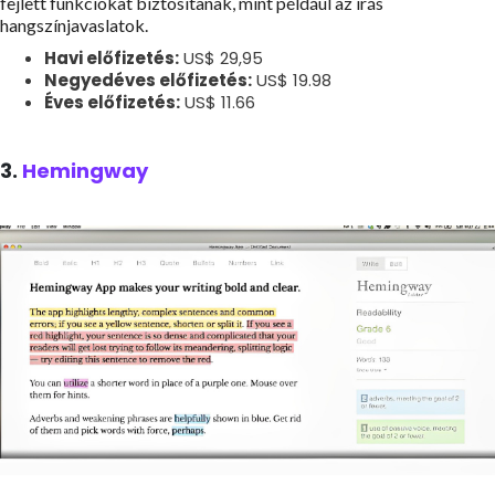
fejlett funkciókat biztosítanak, mint például az írás
hangszínjavaslatok.
Havi előfizetés:
US$ 29,95
Negyedéves előfizetés:
US$ 19.98
Éves előfizetés:
US$ 11.66
3.
Hemingway