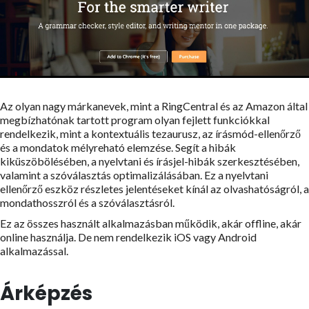
Az olyan nagy márkanevek, mint a RingCentral és az Amazon által
megbízhatónak tartott program olyan fejlett funkciókkal
rendelkezik, mint a kontextuális tezaurusz, az írásmód-ellenőrző
és a mondatok mélyreható elemzése. Segít a hibák
kiküszöbölésében, a nyelvtani és írásjel-hibák szerkesztésében,
valamint a szóválasztás optimalizálásában. Ez a nyelvtani
ellenőrző eszköz részletes jelentéseket kínál az olvashatóságról, a
mondathosszról és a szóválasztásról.
Ez az összes használt alkalmazásban működik, akár offline, akár
online használja. De nem rendelkezik iOS vagy Android
alkalmazással.
Árképzés