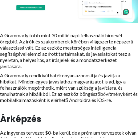
A Grammarly több mint 30 millió napi felhasználó hírnevét
öregbíti. Az írók és szakemberek körében világszerte népszerű
választássá vált. Ez az eszköz mesterséges intelligencia
segítségével elemzi az írott tartalmakat, és javaslatokat tesz a
nyelvtan, a helyesírás, az írásjelek és a mondatszerkezet
javítására.
A Grammarly rendkívül hatékonyan azonosítja és javítja a
hibákat. Minden egyes javaslathoz magyarázatot is ad, így a
felhasználók megérthetik, miért van szükség a javításra, és
tanulhatnak a hibáikból. Ez az eszköz böngészőbővítményként és
mobilalkalmazásként is elérhető Androidra és iOS-re.
Árképzés
Az ingyenes tervezet $0-ba kerül, de a prémium tervezetek olyan