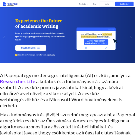
A Paperpal egy mesterséges intelligencia (AI) eszköz, amelyet a
Researcher.Life
a kutatók és a tudományos írás számára
szabott. Az eszköz pontos javaslatokat kínál, hogy a kézirat
ellenőrzésével növelje a siker esélyeit. Az eszköz
webböngészőkhöz és a Microsoft Word bővítményeként is
elérhető.
Ha a tudományos írás jövőjét szeretné megtapasztalni, a Paperpal
a megfelelő eszköz az Ön számára. A mesterséges intelligencia
algoritmusa azonosítja az összetett írásbeli hibákat, és
javításokat javasol, hogy csökkentse az íróasztal elutasításának