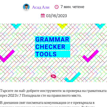
7 мин. четене
Асад Али
03/16/2023
Търсите ли най-добрите инструменти за проверка на граматиката
през 2023 г.? Попаднали сте на правилното място.
В днешния свят писмената комуникация се е превърнала в