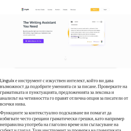
Linguix е инструмент с изкуствен интелект, който ви дава
възможност да подобрите уменията си за писане. Проверките на
граматиката и пунктуацията, предложенията за лексика и
анализът на четивността го правят отлична опция за писатели от
всички нива.
Функциите за контекстуално подсказване ви помагат да
избягвате често срещани граматически грешки, като например
неправилна употреба на глаголно време или съгласуване на
субект и глагол. Този инструмент за проверка на граматиката