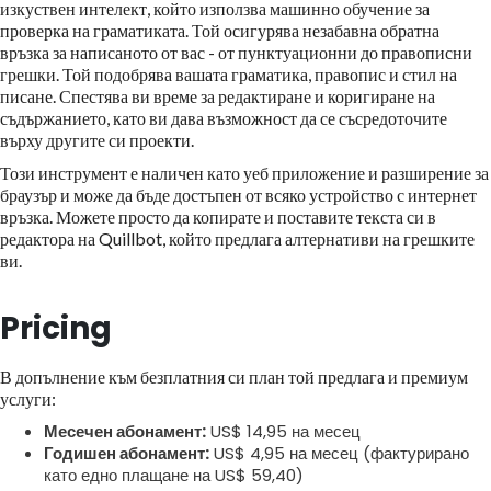
изкуствен интелект, който използва машинно обучение за
проверка на граматиката. Той осигурява незабавна обратна
връзка за написаното от вас - от пунктуационни до правописни
грешки. Той подобрява вашата граматика, правопис и стил на
писане. Спестява ви време за редактиране и коригиране на
съдържанието, като ви дава възможност да се съсредоточите
върху другите си проекти.
Този инструмент е наличен като уеб приложение и разширение за
браузър и може да бъде достъпен от всяко устройство с интернет
връзка. Можете просто да копирате и поставите текста си в
редактора на Quillbot, който предлага алтернативи на грешките
ви.
Pricing
В допълнение към безплатния си план той предлага и премиум
услуги:
Месечен абонамент:
US$ 14,95 на месец
Годишен абонамент:
US$ 4,95 на месец (фактурирано
като едно плащане на US$ 59,40)