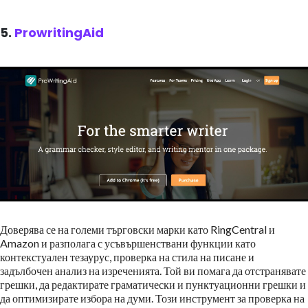
5.
ProwritingAid
Доверява се на големи търговски марки като RingCentral и
Amazon и разполага с усъвършенствани функции като
контекстуален тезаурус, проверка на стила на писане и
задълбочен анализ на изреченията. Той ви помага да отстранявате
грешки, да редактирате граматически и пунктуационни грешки и
да оптимизирате избора на думи. Този инструмент за проверка на