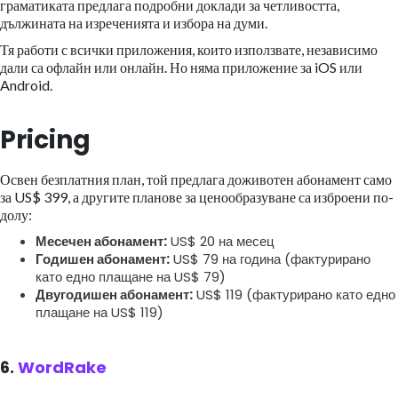
граматиката предлага подробни доклади за четливостта,
дължината на изреченията и избора на думи.
Тя работи с всички приложения, които използвате, независимо
дали са офлайн или онлайн. Но няма приложение за iOS или
Android.
Pricing
Освен безплатния план, той предлага доживотен абонамент само
за US$ 399, а другите планове за ценообразуване са изброени по-
долу:
Месечен абонамент:
US$ 20 на месец
Годишен абонамент:
US$ 79 на година (фактурирано
като едно плащане на US$ 79)
Двугодишен абонамент:
US$ 119 (фактурирано като едно
плащане на US$ 119)
6.
WordRake