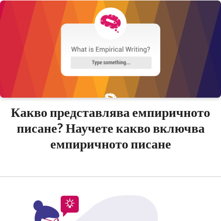
Какво представлява емпиричното
писане? Научете какво включва
емпиричното писане