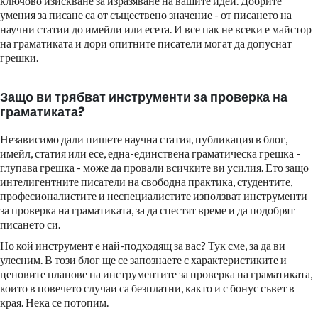
ключово изискване за изразяване на вашите идеи. Добрите
умения за писане са от съществено значение - от писането на
научни статии до имейли или есета. И все пак не всеки е майстор
на граматиката и дори опитните писатели могат да допуснат
грешки.
Защо ви трябват инструменти за проверка на
граматиката?
Независимо дали пишете научна статия, публикация в блог,
имейл, статия или есе, една-единствена граматическа грешка -
глупава грешка - може да провали всичките ви усилия. Ето защо
интелигентните писатели на свободна практика, студентите,
професионалистите и неспециалистите използват инструменти
за проверка на граматиката, за да спестят време и да подобрят
писането си.
Но кой инструмент е най-подходящ за вас? Тук сме, за да ви
улесним. В този блог ще се запознаете с характеристиките и
ценовите планове на инструментите за проверка на граматиката,
които в повечето случаи са безплатни, както и с бонус съвет в
края. Нека се потопим.