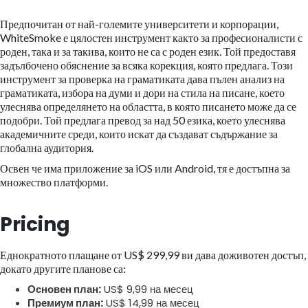
Предпочитан от най-големите университети и корпорации,
WhiteSmoke е цялостен инструмент както за професионалисти с
роден, така и за такива, които не са с роден език. Той предоставя
задълбочено обяснение за всяка корекция, която предлага. Този
инструмент за проверка на граматиката дава пълен анализ на
граматиката, избора на думи и дори на стила на писане, което
улеснява определянето на областта, в която писането може да се
подобри. Той предлага превод за над 50 езика, което улеснява
академичните среди, които искат да създават съдържание за
глобална аудитория.
Освен че има приложение за iOS или Android, тя е достъпна за
множество платформи.
Pricing
Еднократното плащане от US$ 299,99 ви дава доживотен достъп,
докато другите планове са:
Основен план:
US$ 9,99 на месец
Премиум план:
US$ 14,99 на месец