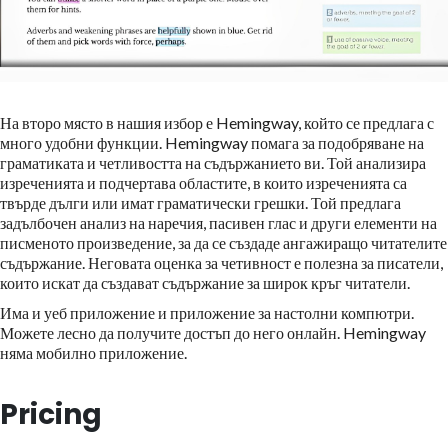
На второ място в нашия избор е Hemingway, който се предлага с
много удобни функции.
Hemingway помага за подобряване на
граматиката и четливостта на съдържанието ви. Той анализира
изреченията и подчертава областите, в които изреченията са
твърде дълги или имат граматически грешки. Той предлага
задълбочен анализ на наречия, пасивен глас и други елементи на
писменото произведение, за да се създаде ангажиращо читателите
съдържание. Неговата оценка за четивност е полезна за писатели,
които искат да създават съдържание за широк кръг читатели.
Има и уеб приложение и приложение за настолни компютри.
Можете лесно да получите достъп до него онлайн. Hemingway
няма мобилно приложение.
Pricing