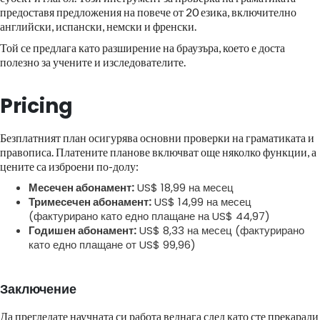
предоставя предложения на повече от 20 езика, включително
английски, испански, немски и френски.
Той се предлага като разширение на браузъра, което е доста
полезно за учените и изследователите.
Pricing
Безплатният план осигурява основни проверки на граматиката и
правописа. Платените планове включват още няколко функции, а
цените са изброени по-долу:
Месечен абонамент:
US$ 18,99 на месец
Тримесечен абонамент:
US$ 14,99 на месец
(фактурирано като едно плащане на US$ 44,97)
Годишен абонамент:
US$ 8,33 на месец (фактурирано
като едно плащане от US$ 99,96)
Заключение
Да прегледате научната си работа веднага след като сте прекарали