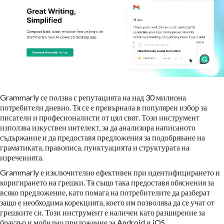
Grammarly се ползва с репутацията на над 30 милиона
потребители дневно. Тя се е превърнала в популярен избор за
писатели и професионалисти от цял свят. Този инструмент
използва изкуствен интелект, за да анализира написаното
съдържание и да предоставя предложения за подобряване на
граматиката, правописа, пунктуацията и структурата на
изреченията.
Grammarly е изключително ефективен при идентифицирането и
коригирането на грешки. Тя също така предоставя обяснения за
всяко предложение, като помага на потребителите да разберат
защо е необходима корекцията, което им позволява да се учат от
грешките си. Този инструмент е наличен като разширение за
браузър и мобилно приложение за Android и iOS.