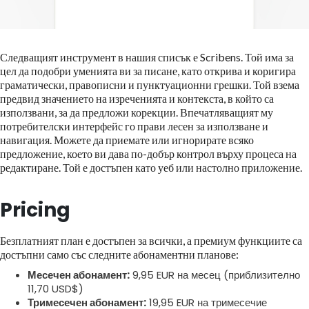
Следващият инструмент в нашия списък е Scribens. Той има за
цел да подобри уменията ви за писане, като открива и коригира
граматически, правописни и пунктуационни грешки. Той взема
предвид значението на изреченията и контекста, в който са
използвани, за да предложи корекции. Впечатляващият му
потребителски интерфейс го прави лесен за използване и
навигация. Можете да приемате или игнорирате всяко
предложение, което ви дава по-добър контрол върху процеса на
редактиране. Той е достъпен като уеб или настолно приложение.
Pricing
Безплатният план е достъпен за всички, а премиум функциите са
достъпни само със следните абонаментни планове:
Месечен абонамент:
9,95 EUR на месец (приблизително
11,70 USD$)
Тримесечен абонамент:
19,95 EUR на тримесечие