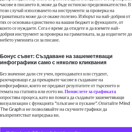
часове в писането ѝ, може да бъде истинско предизвикателство. В
този случай използването на инструменти за проверка на
граматиката може да се окаже полезно. Изборът на най-добрия от
тях се основава единствено на вашия бюджет и функциите, от
които се нуждаете. Сега е време да отидете и да вземете най-
добрия инструмент за проверка на граматиката, за да издигнете до
небето уменията си за писане.
Бонус съвет: Създаване на зашеметяващи
инфографики само с няколко кликвания
Без значение дали сте учен, преподавател или студент,
разочароващо е да прекарвате часове в създаване на
инфографики, които не предават резултатите от търсенето и
темата на статията или есето ви.
Помислете за графиката
опростява процеса, като ви помага да създавате зашеметяващи
визуализации с функцията "плъзгане и пускане". Опитайте Mind
The Graph и не позволявайте на скучните графики да
възпрепятстват напредъка ви.