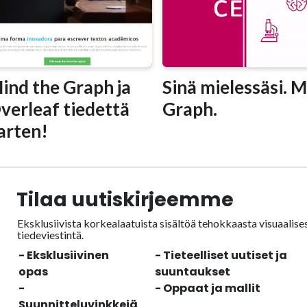
ind the Graph ja
Sinä mielessäsi. 
verleaf tiedettä
Graph.
arten!
Tilaa uutiskirjeemme
Eksklusiivista korkealaatuista sisältöä tehokkaasta visuaalise
tiedeviestintä.
- Eksklusiivinen
- Tieteelliset uutiset ja
opas
suuntaukset
-
- Oppaat ja mallit
Suunnitteluvinkkejä