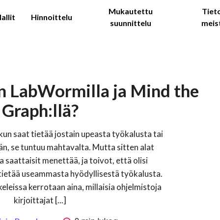
Mukautettu
Tiet
allit
Hinnoittelu
suunnittelu
meis
on LabWormilla ja Mind the
Graph:llä?
kun saat tietää jostain upeasta työkalusta tai
n, se tuntuu mahtavalta. Mutta sitten alat
 saattaisit menettää, ja toivot, että olisi
tietää useammasta hyödyllisestä työkalusta.
kkeleissa kerrotaan aina, millaisia ohjelmistoja
kirjoittajat [...]