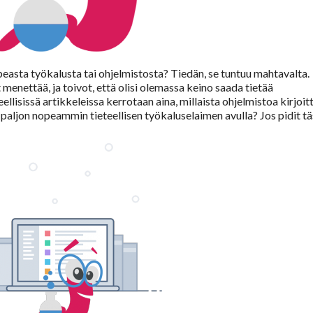
peasta työkalusta tai ohjelmistosta? Tiedän, se tuntuu mahtavalta.
 menettää, ja toivot, että olisi olemassa keino saada tietää
llisissä artikkeleissa kerrotaan aina, millaista ohjelmistoa kirjoit
t paljon nopeammin tieteellisen työkaluselaimen avulla? Jos pidit t