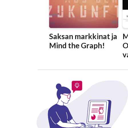
Saksan markkinat ja
M
Mind the Graph!
O
v