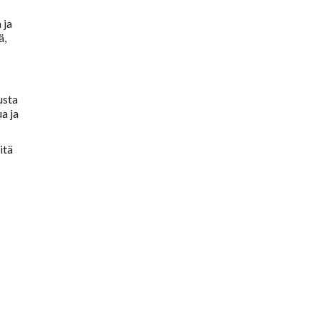
 ja
ä,
usta
a ja
itä