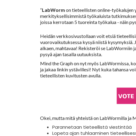
“
LabWorm
on tieteellisten online-työkalujen 
merkityksellisimmistä työkaluista tutkimukses
joissa kerrotaan 5 tuoreinta työkalua - näin pysy
Heidän verkkosivustollaan voit etsiä tieteellis
vuorovaikutuksessa kysyä niistä kysymyksiä. Jos
alkaen, mahtavaa! Rekisteröi se LabWormiin ja 
pysyä ajan tasalla uutuuksista.
Mind the Graph on nyt myös LabWormissa, kosk
ja jakaa linkin ystävillesi! Nyt kuka tahansa 
tieteellisten kuvitusten avulla.
Okei, mutta mitä yhteistä on LabWormilla ja 
Parannetaan tieteellistä viestintää
Lopeta ajan tuhlaaminen tieteellise