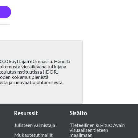
 000 käyttäjää 60 maassa. Hänellä
kokemusta vierailevana tutkijana
koulutusinstituutissa (IDOR,
 vuoden kokemus pienistä
lusta ja innovaatiojohtamisesta.
Resurssit
Sisältö
Julisteen valmistaja
Tieteellinen kuvitus: Avain
visuaalisen tieteen
Mukautetut mallit
maailmaan