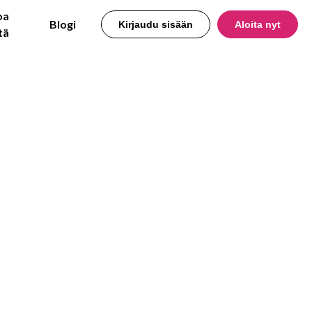
oa
Blogi
Kirjaudu sisään
Aloita nyt
tä