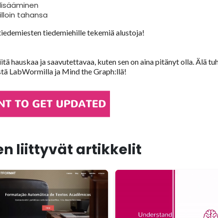
 lisääminen
lloin tahansa
edemiesten tiedemiehille tekemiä alustoja!
itä hauskaa ja saavutettavaa, kuten sen on aina pitänyt olla. Älä tu
istä LabWormilla ja Mind the Graph:llä!
 liittyvät artikkelit