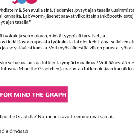
yhdistelmä. Sen avulla sinä, tiedemies, pysyt ajan tasalla uusimmista
i kannalta. LabWorm-jäsenet saavat viikoittain sähköpostiviestej
t ajan tasalla."
iä työkaluja sen mukaan, minkä tyyppisiä tarvitset, ja
 tiedät jostain upeasta työkalusta tai olet kehittänyt sellaisen al
jaa se ystäviesi kanssa. Voit myös äänestää viikon parasta työkalu
a se haluaa auttaa tutkijoita ympäri maailmaa! Voit äänestää me
voi tutustua Mind the Graph:hen ja parantaa tutkimuksiaan kauniiden
Mind the Graph:llä? No, monet tavoitteemme ovat samat:
ssä elämässä