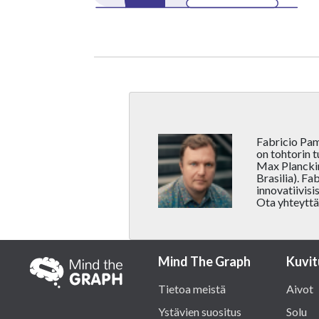
Fabricio Pam
on tohtorin 
Max Planckin 
Brasilia). Fa
innovatiivisi
Ota yhteyttä
Mind The Graph
Kuvit
Tietoa meistä
Aivot
Ystävien suositus
Solu