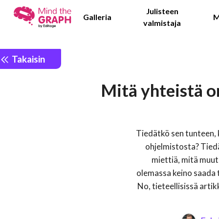
Julisteen
Galleria
M
valmistaja
Takaisin
Mitä yhteistä 
Tiedätkö sen tunteen, 
ohjelmistosta? Tiedä
miettiä, mitä muuta
olemassa keino saada 
No, tieteellisissä arti