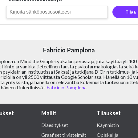
Tilaa
Fabricio Pamplona
plona on Mind the Graph-työkalun perustaja, jota käyttää yli 400
tutkinto ja vankka tieteellinen tausta psykofarmakologiasta sekä 
psykiatrian instituutissa (Saksa) ja tutkijana D'Orin tutkimus- ja 
briciolla on yli 2500 viittausta Google Scholarissa. Hänellä on 10
sta yrityksistä, ja hänellä on relevanttia kokemusta tuotesuunnitte
 häneen LinkedInissä -
Fabricio Pamplona
.
ukset
Mallit
Tilaukset
Diaesitykset
Käynnistin
Graafiset tiivistelmät
Opiskelija