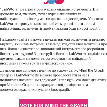
“
LabWorm
це агрегатор наукових онлайн-інструментів. Він
дозволяє вам, вченому, бути в курсі найновіших та
найактуальніших інструментів для ваших досліджень. Учасники
LabWorm отримують щотижневі електронні листи з топ-5
найсвіжіших інструментів, щоб ви завжди були в курсі подій".
На їхньому сайті ви можете шукати наукові інструменти залежно
від типу, який вам потрібен, і взаємодіяти, ставлячи запитання про
них. Якщо ви знаєте про дивовижний інструмент або розробили
його з нуля - чудово! Зареєструйте його на LabWorm і поділіться з
друзями. Також ви можете проголосувати за найкращий
інструмент тижня і бути в курсі всіх новинок.
Думаючи про допомогу вченим по всьому світу, Mind the Graph
тепер і на LabWorm! Ви можете проголосувати за нас і
поділитися посиланням з друзями! Тепер будь-хто може дізнатися
про Mind the Graph та покращити свої дослідження за
допомогою красивих наукових ілюстрацій.