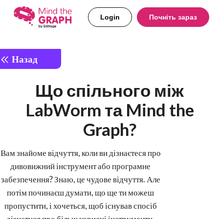
Login
Почніть зараз
Назад
Що спільного між
LabWorm та Mind the
Graph?
Вам знайоме відчуття, коли ви дізнаєтеся про
дивовижний інструмент або програмне
забезпечення? Знаю, це чудове відчуття. Але
потім починаєш думати, що ще ти можеш
пропустити, і хочеться, щоб існував спосіб
дізнатися про більш корисні інструменти.