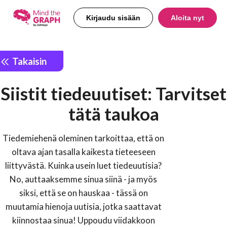
Kirjaudu sisään
Aloita nyt
Takaisin
Siistit tiedeuutiset: Tarvitset
tätä taukoa
Tiedemiehenä oleminen tarkoittaa, että on
oltava ajan tasalla kaikesta tieteeseen
liittyvästä. Kuinka usein luet tiedeuutisia?
No, auttaaksemme sinua siinä - ja myös
siksi, että se on hauskaa - tässä on
muutamia hienoja uutisia, jotka saattavat
kiinnostaa sinua! Uppoudu viidakkoon