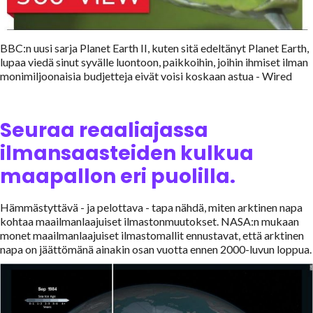
BBC:n uusi sarja Planet Earth II, kuten sitä edeltänyt Planet Earth,
lupaa viedä sinut syvälle luontoon, paikkoihin, joihin ihmiset ilman
monimiljoonaisia budjetteja eivät voisi koskaan astua - Wired
Seuraa reaaliajassa
ilmansaasteiden kulkua
maapallon eri puolilla.
Hämmästyttävä - ja pelottava - tapa nähdä, miten arktinen napa
kohtaa maailmanlaajuiset ilmastonmuutokset. NASA:n mukaan
monet maailmanlaajuiset ilmastomallit ennustavat, että arktinen
napa on jäättömänä ainakin osan vuotta ennen 2000-luvun loppua.