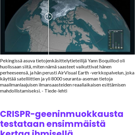
Pekingissä asuva tietojenkäsittelytieteilijä Yann Boquillod oli
huolissaan siitä, miten nämä saasteet vaikuttivat hänen
perheeseensä, ja hän perusti AirVisual Earth -verkkopalvelun, joka
käyttää satelliittien ja yli 8000 seuranta-aseman tietoja
maailmanlaajuisen ilmansaasteiden reaaliaikaisen esittämisen
mahdollistamiseksi. - Tiede-lehti
CRISPR-geeninmuokkausta
testataan ensimmäistä
kertaa ihmisellä.