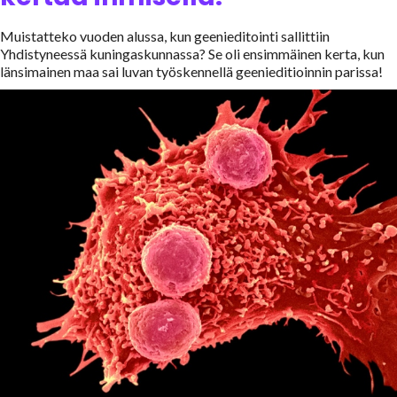
Muistatteko vuoden alussa, kun geenieditointi sallittiin
Yhdistyneessä kuningaskunnassa? Se oli ensimmäinen kerta, kun
länsimainen maa sai luvan työskennellä geenieditioinnin parissa!