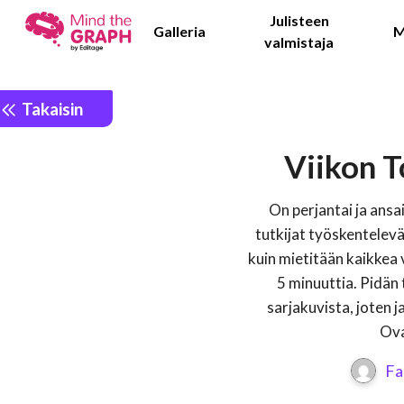
Julisteen
Galleria
M
valmistaja
Takaisin
Viikon T
On perjantai ja ans
tutkijat työskentelevä
kuin mietitään kaikkea 
5 minuuttia. Pidän 
sarjakuvista, joten ja
Ova
Fa