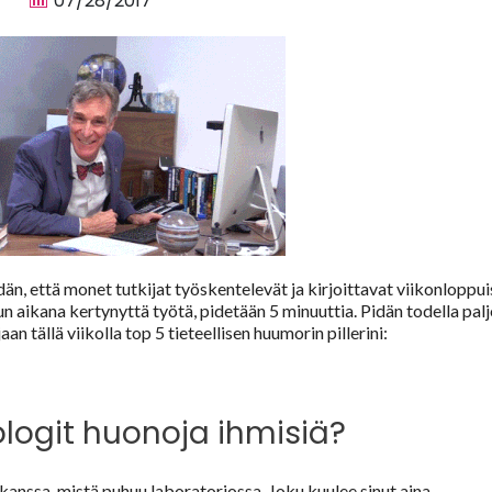
07/28/2017
n, että monet tutkijat työskentelevät ja kirjoittavat viikonloppuis
n aikana kertynyttä työtä, pidetään 5 minuuttia.
Pidän todella pal
aan tällä viikolla top 5 tieteellisen huumorin pillerini:
logit huonoja ihmisiä?
kanssa, mistä puhuu laboratoriossa. Joku kuulee sinut aina.