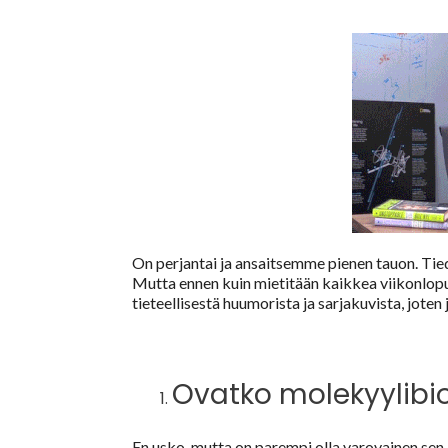
On perjantai ja ansaitsemme pienen tauon. Tiedä
Mutta ennen kuin mietitään kaikkea viikonlopu
tieteellisestä huumorista ja sarjakuvista, joten j
Ovatko molekyylibio
En usko, mutta on parempi olla varovainen sen 