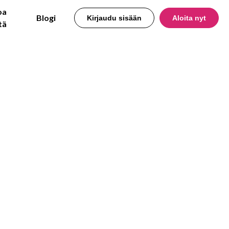
oa
Blogi
Kirjaudu sisään
Aloita nyt
tä