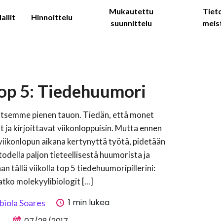
Mukautettu
Tiet
allit
Hinnoittelu
suunnittelu
meis
op 5: Tiedehuumori
aitsemme pienen tauon. Tiedän, että monet
t ja kirjoittavat viikonloppuisin. Mutta ennen
viikonlopun aikana kertynyttä työtä, pidetään
todella paljon tieteellisestä huumorista ja
an tällä viikolla top 5 tiedehuumoripillerini:
tko molekyylibiologit [...]
1 min lukea
biola Soares