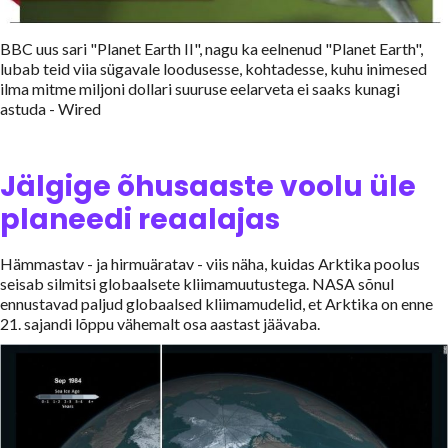
BBC uus sari "Planet Earth II", nagu ka eelnenud "Planet Earth",
lubab teid viia sügavale loodusesse, kohtadesse, kuhu inimesed
ilma mitme miljoni dollari suuruse eelarveta ei saaks kunagi
astuda - Wired
Jälgige õhusaaste voolu üle
planeedi reaalajas
Hämmastav - ja hirmuäratav - viis näha, kuidas Arktika poolus
seisab silmitsi globaalsete kliimamuutustega. NASA sõnul
ennustavad paljud globaalsed kliimamudelid, et Arktika on enne
21. sajandi lõppu vähemalt osa aastast jäävaba.