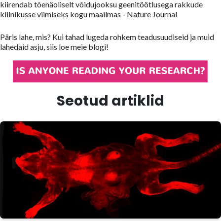
kiirendab tõenäoliselt võidujooksu geenitöötlusega rakkude
kliinikusse viimiseks kogu maailmas - Nature Journal
Päris lahe, mis? Kui tahad lugeda rohkem teadusuudiseid ja muid
lahedaid asju, siis loe meie blogi!
Seotud artiklid