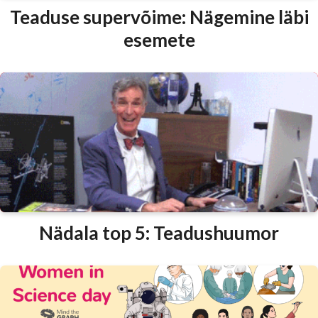
Teaduse supervõime: Nägemine läbi
esemete
Nädala top 5: Teadushuumor