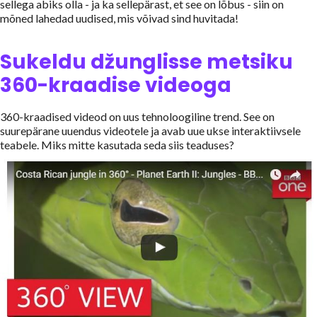
sellega abiks olla - ja ka sellepärast, et see on lõbus - siin on
mõned lahedad uudised, mis võivad sind huvitada!
Sukeldu džunglisse metsiku
360-kraadise videoga
360-kraadised videod on uus tehnoloogiline trend. See on
suurepärane uuendus videotele ja avab uue ukse interaktiivsele
teabele. Miks mitte kasutada seda siis teaduses?