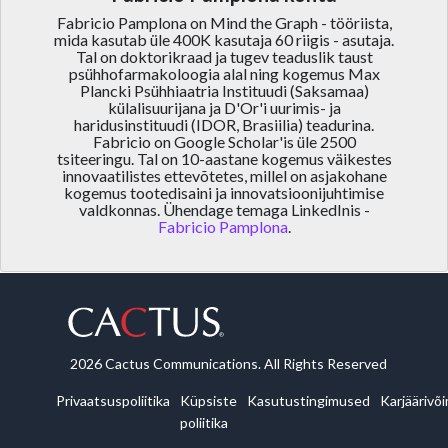
Fabricio Pamplona on Mind the Graph - tööriista,
mida kasutab üle 400K kasutaja 60 riigis - asutaja.
Tal on doktorikraad ja tugev teaduslik taust
psühhofarmakoloogia alal ning kogemus Max
Plancki Psühhiaatria Instituudi (Saksamaa)
külalisuurijana ja D'Or'i uurimis- ja
haridusinstituudi (IDOR, Brasiilia) teadurina.
Fabricio on Google Scholar'is üle 2500
tsiteeringu. Tal on 10-aastane kogemus väikestes
innovaatilistes ettevõtetes, millel on asjakohane
kogemus tootedisaini ja innovatsioonijuhtimise
valdkonnas. Ühendage temaga LinkedInis -
Fabricio Pamplona
.
2026 Cactus Communications. All Rights Reserved
Privaatsuspoliitika
Küpsiste
Kasutustingimused
Karjäärivõ
poliitika