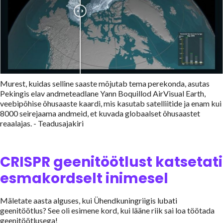
Murest, kuidas selline saaste mõjutab tema perekonda, asutas
Pekingis elav andmeteadlane Yann Boquillod AirVisual Earth,
veebipõhise õhusaaste kaardi, mis kasutab satelliitide ja enam kui
8000 seirejaama andmeid, et kuvada globaalset õhusaastet
reaalajas. - Teadusajakiri
CRISPR geenitöötlust katsetati
esmakordselt inimesel
Mäletate aasta alguses, kui Ühendkuningriigis lubati
geenitöötlus? See oli esimene kord, kui lääne riik sai loa töötada
geenitöötlusega!