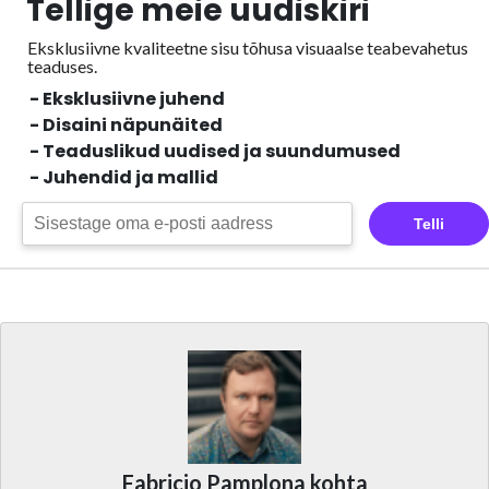
Tellige meie uudiskiri
Eksklusiivne kvaliteetne sisu tõhusa visuaalse
teabevahetus
teaduses.
- Eksklusiivne juhend
- Disaini näpunäited
- Teaduslikud uudised ja suundumused
- Juhendid ja mallid
Telli
Fabricio Pamplona kohta