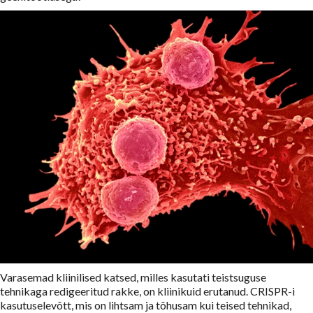
Varasemad kliinilised katsed, milles kasutati teistsuguse
tehnikaga redigeeritud rakke, on kliinikuid erutanud. CRISPR-i
kasutuselevõtt, mis on lihtsam ja tõhusam kui teised tehnikad,