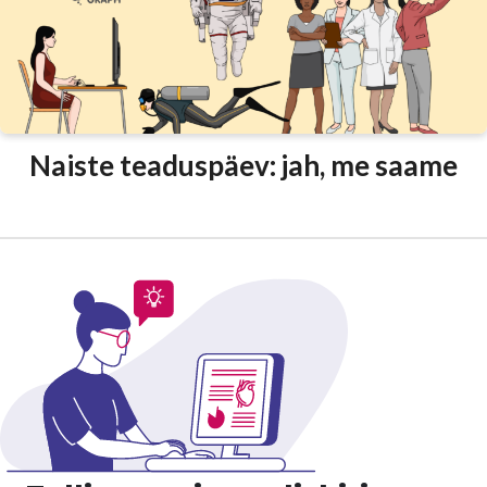
Naiste teaduspäev: jah, me saame