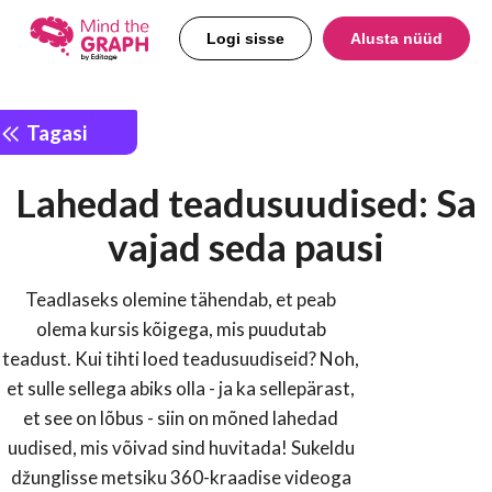
Logi sisse
Alusta nüüd
Tagasi
Lahedad teadusuudised: Sa
vajad seda pausi
Teadlaseks olemine tähendab, et peab
olema kursis kõigega, mis puudutab
teadust. Kui tihti loed teadusuudiseid? Noh,
et sulle sellega abiks olla - ja ka sellepärast,
et see on lõbus - siin on mõned lahedad
uudised, mis võivad sind huvitada! Sukeldu
džunglisse metsiku 360-kraadise videoga