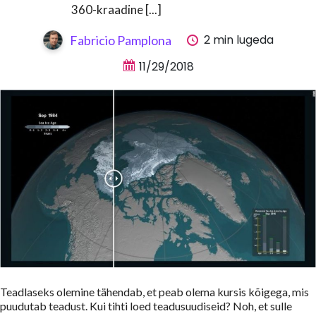
360-kraadine [...]
2 min lugeda
Fabricio Pamplona
11/29/2018
Teadlaseks olemine tähendab, et peab olema kursis kõigega, mis
puudutab teadust. Kui tihti loed teadusuudiseid? Noh, et sulle