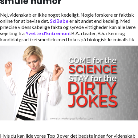
smule humor
Nej, videnskab er ikke noget kedeligt. Nogle forskere er faktisk
online for at bevise det.
SciBabe
er alt andet end kedelig. Med
præcise videnskabelige fakta og syrede vittigheder kan alle lære
seje ting fra
Yvette d'Entremont
B.A. i teater, B.S. i kemi og
kandidatgrad i retsmedicin med fokus på biologisk kriminalistik.
Hvis du kan lide vores Top 3 over det bedste inden for videnskab