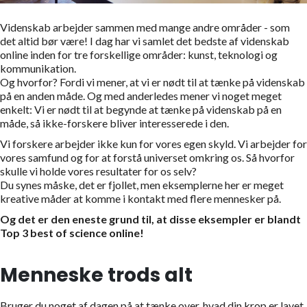
Videnskab arbejder sammen med mange andre områder - som
det altid bør være! I dag har vi samlet det bedste af videnskab
online inden for tre forskellige områder: kunst, teknologi og
kommunikation.
Og hvorfor? Fordi vi mener, at vi er nødt til at tænke på videnskab
på en anden måde. Og med anderledes mener vi noget meget
enkelt: Vi er nødt til at begynde at tænke på videnskab på en
måde, så ikke-forskere bliver interesserede i den.
Vi forskere arbejder ikke kun for vores egen skyld. Vi arbejder for
vores samfund og for at forstå universet omkring os. Så hvorfor
skulle vi holde vores resultater for os selv?
Du synes måske, det er fjollet, men eksemplerne her er meget
kreative måder at komme i kontakt med flere mennesker på.
Og det er den eneste grund til, at disse eksempler er blandt
Top 3 best of science online!
Menneske trods alt
Bruger du noget af dagen på at tænke over, hvad din krop er lavet