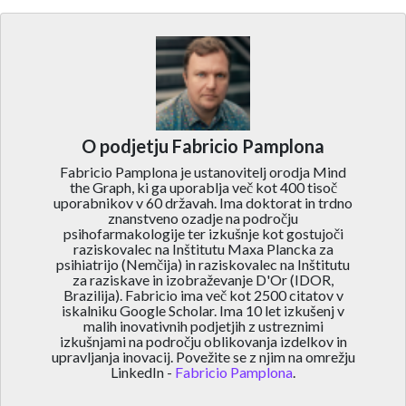
O podjetju Fabricio Pamplona
Fabricio Pamplona je ustanovitelj orodja Mind
the Graph, ki ga uporablja več kot 400 tisoč
uporabnikov v 60 državah. Ima doktorat in trdno
znanstveno ozadje na področju
psihofarmakologije ter izkušnje kot gostujoči
raziskovalec na Inštitutu Maxa Plancka za
psihiatrijo (Nemčija) in raziskovalec na Inštitutu
za raziskave in izobraževanje D'Or (IDOR,
Brazilija). Fabricio ima več kot 2500 citatov v
iskalniku Google Scholar. Ima 10 let izkušenj v
malih inovativnih podjetjih z ustreznimi
izkušnjami na področju oblikovanja izdelkov in
upravljanja inovacij. Povežite se z njim na omrežju
LinkedIn -
Fabricio Pamplona
.