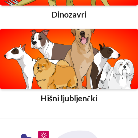
Dinozavri
Hišni ljubljenčki