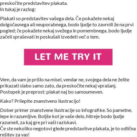
preskočite predstavitev plakata.
In tukaj je razlog:
Plakati so predstavitev vašega dela. Če pokažete nekaj
dolgočasnega ali neuporabnega, bodo ljudje to zavrnili že na prvi
pogled; če pokažete nekaj svežega in pomembnega, bodo ljudje
začeli spraševati in poskušali izvedeti več o tem.
Vem, da vam je prišlo na misel, vendar ne, svojega dela ne želite
prikazati slabo samo zato, da preskočite nekaj vprašanj.
Postopek je preprost: plakat naj bo samoumeven.
Kako? Prilepite znanstveno ilustracijo!
Dober primer znanstvene ilustracije so infografike. So pametne,
lepe in razumljive. Boljše kot je vaše delo, hitreje bodo ljudje
razumeli, za kaj gre pri vaši raziskavi.
Če ste nekoliko negotovi glede predstavitve plakata, je to odlična
rešitev za vas!