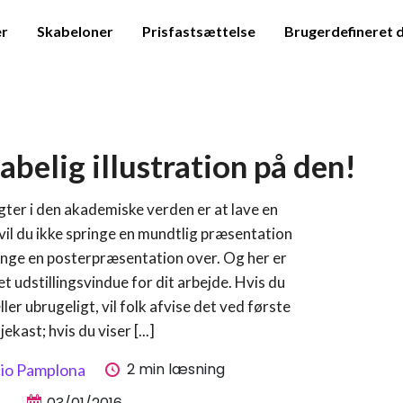
er
Skabeloner
Prisfastsættelse
Brugerdefineret 
belig illustration på den!
ygter i den akademiske verden er at lave en
il du ikke springe en mundtlig præsentation
inge en posterpræsentation over. Og her er
t udstillingsvindue for dit arbejde. Hvis du
ller ubrugeligt, vil folk afvise det ved første
jekast; hvis du viser [...]
2 min læsning
cio Pamplona