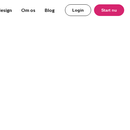
design
Om os
Blog
Login
Start nu