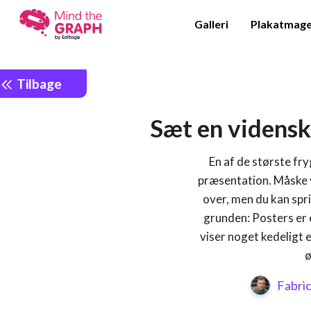
Galleri
Plakatmag
Tilbage
Sæt en videnska
En af de største fr
præsentation. Måske v
over, men du kan spr
grunden: Posters er e
viser noget kedeligt e
ø
Fabri