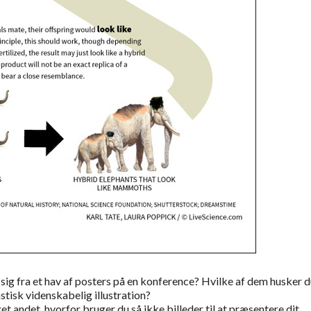
ig fra et hav af posters på en konference? Hvilke af dem husker 
tisk videnskabelig illustration?
et andet, hvorfor bruger du så ikke billeder til at præsentere dit