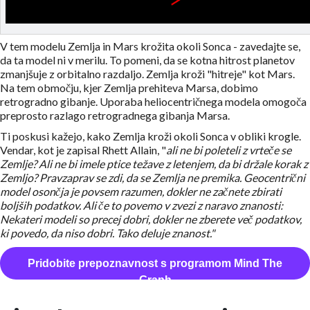
V tem modelu Zemlja in Mars krožita okoli Sonca - zavedajte se,
da ta model ni v merilu. To pomeni, da se kotna hitrost planetov
zmanjšuje z orbitalno razdaljo. Zemlja kroži "hitreje" kot Mars.
Na tem območju, kjer Zemlja prehiteva Marsa, dobimo
retrogradno gibanje. Uporaba heliocentričnega modela omogoča
preprosto razlago retrogradnega gibanja Marsa.
Ti poskusi kažejo, kako Zemlja kroži okoli Sonca v obliki krogle.
Vendar, kot je zapisal Rhett Allain, "
ali ne bi poleteli z vrteče se
Zemlje? Ali ne bi imele ptice težave z letenjem, da bi držale korak z
Zemljo? Pravzaprav se zdi, da se Zemlja ne premika. Geocentrični
model osončja je povsem razumen, dokler ne začnete zbirati
boljših podatkov. Ali če to povemo v zvezi z naravo znanosti:
Nekateri modeli so precej dobri, dokler ne zberete več podatkov,
ki povedo, da niso dobri. Tako deluje znanost."
Pridobite prepoznavnost s programom Mind The
Graph