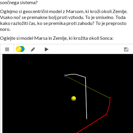
sončnega sistema?
Oglejmo si geocentrični model z Marsom, ki kroži okoli Zemlje.
Vsako noč se premakne bolj proti vzhodu. To je smiselno. Toda
kako razložiti čas, ko se premika proti zahodu? To je preprosto
noro.
Oglejte si model Marsa in Zemlje, ki krožita okoli Sonca: