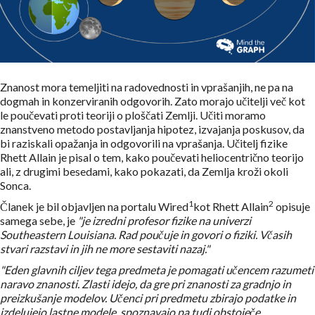
Znanost mora temeljiti na radovednosti in vprašanjih, ne pa na
dogmah in konzerviranih odgovorih. Zato morajo učitelji več kot
le poučevati proti teoriji o ploščati Zemlji. Učiti moramo
znanstveno metodo postavljanja hipotez, izvajanja poskusov, da
bi raziskali opažanja in odgovorili na vprašanja. Učitelj fizike
Rhett Allain je pisal o tem, kako poučevati heliocentrično teorijo
ali, z drugimi besedami, kako pokazati, da Zemlja kroži okoli
Sonca.
1
2
Članek je bil objavljen na portalu Wired
kot Rhett Allain
opisuje
samega sebe, je
"je izredni profesor fizike na univerzi
Southeastern Louisiana. Rad poučuje in govori o fiziki. Včasih
stvari razstavi in jih ne more sestaviti nazaj."
"Eden glavnih ciljev tega predmeta je pomagati učencem razumeti
naravo znanosti. Zlasti idejo, da gre pri znanosti za gradnjo in
preizkušanje modelov.
Učenci pri predmetu zbirajo podatke in
izdelujejo lastne modele, spoznavajo pa tudi obstoječe