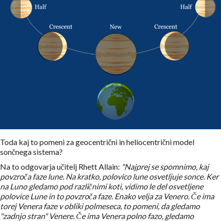
Toda kaj to pomeni za geocentrični in heliocentrični model
sončnega sistema?
Na to odgovarja učitelj Rhett Allain:
"Najprej se spomnimo, kaj
povzroča faze lune. Na kratko, polovico lune osvetljuje sonce. Ker
na Luno gledamo pod različnimi koti, vidimo le del osvetljene
polovice Lune in to povzroča faze. Enako velja za Venero. Če ima
torej Venera faze v obliki polmeseca, to pomeni, da gledamo
"zadnjo stran" Venere. Če ima Venera polno fazo, gledamo