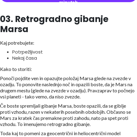
minutah
03. Retrogradno gibanje
Marsa
Kaj potrebujete:
Potrpežljivost
Nekaj časa
Kako to storiti:
Ponoči pojdite ven in opazujte položaj Marsa glede na zvezde v
ozadju. To ponovite naslednjo noč in opazili boste, da je Mars na
drugem mestu (glede na zvezde v ozadju). Pravzaprav to počnejo
vsi planeti - tako vemo, da niso zvezde.
Če boste spremljali gibanje Marsa, boste opazili, da se giblje
proti vzhodu, razen v nekaterih posebnih obdobjih. Občasno se
Mars za kratek čas premakne proti zahodu, nato pa spet proti
vzhodu. To imenujemo retrogradno gibanje.
Toda kaj to pomeni za geocentrični in heliocentrični model