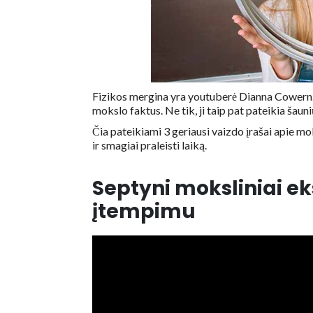
Fizikos mergina yra youtuberė Dianna Cowern. J
mokslo faktus. Ne tik, ji taip pat pateikia šauni
Čia pateikiami 3 geriausi vaizdo įrašai apie mok
ir smagiai praleisti laiką.
Septyni moksliniai e
įtempimu