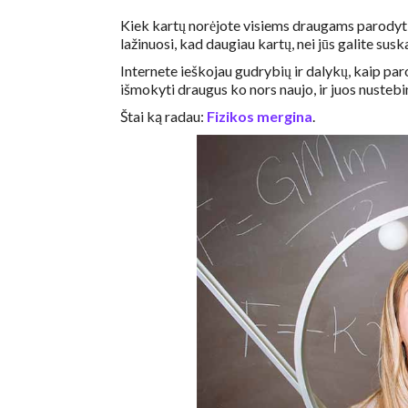
Kiek kartų norėjote visiems draugams parodyti
lažinuosi, kad daugiau kartų, nei jūs galite suska
Internete ieškojau gudrybių ir dalykų, kaip paro
išmokyti draugus ko nors naujo, ir juos nustebin
Štai ką radau:
Fizikos mergina
.