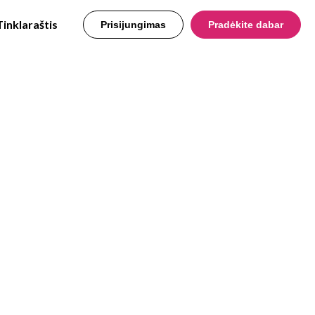
Tinklaraštis
Prisijungimas
Pradėkite dabar