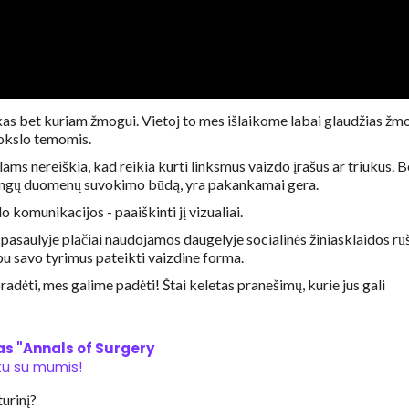
as bet kuriam žmogui. Vietoj to mes išlaikome labai glaudžias žm
okslo temomis.
s nereiškia, kad reikia kurti linksmus vaizdo įrašus ar triukus. B
ėtingų duomenų suvokimo būdą, yra pakankamai gera.
 komunikacijos - paaiškinti jį vizualiai.
asaulyje plačiai naudojamos daugelyje socialinės žiniasklaidos rūš
bu savo tyrimus pateikti vaizdine forma.
pradėti, mes galime padėti! Štai keletas pranešimų, kurie jus gali
as "Annals of Surgery
u su mumis!
urinį?