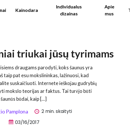
Individualus
Apie
nai
Kainodara
dizainas
mus
iai triukai jūsų tyrimams
visiems draugams parodyti, koks šaunus yra
 taip pat esu mokslininkas, lažinuosi, kad
alite suskaičiuoti. Internete ieškojau gudrybių
yti mokslo teorijas ar faktus. Tai turėjo būti
šaunūs būdai, kaip [...]
2 min. skaityti
cio Pamplona
03/16/2017