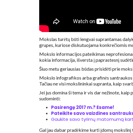
Mokslas turėtų būti lengvai suprantamas dalyk
grupes, kuriose diskutuojama konkrečiomis m
Mokslo informacijos pateikimas neprofesionalam
kokia informacija, išversta į paprastesnį sud
Šiuo metu geriausias būdas prisidėti prie mokslo
Mokslo infografikos arba grafinės santraukos p
Tačiau ne visi mokslininkai supranta, kaip svar
Jei jus domina ši tema ir vis dar nežinote, kaip 
sudominti:
Pasirengę 2017 m.? Esame!
Pateikite savo vaizdines santrauk
Gaukite savo tyrimų matomumą kart
Gal jau dabar pradėkime kurti įdomų mokslinį t