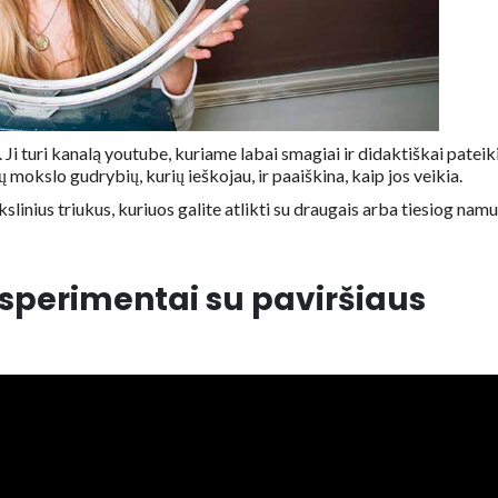
i turi kanalą youtube, kuriame labai smagiai ir didaktiškai pateik
ų mokslo gudrybių, kurių ieškojau, ir paaiškina, kaip jos veikia.
slinius triukus, kuriuos galite atlikti su draugais arba tiesiog nam
ksperimentai su paviršiaus