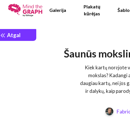
Plakatų
Galerija
Šablo
kūrėjas
Atgal
Šaunūs mokslin
Kiek kartų norėjote 
mokslas? Kadangi aš
daugiau kartų, nei jūs g
ir dalykų, kaip parod
Fabri