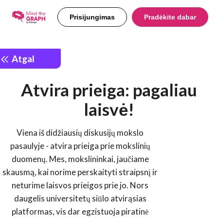
Prisijungimas
Pradėkite dabar
Atgal
Atvira prieiga: pagaliau
laisvė!
Viena iš didžiausių diskusijų mokslo
pasaulyje - atvira prieiga prie mokslinių
duomenų. Mes, mokslininkai, jaučiame
skausmą, kai norime perskaityti straipsnį ir
neturime laisvos prieigos prie jo. Nors
daugelis universitetų siūlo atvirąsias
platformas, vis dar egzistuoja piratinė