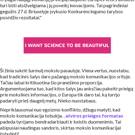
turi būti atsižvelgiama į jų poveikį inovacijoms. Tai pagrindiniai
gegužės 27 d. Briuselyje įvykusio Konkurencingumo tarybos
posėdžio rezultatai."
Ši žinia sukėlė šurmulį mokslo pasaulyje. Viena vertus, nuostabu,
kad tradicinės šalys daro pažangą mokslo komunikacijos srityje.
Tačiau labai kritikuotina šio pranešimo proporcija.
Argumentuojama tuo, kad kitos šalys jau anksčiau pakeitė prieigą
prie mokslinės informacijos, o Europa tik daro tai, ką turėjo
padaryti prieš daugelį metų. Nieko nuostabaus.
Nepriklausomai nuo egoizmo konflikto, džiugu matyti, kad
mokslo komunikacija tobulėja. .
atviros prieigos formatas
padeda tyrėjams bendradarbiauti ir keistis duomenimis. Tai
abipusiai naudingas sandoris, skirtas mokslo komunikacijai
tobulinti!