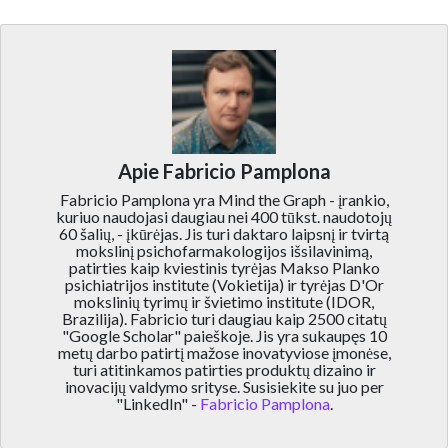
Apie Fabricio Pamplona
Fabricio Pamplona yra Mind the Graph - įrankio,
kuriuo naudojasi daugiau nei 400 tūkst. naudotojų
60 šalių, - įkūrėjas. Jis turi daktaro laipsnį ir tvirtą
mokslinį psichofarmakologijos išsilavinimą,
patirties kaip kviestinis tyrėjas Makso Planko
psichiatrijos institute (Vokietija) ir tyrėjas D'Or
mokslinių tyrimų ir švietimo institute (IDOR,
Brazilija). Fabricio turi daugiau kaip 2500 citatų
"Google Scholar" paieškoje. Jis yra sukaupęs 10
metų darbo patirtį mažose inovatyviose įmonėse,
turi atitinkamos patirties produktų dizaino ir
inovacijų valdymo srityse. Susisiekite su juo per
"LinkedIn" -
Fabricio Pamplona
.