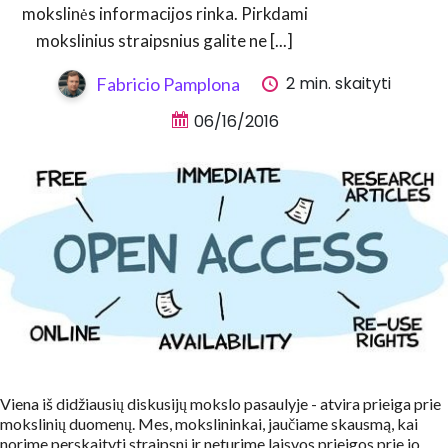
mokslinės informacijos rinka. Pirkdami
mokslinius straipsnius galite ne [...]
2 min. skaityti
Fabricio Pamplona
06/16/2016
Viena iš didžiausių diskusijų mokslo pasaulyje - atvira prieiga prie
mokslinių duomenų. Mes, mokslininkai, jaučiame skausmą, kai
norime perskaityti straipsnį ir neturime laisvos prieigos prie jo.