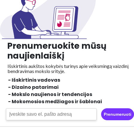
Prenumeruokite mūsų
naujienlaiškį
Išskirtinis aukštos kokybės turinys apie veiksmingą vaizdinį
bendravimas mokslo srityje.
- Išskirtinis vadovas
- Dizaino patarimai
- Mokslo naujienos ir tendencijos
- Mokomosios medžiagos ir šablonai
Prenumeruoti