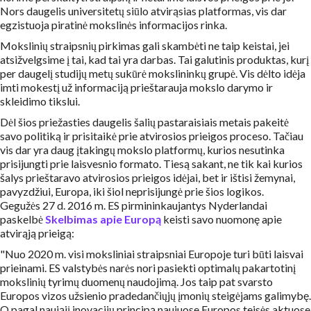
Nors daugelis universitetų siūlo atvirąsias platformas, vis dar
egzistuoja piratinė mokslinės informacijos rinka.
Mokslinių straipsnių pirkimas gali skambėti ne taip keistai, jei
atsižvelgsime į tai, kad tai yra darbas. Tai galutinis produktas, kurį
per daugelį studijų metų sukūrė mokslininkų grupė. Vis dėlto idėja
imti mokestį už informaciją prieštarauja mokslo darymo ir
skleidimo tikslui.
Dėl šios priežasties daugelis šalių pastaraisiais metais pakeitė
savo politiką ir prisitaikė prie atvirosios prieigos proceso. Tačiau
vis dar yra daug įtakingų mokslo platformų, kurios nesutinka
prisijungti prie laisvesnio formato. Tiesą sakant, ne tik kai kurios
šalys prieštaravo atvirosios prieigos idėjai, bet ir ištisi žemynai,
pavyzdžiui, Europa, iki šiol neprisijungė prie šios logikos.
Gegužės 27 d. 2016 m. ES pirmininkaujantys Nyderlandai
paskelbė
Skelbimas apie Europą
keisti savo nuomonę apie
atvirąją prieigą:
"Nuo 2020 m. visi moksliniai straipsniai Europoje turi būti laisvai
prieinami. ES valstybės narės nori pasiekti optimalų pakartotinį
mokslinių tyrimų duomenų naudojimą. Jos taip pat svarsto
Europos vizos užsienio pradedančiųjų įmonių steigėjams galimybę.
O pagal naująjį inovacijų principą naujuose Europos teisės aktuose