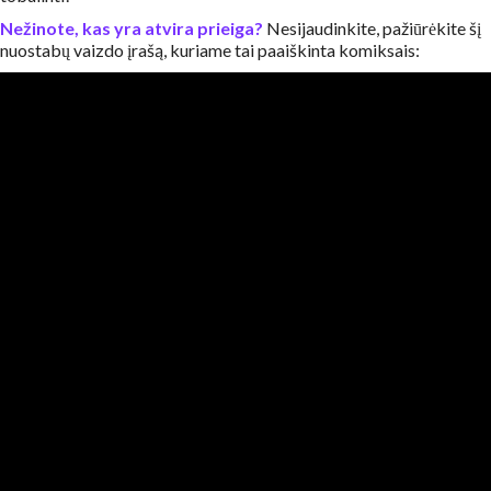
Nežinote, kas yra atvira prieiga?
Nesijaudinkite, pažiūrėkite šį
nuostabų vaizdo įrašą, kuriame tai paaiškinta komiksais: