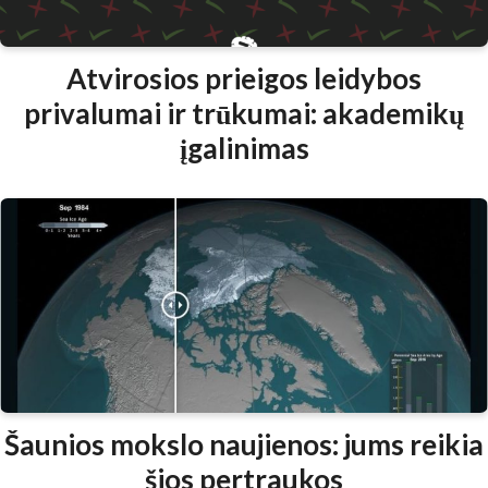
Atvirosios prieigos leidybos
privalumai ir trūkumai: akademikų
įgalinimas
Šaunios mokslo naujienos: jums reikia
šios pertraukos