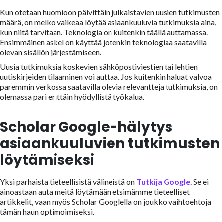
Kun otetaan huomioon päivittäin julkaistavien uusien tutkimusten
määrä, on melko vaikeaa löytää asiaankuuluvia tutkimuksia aina,
kun niitä tarvitaan. Teknologia on kuitenkin täällä auttamassa.
Ensimmäinen askel on käyttää jotenkin teknologiaa saatavilla
olevan sisällön järjestämiseen.
Uusia tutkimuksia koskevien sähköpostiviestien tai lehtien
uutiskirjeiden tilaaminen voi auttaa. Jos kuitenkin haluat valvoa
paremmin verkossa saatavilla olevia relevantteja tutkimuksia, on
olemassa pari erittäin hyödyllistä työkalua.
Scholar Google-hälytys
asiaankuuluvien tutkimusten
löytämiseksi
Yksi parhaista tieteellisistä välineistä on
Tutkija Google
. Se ei
ainoastaan auta meitä löytämään etsimämme tieteelliset
artikkelit, vaan myös Scholar Googlella on joukko vaihtoehtoja
tämän haun optimoimiseksi.