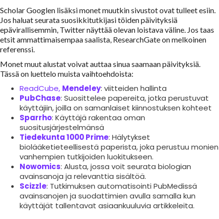
Scholar Googlen lisäksi monet muutkin sivustot ovat tulleet esiin.
Jos haluat seurata suosikkitutkijasi töiden päivityksiä
epävirallisemmin, Twitter näyttää olevan loistava väline. Jos taas
etsit ammattimaisempaa saalista, ResearchGate on melkoinen
referenssi.
Monet muut alustat voivat auttaa sinua saamaan päivityksiä.
Tässä on luettelo muista vaihtoehdoista:
ReadCube,
Mendeley
: viitteiden hallinta
PubChase
: Suosittelee papereita, jotka perustuvat
käyttäjiin, joilla on samanlaiset kiinnostuksen kohteet
Sparrho
: Käyttäjä rakentaa oman
suositusjärjestelmänsä
Tiedekunta 1000 Prime
: Hälytykset
biolääketieteellisestä paperista, joka perustuu monien
vanhempien tutkijoiden luokitukseen.
Nowomics
: Alusta, jossa voit seurata biologian
avainsanoja ja relevanttia sisältöä.
Scizzle
: Tutkimuksen automatisointi PubMedissä
avainsanojen ja suodattimien avulla samalla kun
käyttäjät tallentavat asiaankuuluvia artikkeleita.