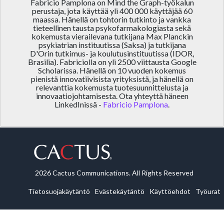
Fabricio Pamplona on Mind the Graph-työkalun
perustaja, jota käyttää yli 400 000 käyttäjää 60
maassa. Hänellä on tohtorin tutkinto ja vankka
tieteellinen tausta psykofarmakologiasta sekä
kokemusta vierailevana tutkijana Max Planckin
psykiatrian instituutissa (Saksa) ja tutkijana
D'Orin tutkimus- ja koulutusinstituutissa (IDOR,
Brasilia). Fabriciolla on yli 2500 viittausta Google
Scholarissa. Hänellä on 10 vuoden kokemus
pienistä innovatiivisista yrityksistä, ja hänellä on
relevanttia kokemusta tuotesuunnittelusta ja
innovaatiojohtamisesta. Ota yhteyttä häneen
LinkedInissä -
Fabricio Pamplona
.
2026 Cactus Communications. All Rights Reserved
Tietosuojakäytäntö
Evästekäytäntö
Käyttöehdot
Työurat