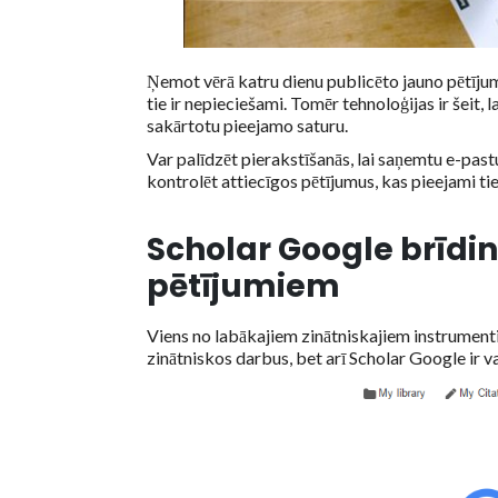
Ņemot vērā katru dienu publicēto jauno pētījum
tie ir nepieciešami. Tomēr tehnoloģijas ir šeit, l
sakārtotu pieejamo saturu.
Var palīdzēt pierakstīšanās, lai saņemtu e-past
kontrolēt attiecīgos pētījumus, kas pieejami tiešs
Scholar Google brīdi
pētījumiem
Viens no labākajiem zinātniskajiem instrument
zinātniskos darbus, bet arī Scholar Google ir v