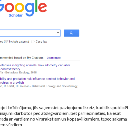
jot brīdinājumu, jūs saņemsiet paziņojumu ikreiz, kad tiks publicēt
īdinājumi darbotos pēc atslēgvārdiem, bet pārliecinieties, ka esat
strādā ar vārdiem no virsrakstiem un kopsavilkumiem, tāpēc sākumā 
iem vārdiem.