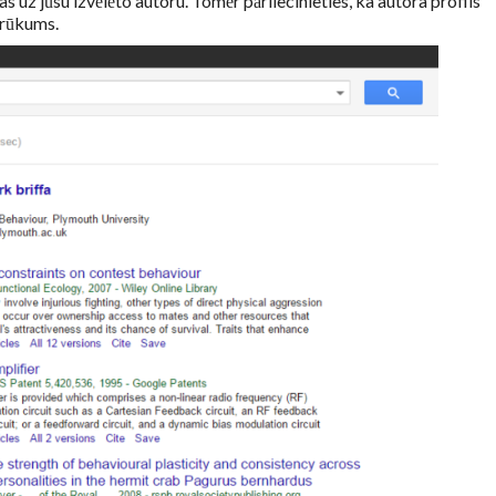
s uz jūsu izvēlēto autoru. Tomēr pārliecinieties, ka autora profils
 trūkums.