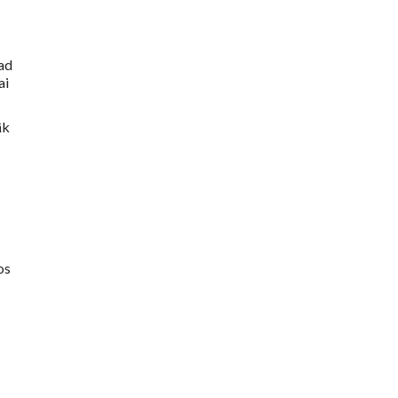
kad
ai
āk
os