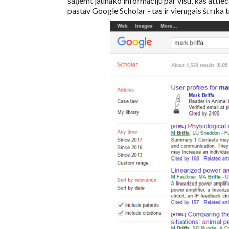
saņemt jaunāko informāciju par visu, kas attieca
pastāv Google Scholar - tas ir vienīgais šī rīka