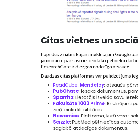
Citas vietnes un sociā
Papildus zinātniskajam meklētājam Google parād
jaunumiem par savu iecienītāko pētnieku darbu, T
ResearchGate ir diezgan noderīga atsauce.
Daudzas citas platformas var palīdzēt jums iegūt
ReadCube,
Mendeley
: atsauču pārv
PubChase
: iesaka dokumentus, pama
Sparrho
: Lietotājs izveido savu iet
Fakultāte 1000 Prime
: Brīdinājumi 
zinātnieku klasifikāciju
Nowomics
: Platforma, kurā varat s
Scizzle
: PubMed pētniecības automati
saglabā attiecīgos dokumentus.