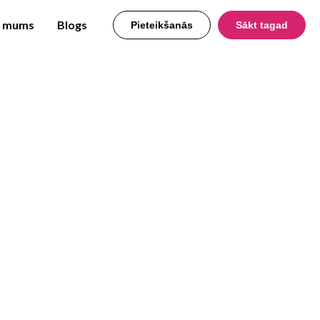
r mums
Blogs
Pieteikšanās
Sākt tagad