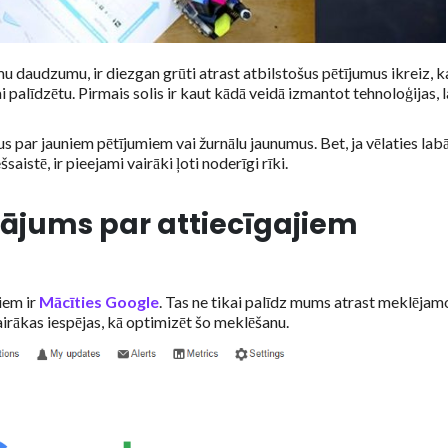
u daudzumu, ir diezgan grūti atrast atbilstošus pētījumus ikreiz, 
ai palīdzētu. Pirmais solis ir kaut kādā veidā izmantot tehnoloģijas, l
us par jauniem pētījumiem vai žurnālu jaunumus. Bet, ja vēlaties lab
aistē, ir pieejami vairāki ļoti noderīgi rīki.
nājums par attiecīgajiem
iem ir
Mācīties Google
. Tas ne tikai palīdz mums atrast meklējam
airākas iespējas, kā optimizēt šo meklēšanu.