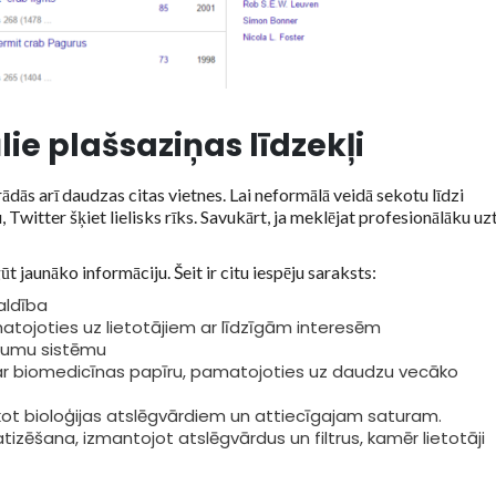
lie plašsaziņas līdzekļi
ās arī daudzas citas vietnes. Lai neformālā veidā sekotu līdzi
witter šķiet lielisks rīks. Savukārt, ja meklējat profesionālāku uzt
 jaunāko informāciju. Šeit ir citu iespēju saraksts:
aldība
tojoties uz lietotājiem ar līdzīgām interesēm
eikumu sistēmu
par biomedicīnas papīru, pamatojoties uz daudzu vecāko
ekot bioloģijas atslēgvārdiem un attiecīgajam saturam.
zēšana, izmantojot atslēgvārdus un filtrus, kamēr lietotāji