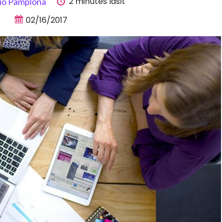
2 minūtes lasīt
io Pamplona
02/16/2017