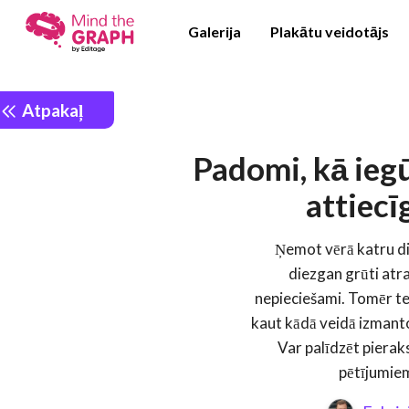
Galerija
Plakātu veidotājs
Atpakaļ
Padomi, kā ieg
attiec
Ņemot vērā katru di
diezgan grūti atra
nepieciešami. Tomēr tehn
kaut kādā veidā izmanto
Var palīdzēt pierak
pētījumiem 