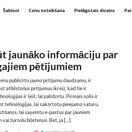
Šabloni
Cenu noteikšana
Pielāgotais dizains
Pa
ūt jaunāko informāciju par
īgajiem pētījumiem
enu publicēto jauno pētījumu daudzumu, ir
st atbilstošus pētījumus ikreiz, kad tie ir
oloģijas ir šeit, lai palīdzētu. Pirmais solis ir
t tehnoloģijas, lai sakārtotu pieejamo saturu.
stīšanās, lai saņemtu e-pastus par jauniem
vai žurnālu biļetenus. Bet, ja [...]