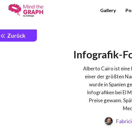
Gallery
Po
Zurück
Infografik-F
Alberto Cairo ist eine
einer der größten Na
wurde in Spanien ge
Infografiken bei El
Preise gewann. Spät
Medi
Fabric