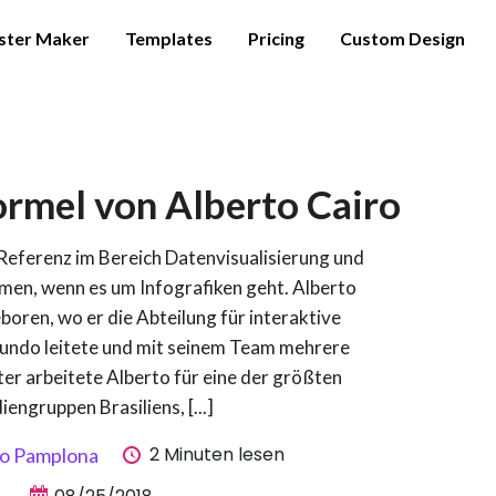
ster Maker
Templates
Pricing
Custom Design
ormel von Alberto Cairo
 Referenz im Bereich Datenvisualisierung und
men, wenn es um Infografiken geht. Alberto
boren, wo er die Abteilung für interaktive
 Mundo leitete und mit seinem Team mehrere
er arbeitete Alberto für eine der größten
engruppen Brasiliens, [...]
2 Minuten lesen
io Pamplona