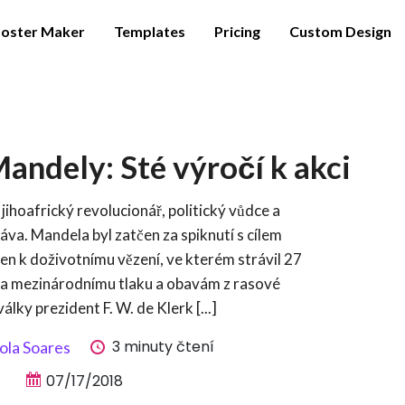
oster Maker
Templates
Pricing
Custom Design
andely: Sté výročí k akci
jihoafrický revolucionář, politický vůdce a
ráva. Mandela byl zatčen za spiknutí s cílem
en k doživotnímu vězení, ve kterém strávil 27
 a mezinárodnímu tlaku a obavám z rasové
álky prezident F. W. de Klerk [...]
3 minuty čtení
ola Soares
07/17/2018