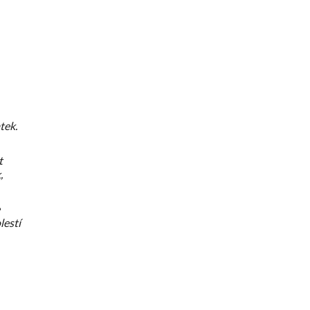
í
tek.
t
,
lestí