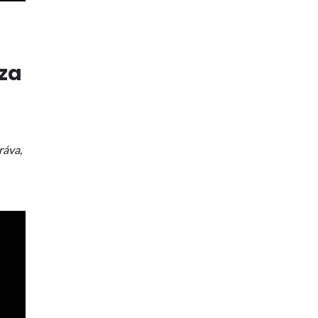
za
ráva,