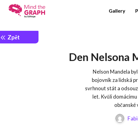
Gallery
P
Zpět
Den Nelsona M
Nelson Mandela byl 
bojovník za lidská p
svrhnout stát a odsouz
let. Kvůli domácímu
občanské v
Fabi