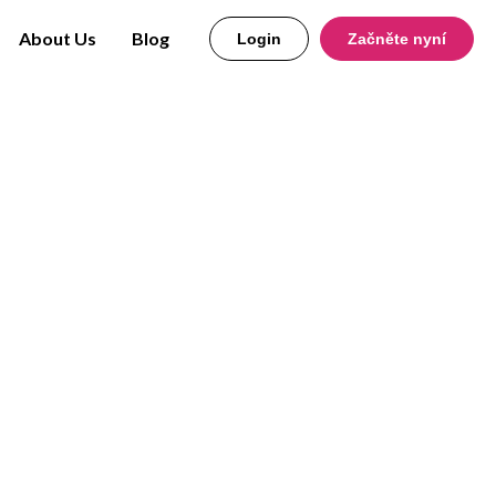
About Us
Blog
Login
Začněte nyní