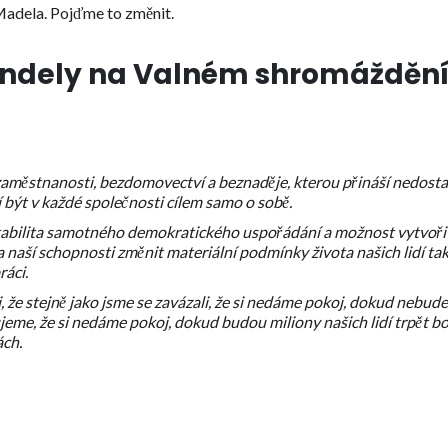
Madela. Pojďme to změnit.
Mandely na Valném shromážděn
aměstnanosti, bezdomovectví a beznaděje, kterou přináší nedosta
sí být v každé společnosti cílem samo o sobě.
stabilita samotného demokratického uspořádání a možnost vytvoři
 naší schopnosti změnit materiální podmínky života našich lidí tak
ráci.
 že stejně jako jsme se zavázali, že si nedáme pokoj, dokud nebude
eme, že si nedáme pokoj, dokud budou miliony našich lidí trpět bo
ách.