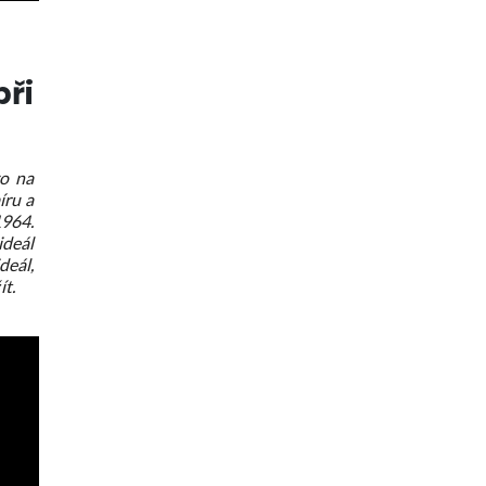
ři
vo na
íru a
1964.
ideál
deál,
ít.