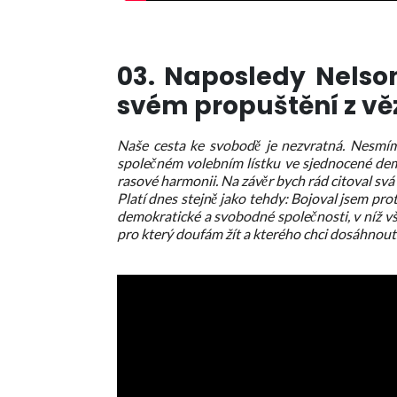
03. Naposledy Nelso
svém propuštění z vě
Naše cesta ke svobodě je nezvratná. Nesmím
společném volebním lístku ve sjednocené demo
rasové harmonii. Na závěr bych rád citoval svá
Platí dnes stejně jako tehdy: Bojoval jsem prot
demokratické a svobodné společnosti, v níž všic
pro který doufám žít a kterého chci dosáhnout. 