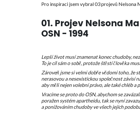
Pro inspiraci jsem vybral 03 projevů Nelsona 
01. Projev Nelsona 
OSN - 1994
Lepší život musí znamenat konec chudoby, nez
To je cíl sám o sobě, protože štěstí člověka mu
Zároveň jsme si velmi dobře vědomi toho, že 
nerasovou a nesexistickou společnost závisí na
aby měli nejen volební právo, ale také chléb a p
Vracíme se proto do OSN, abychom se zavázali,
poražen systém apartheidu, tak se nyní zavazuj
a ponižováním chudoby ve všech jejích podob