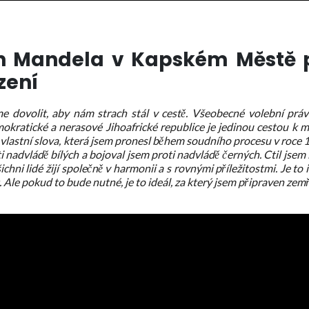
n Mandela v Kapském Městě p
zení
e dovolit, aby nám strach stál v cestě. Všeobecné volební prá
kratické a nerasové Jihoafrické republice je jedinou cestou k m
 vlastní slova, která jsem pronesl během soudního procesu v roce 
i nadvládě bílých a bojoval jsem proti nadvládě černých. Ctil jsem 
hni lidé žijí společně v harmonii a s rovnými příležitostmi. Je to i
Ale pokud to bude nutné, je to ideál, za který jsem připraven zemř