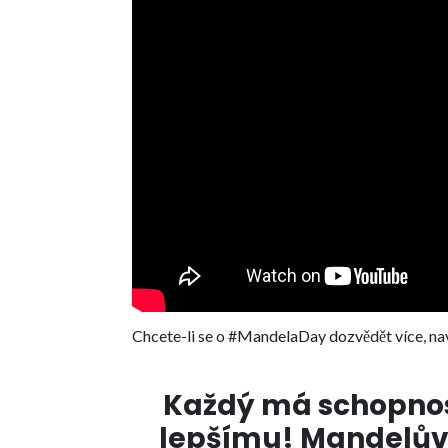
Chcete-li se o #MandelaDay dozvědět více, na
Každý má schopnos
lepšímu! Mandelův d