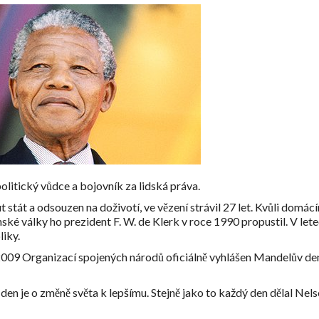
olitický vůdce a bojovník za lidská práva.
 stát a odsouzen na doživotí, ve vězení strávil 27 let. Kvůli domác
é války ho prezident F. W. de Klerk v roce 1990 propustil. V let
iky.
2009 Organizací spojených národů oficiálně vyhlášen Mandelův de
 den je o změně světa k lepšímu. Stejně jako to každý den dělal Nel