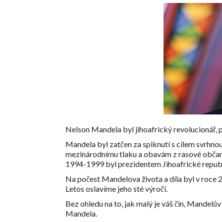
Nelson Mandela byl jihoafrický revolucionář, p
Mandela byl zatčen za spiknutí s cílem svrhnout
mezinárodnímu tlaku a obavám z rasové občansk
1994-1999 byl prezidentem Jihoafrické republ
Na počest Mandelova života a díla byl v roce 
Letos oslavíme jeho sté výročí.
Bez ohledu na to, jak malý je váš čin, Mandelův
Mandela.