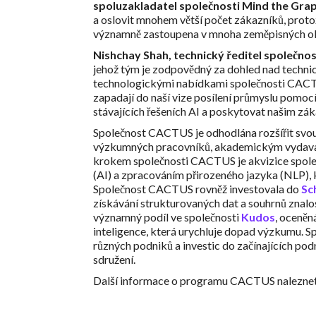
spoluzakladatel společnosti Mind the Grap
a oslovit mnohem větší počet zákazníků, prot
významně zastoupena v mnoha zeměpisných ob
Nishchay Shah, technický ředitel společno
jehož tým je zodpovědný za dohled nad technic
technologickými nabídkami společnosti CACTU
zapadají do naší vize posílení průmyslu pomocí
stávajících řešeních AI a poskytovat našim zák
Společnost CACTUS je odhodlána rozšířit svou
výzkumných pracovníků, akademickým vydavat
krokem společnosti CACTUS je akvizice spol
(AI) a zpracováním přirozeného jazyka (NLP), kt
Společnost CACTUS rovněž investovala do
Sc
získávání strukturovaných dat a souhrnů zna
významný podíl ve společnosti
Kudos
, oceněn
inteligence, která urychluje dopad výzkumu. 
různých podniků a investic do začínajících podn
sdružení.
Další informace o programu CACTUS naleznet