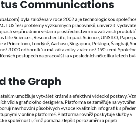
actus Communications
al.com) byla založena v roce 2002 a je technologickou společnos
ACTUS řeší problémy výzkumných pracovníků, univerzit, vydavate
ících se přírodními vědami prostřednictvím inovativních produktů
s Life Sciences, Researcher.Life, Impact Science, UNSILO, Paperpa
 Princetonu, Londýně, Aarhusu, Singapuru, Pekingu, Šanghaji, Sou
 než 3 000 odborníků a má zákazníky z více než 190 zemí. Společn
ných postupech na pracovišti a v posledních několika letech byl
nd the Graph
vatelům umožňuje vytvářet krásné a efektivní vědecké postavy. Vzn
ích věd a grafického designéra. Platforma se zaměřuje na vytvářen
dporují navrhování působivých vysoce kvalitních infografik s před
tupnými v online platformě. Platforma rovněž poskytuje služby v
cké společnosti, čímž pomáhá zlepšit porozumění a přijetí