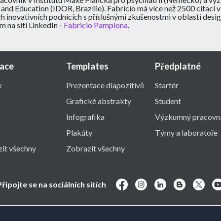
 and Education (IDOR, Brazílie). Fabricio má více než 2500 citací 
h inovativních podnicích s příslušnými zkušenostmi v oblasti desig
ím na síti LinkedIn -
Fabricio Pamplona
.
race
Templates
Předplatné
k
Prezentace diapozitivů
Startér
Grafické abstrakty
Student
Infografika
Výzkumný pracovn
Plakáty
Týmy a laboratoře
it všechny
Zobrazit všechny
Připojte se na sociálních sítích