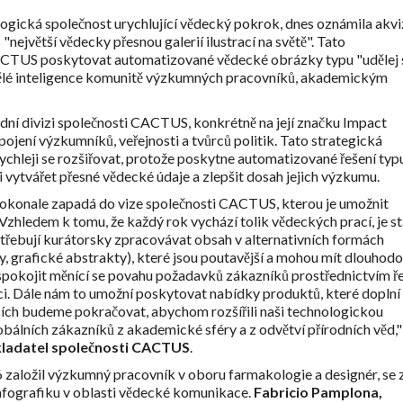
logická společnost urychlující vědecký pokrok, dnes oznámila akvi
 "největší vědecky přesnou galerií ilustrací na světě". Tato
ACTUS poskytovat automatizované vědecké obrázky typu "udělej 
ělé inteligence komunitě výzkumných pracovníků, akademickým
dní divizi společnosti CACTUS, konkrétně na její značku Impact
apojení výzkumníků, veřejnosti a tvůrců politik. Tato strategická
ychleji se rozšiřovat, protože poskytne automatizované řešení typ
 vytvářet přesné vědecké údaje a zlepšit dosah jejich výzkumu.
dokonale zapadá do vize společnosti CACTUS, kterou je umožnit
zhledem k tomu, že každý rok vychází tolik vědeckých prací, je st
otřebují kurátorsky zpracovávat obsah v alternativních formách
y, grafické abstrakty), které jsou poutavější a mohou mít dlouhod
spokojit měnící se povahu požadavků zákazníků prostřednictvím ř
ci. Dále nám to umožní poskytovat nabídky produktů, které doplní 
cích budeme pokračovat, abychom rozšířili naši technologickou
bálních zákazníků z akademické sféry a z odvětví přírodních věd,"
akladatel společnosti CACTUS
.
 založil výzkumný pracovník v oboru farmakologie a designér, se 
infografiku v oblasti vědecké komunikace.
Fabricio Pamplona,