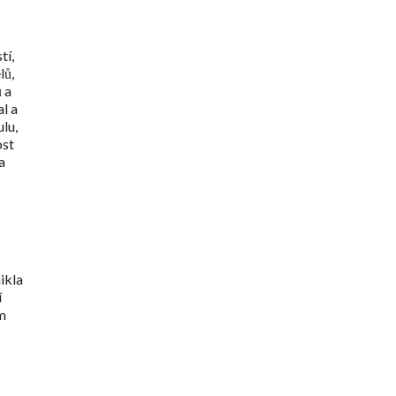
tí,
lů,
 a
l a
lu,
ost
a
ikla
í
em