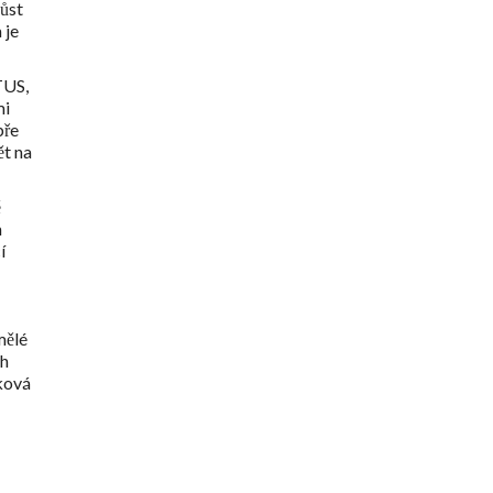
růst
 je
TUS,
mi
bře
ět na
ě
m
í
mělé
ch
aková