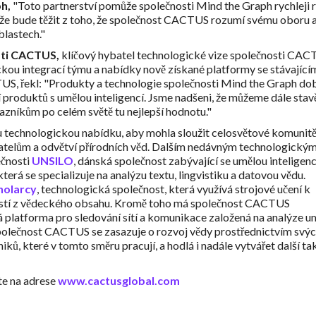
h,
"Toto partnerství pomůže společnosti Mind the Graph rychleji 
ože bude těžit z toho, že společnost CACTUS rozumí svému oboru a
lastech."
sti CACTUS,
klíčový hybatel technologické vize společnosti CAC
kou integrací týmu a nabídky nově získané platformy se stávající
S, řekl: "Produkty a technologie společnosti Mind the Graph do
 produktů s umělou inteligencí. Jsme nadšeni, že můžeme dále stav
azníkům po celém světě tu nejlepší hodnotu."
 technologickou nabídku, aby mohla sloužit celosvětové komunit
elům a odvětví přírodních věd. Dalším nedávným technologický
ečnosti
UNSILO
, dánská společnost zabývající se umělou inteligenc
erá se specializuje na analýzu textu, lingvistiku a datovou vědu.
holarcy
, technologická společnost, která využívá strojové učení k
lostí z vědeckého obsahu. Kromě toho má společnost CACTUS
á platforma pro sledování sítí a komunikace založená na analýze u
Společnost CACTUS se zasazuje o rozvoj vědy prostřednictvím svý
iků, které v tomto směru pracují, a hodlá i nadále vytvářet další t
e na adrese
www.cactusglobal.com