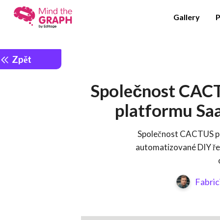
Gallery
P
Zpět
Společnost CACT
platformu Saa
Společnost CACTUS plá
automatizované DIY řeš
Fabric