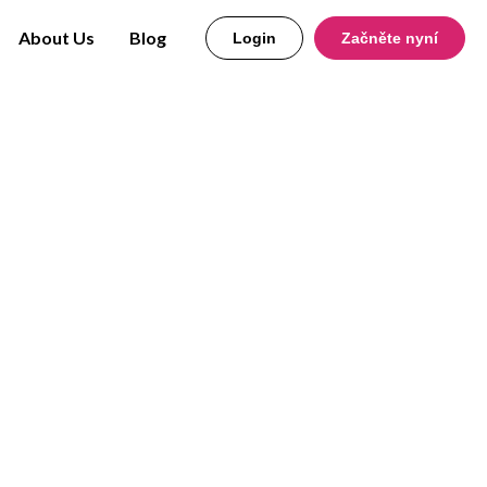
About Us
Blog
Login
Začněte nyní