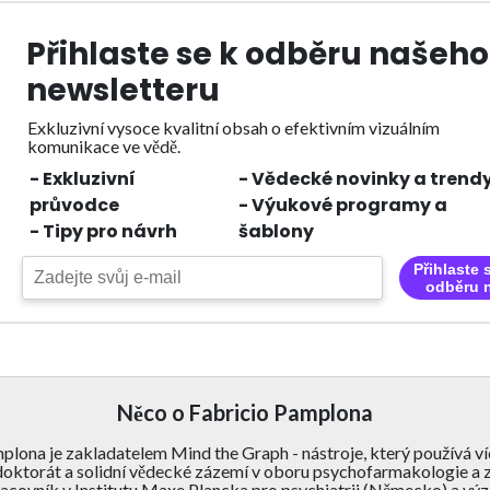
Přihlaste se k odběru našeho
newsletteru
Exkluzivní vysoce kvalitní obsah o efektivním vizuálním
komunikace ve vědě.
- Exkluzivní
- Vědecké novinky a trend
průvodce
- Výukové programy a
- Tipy pro návrh
šablony
Přihlaste 
odběru 
Něco o Fabricio Pamplona
lona je zakladatelem Mind the Graph - nástroje, který používá víc
oktorát a solidní vědecké zázemí v oboru psychofarmakologie a zk
covník v Institutu Maxe Plancka pro psychiatrii (Německo) a výz