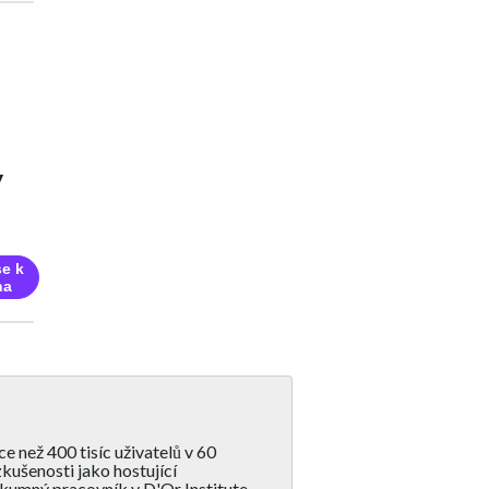
y
se k
na
e než 400 tisíc uživatelů v 60
ušenosti jako hostující
kumný pracovník v D'Or Institute