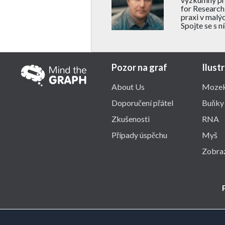
for Research
praxi v malýc
Spojte se s n
Pozor na graf
Ilust
About Us
Moze
Doporučení přátel
Buňky
Zkušenosti
RNA
Případy úspěchu
Myš
Zobraz