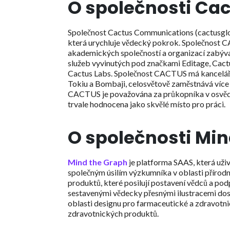
O společnosti C
Společnost Cactus Communications (cactusglob
která urychluje vědecký pokrok. Společnost C
akademických společností a organizací zabývaj
služeb vyvinutých pod značkami Editage, Cactu
Cactus Labs. Společnost CACTUS má kanceláře v
Tokiu a Bombaji, celosvětově zaměstnává více
CACTUS je považována za průkopníka v osvědče
trvale hodnocena jako skvělé místo pro práci.
O společnosti Mi
Mind the Graph
je platforma SAAS, která uži
společným úsilím výzkumníka v oblasti přírodn
produktů, které posilují postavení vědců a po
sestavenými vědecky přesnými ilustracemi dos
oblasti designu pro farmaceutické a zdravotni
zdravotnických produktů.