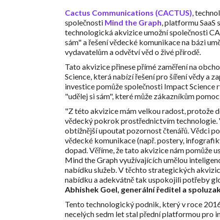
Cactus Communications (CACTUS)
, techno
společnosti
Mind the Graph
, platformu SaaS s
technologická akvizice umožní společnosti C
sám" a řešení vědecké komunikace na bázi um
vydavatelům a odvětví věd o živé přírodě.
Tato akvizice přinese přímé zaměření na obcho
Science, která nabízí řešení pro šíření vědy a z
investice pomůže společnosti Impact Science r
"udělej si sám", které může zákazníkům pomoci
"Z této akvizice mám velkou radost, protože 
vědecký pokrok prostřednictvím technologie. V
obtížnější upoutat pozornost čtenářů. Vědci p
vědecké komunikace (např. postery, infografik
dopad. Věříme, že tato akvizice nám pomůže u
Mind the Graph využívajících umělou inteligen
nabídku služeb. V těchto strategických akvizi
nabídku a adekvátně tak uspokojili potřeby glo
Abhishek Goel, generální ředitel a spoluz
Tento technologický podnik, který v roce 2016
necelých sedm let stal přední platformou pro 