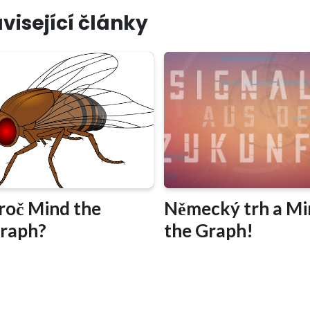
visející články
roč Mind the
Německý trh a Mi
raph?
the Graph!