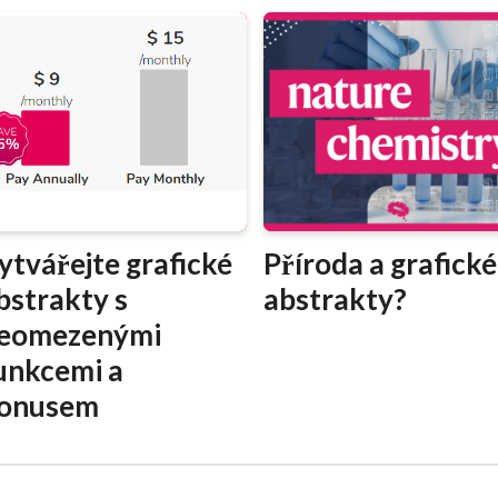
ytvářejte grafické
Příroda a grafické
bstrakty s
abstrakty?
eomezenými
unkcemi a
onusem