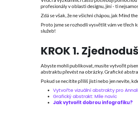
profesionály v oblasti designu, jiní - ti nejsam
Zdá se však, že ne všichni chápou, jak Mind th
Proto jsme se rozhodli vysvětlit vám ve třech 
služeb!
KROK 1. Zjednodu
Abyste mohli publikovat, musíte vytvořit píse
abstraktu převést na obrázky. Grafické abstrak
Pokud se necítíte příliš jistí nebo jen nevíte, 
Vytvořte vizuální abstrakty pro Annal
Grafický abstrakt: Míle navíc
Jak vytvořit dobrou infografiku?