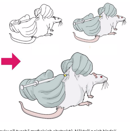
ku při tvorbě grafických abstraktů. Někteří z nich hledají