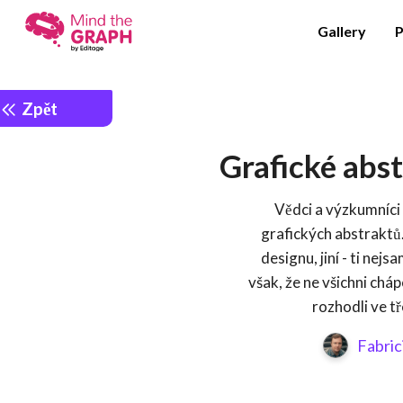
Gallery
P
Zpět
Grafické abst
Vědci a výzkumníci
grafických abstraktů. 
designu, jiní - ti nej
však, že ne všichni chá
rozhodli ve tř
Fabric