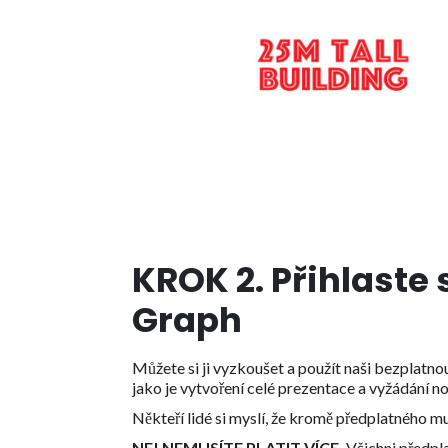
KROK 2. Přihlaste 
Graph
Můžete si ji vyzkoušet a použít naši bezplatnou
jako je vytvoření celé prezentace a vyžádání no
Někteří lidé si myslí, že kromě předplatného mus
NE! NEMUSÍTE PLATIT VÍCE.
Všichni předpla