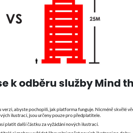
se k odběru služby Mind t
 verzi, abyste pochopili, jak platforma funguje. Nicméně skvělé věc
vých ilustrací, jsou určeny pouze pro předplatitele.
í platit další částku za vyžádání nových ilustrací.
titelé si mohou vyžádat libovolný počet nových ilustrací po dobu