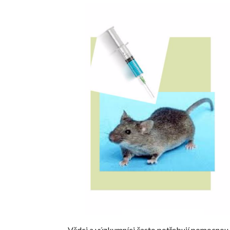
Vědci a výzkumníci často potřebují pomocnou ru