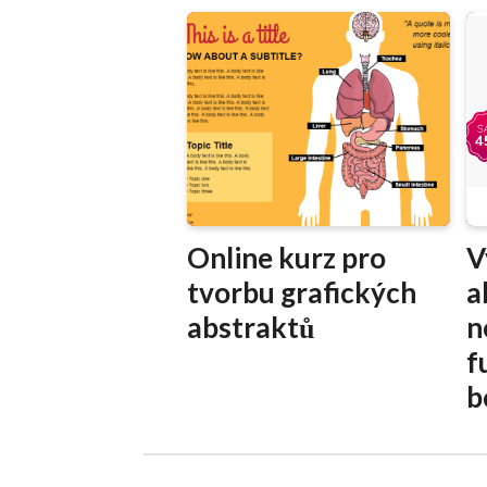
Online kurz pro
V
tvorbu grafických
a
abstraktů
n
f
b