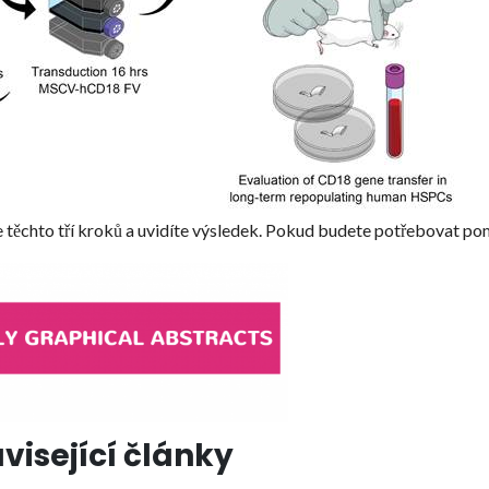
e těchto tří kroků a uvidíte výsledek. Pokud budete potřebovat po
visející články