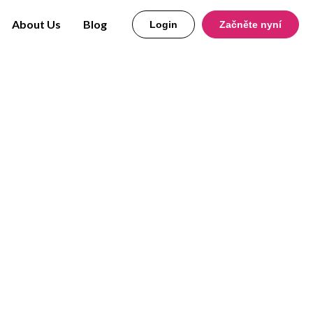
About Us
Blog
Login
Začněte nyní