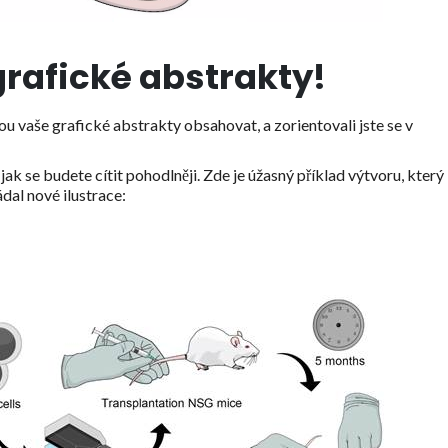
grafické abstrakty!
dou vaše grafické abstrakty obsahovat, a zorientovali jste se v
ak se budete cítit pohodlněji. Zde je úžasný příklad výtvoru, který
ádal nové ilustrace: