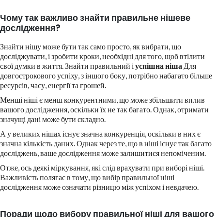
Чому так важливо знайти правильне нішеве
дослідження?
Знайти нішу може бути так само просто, як вибрати, що
досліджувати, і зробити кроки, необхідні для того, щоб втілити
свої думки в життя. Знайти правильний і
успішна ніша
Для
довгострокового успіху, з іншого боку, потрібно набагато більше
ресурсів, часу, енергії та грошей.
Менші ніші є менш конкурентними, що може збільшити вплив
вашого дослідження, оскільки їх не так багато. Однак, отримати
значущі дані може бути складно.
А у великих нішах існує значна конкуренція, оскільки в них є
значна кількість даних. Однак через те, що в ніші існує так багато
досліджень, ваше дослідження може залишитися непоміченим.
Отже, ось деякі міркування, які слід врахувати при виборі ніші.
Важливість полягає в тому, що вибір правильної ніші
дослідження може означати різницю між успіхом і невдачею.
Поради щодо вибору правильної ніші для вашого