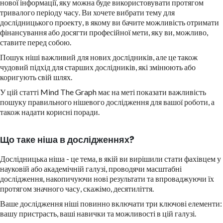
нової інформації, яку можна буде використовувати протягом
тривалого періоду часу. Ви хочете вибрати тему для
дослідницького проекту, в якому ви бачите можливість отримати
фінансування або досягти професійної мети, яку ви, можливо,
ставите перед собою.
Пошук ніші важливий для нових дослідників, але це також
чудовий підхід для старших дослідників, які змінюють або
коригують свій шлях.
У цій статті Mind The Graph має на меті показати важливість
пошуку правильного нішевого дослідження для вашої роботи, а
також надати корисні поради.
Що таке ніша в дослідженнях?
Дослідницька ніша - це тема, в якій ви вирішили стати фахівцем у
науковій або академічній галузі, проводячи масштабні
дослідження, накопичуючи нові результати та впроваджуючи їх
протягом значного часу, скажімо, десятиліття.
Ваше дослідження ніші повинно включати три ключові елементи:
вашу пристрасть, ваші навички та можливості в цій галузі.