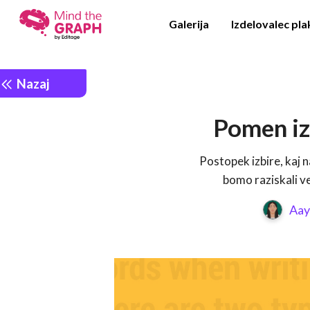
Galerija
Izdelovalec pl
Nazaj
Pomen iz
Postopek izbire, kaj n
bomo raziskali ve
Aay