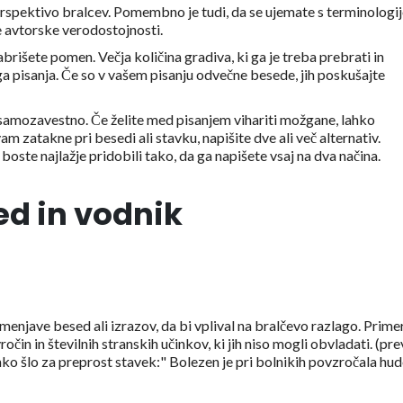
perspektivo bralcev. Pomembno je tudi, da se ujemate s terminologi
še avtorske verodostojnosti.
rišete pomen. Večja količina gradiva, ki ga je treba prebrati in
ga pisanja. Če so v vašem pisanju odvečne besede, jih poskušajte
 samozavestno. Če želite med pisanjem vihariti možgane, lahko
 zatakne pri besedi ali stavku, napišite dve ali več alternativ.
ste najlažje pridobili tako, da ga napišete vsaj na dva načina.
ed in vodnik
menjave besed ali izrazov, da bi vplival na bralčevo razlago. Prime
ročin in številnih stranskih učinkov, ki jih niso mogli obvladati. (pr
hko šlo za preprost stavek:" Bolezen je pri bolnikih povzročala hu