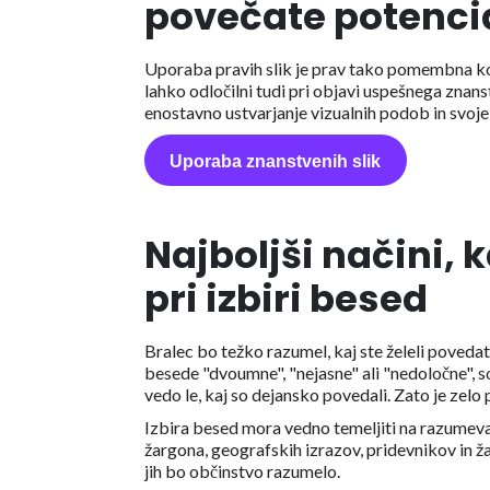
povečate potenci
Uporaba pravih slik je prav tako pomembna kot
lahko odločilni tudi pri objavi uspešnega zna
enostavno ustvarjanje vizualnih podob in svoje 
Uporaba znanstvenih slik
Najboljši načini,
pri izbiri besed
Bralec bo težko razumel, kaj ste želeli povedat
besede "dvoumne", "nejasne" ali "nedoločne", so
vedo le, kaj so dejansko povedali. Zato je ze
Izbira besed mora vedno temeljiti na razumeva
žargona, geografskih izrazov, pridevnikov in ž
jih bo občinstvo razumelo.