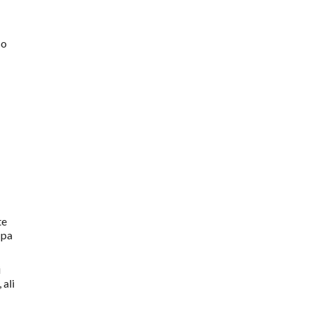
so
te
 pa
i
 ali