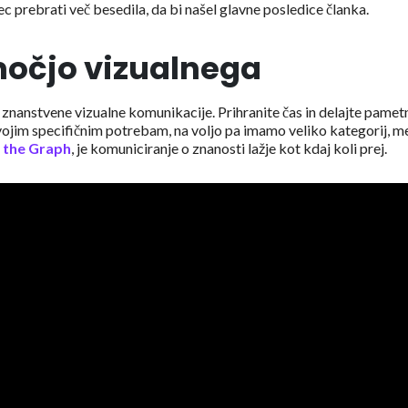
c prebrati več besedila, da bi našel glavne posledice članka.
močjo vizualnega
znanstvene vizualne komunikacije. Prihranite čas in delajte pametn
 svojim specifičnim potrebam, na voljo pa imamo veliko kategorij, m
 the Graph
, je komuniciranje o znanosti lažje kot kdaj koli prej.