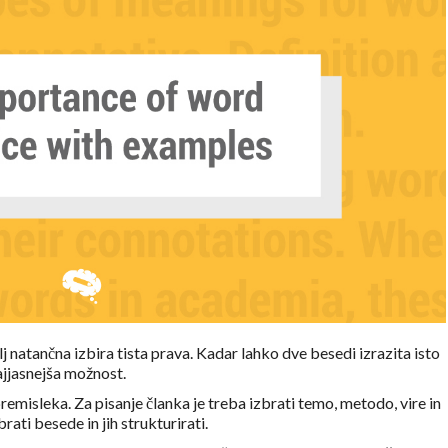
 natančna izbira tista prava. Kadar lahko dve besedi izrazita isto
najjasnejša možnost.
premisleka. Za pisanje članka je treba izbrati temo, metodo, vire in
brati besede in jih strukturirati.