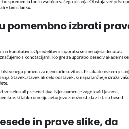
 bo spremenila ton in vsebino vašega pisanja. Obstaja več pristop
ali v tem članku.
nju pomembno izbrati prav
i in konotativni. Opredelitev in uporaba se imenujeta denotat.
označujemo s konotacijami. Ko gre za uporabo besed v akademsk
ed bistvenega pomena za njeno učinkovitost. Pri akademskem pisanj
sanja. Stavek, stavek ali celo odstavek, ki najnatančneje izraža vaš
išete.
d smiselna ali presenetljiva. Njen namen je zagotoviti jasnost,
avnikov, ki lahko omejijo avtorjevo zmožnost, da z izbiro besed
esede in prave slike, da