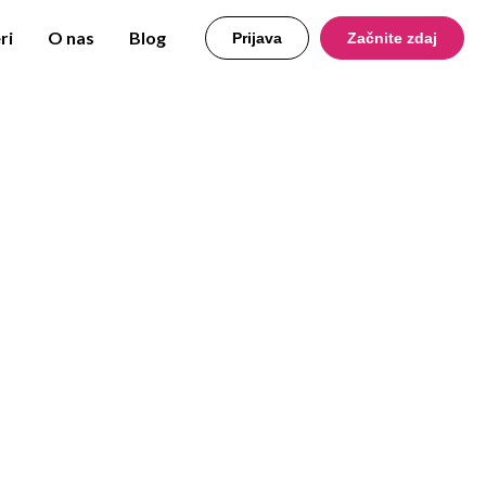
ri
O nas
Blog
Prijava
Začnite zdaj