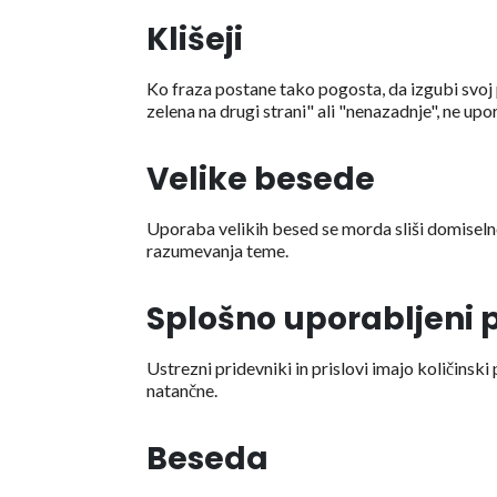
Klišeji
Ko fraza postane tako pogosta, da izgubi svoj 
zelena na drugi strani" ali "nenazadnje", ne up
Velike besede
Uporaba velikih besed se morda sliši domisel
razumevanja teme.
Splošno uporabljeni pr
Ustrezni pridevniki in prislovi imajo količinski
natančne.
Beseda