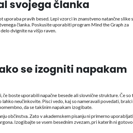
al svojega članka
 uporaba pravih besed. Lepi vzorci in znanstveno natančne slike 
nstvenega članka. Poskusite uporabiti program Mind the Graph za
delo dvignite na višjo raven.
 kako se izogniti napakam
i, če boste uporabili napačne besede ali slovnične strukture. Če so 
 lahko neučinkovite. Pisci vedo, kaj so nameravali povedati, bralci
lo pomembno, da se takšnim napakam izogibate.
nju občinstva. Zato v akademskem pisanju ni primerno uporabljat
argona. Izogibajte se vsem besednim zvezam, pri katerih ni gotovo,