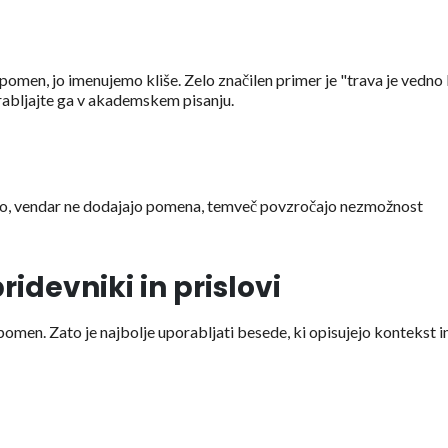
pomen, jo imenujemo kliše. Zelo značilen primer je "trava je vedno 
orabljajte ga v akademskem pisanju.
no, vendar ne dodajajo pomena, temveč povzročajo nezmožnost
idevniki in prislovi
 pomen. Zato je najbolje uporabljati besede, ki opisujejo kontekst i