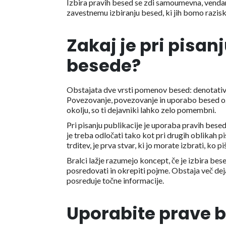
Izbira pravih besed se zdi samoumevna, vendar
zavestnemu izbiranju besed, ki jih bomo razisk
Zakaj je pri pisa
besede?
Obstajata dve vrsti pomenov besed: denotativn
Povezovanje, povezovanje in uporabo besed 
okolju, so ti dejavniki lahko zelo pomembni.
Pri pisanju publikacije je uporaba pravih bes
je treba odločati tako kot pri drugih oblikah pi
trditev, je prva stvar, ki jo morate izbrati, ko p
Bralci lažje razumejo koncept, če je izbira bese
posredovati in okrepiti pojme. Obstaja več dej
posreduje točne informacije.
Uporabite prave b