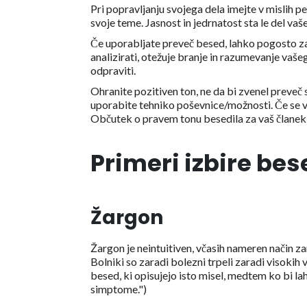
Pri popravljanju svojega dela imejte v mislih 
svoje teme. Jasnost in jedrnatost sta le del va
Če uporabljate preveč besed, lahko pogosto zab
analizirati, otežuje branje in razumevanje vaše
odpraviti.
Ohranite pozitiven ton, ne da bi zvenel preveč
uporabite tehniko poševnice/možnosti. Če se vam
Občutek o pravem tonu besedila za vaš članek bo
Primeri izbire bes
Žargon
Žargon je neintuitiven, včasih nameren način za
Bolniki so zaradi bolezni trpeli zaradi visokih v
besed, ki opisujejo isto misel, medtem ko bi la
simptome.")