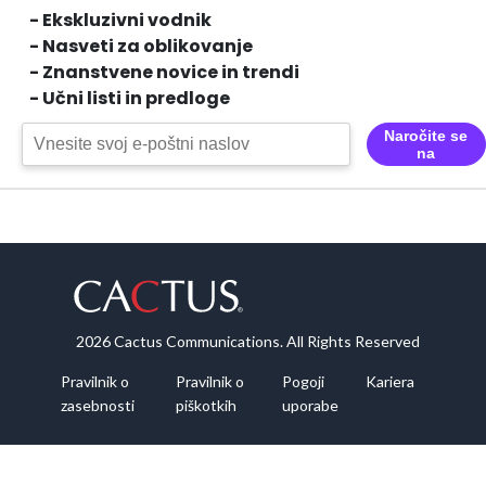
- Ekskluzivni vodnik
- Nasveti za oblikovanje
- Znanstvene novice in trendi
- Učni listi in predloge
Naročite se
na
2026 Cactus Communications. All Rights Reserved
Pravilnik o
Pravilnik o
Pogoji
Kariera
zasebnosti
piškotkih
uporabe