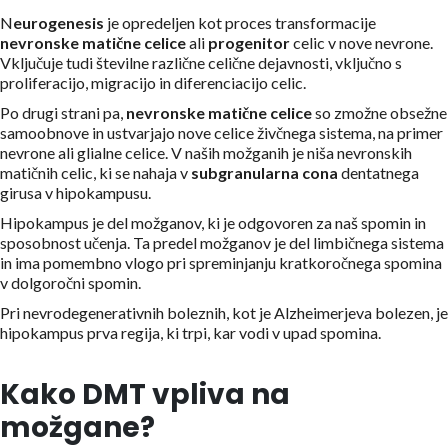
N
eurogenesis
je opredeljen kot proces transformacije
nevronske matične celice
ali
progenitor
celic v nove nevrone.
Vključuje tudi številne različne celične dejavnosti, vključno s
proliferacijo, migracijo in diferenciacijo celic.
Po drugi strani pa,
nevronske matične celice
so zmožne obsežne
samoobnove in ustvarjajo nove celice živčnega sistema, na primer
nevrone ali glialne celice. V naših možganih je niša nevronskih
matičnih celic, ki se nahaja v
subgranularna cona
dentatnega
girusa v hipokampusu.
Hipokampus je del možganov, ki je odgovoren za naš spomin in
sposobnost učenja. Ta predel možganov je del limbičnega sistema
in ima pomembno vlogo pri spreminjanju kratkoročnega spomina
v dolgoročni spomin.
Pri nevrodegenerativnih boleznih, kot je Alzheimerjeva bolezen, je
hipokampus prva regija, ki trpi, kar vodi v upad spomina.
Kako DMT vpliva na
možgane?