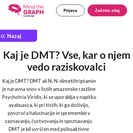
Prijava
Začnite zdaj
Nazaj
Kaj je DMT? Vse, kar o njem
vedo raziskovalci
Kaj je DMT? DMT ali N, N-dimetiltriptamin
je naravna snov v listih amazonske rastline
Psychotria Viridis, ki se uporablja v napitku
ayahuasca, ki pri tistih, ki ga doživijo,
povzroča halucinacije in spremembe v
zaznavanju, čustvovanju in spoznavanju.
DMT je bil uvrščen med psihoaktivne