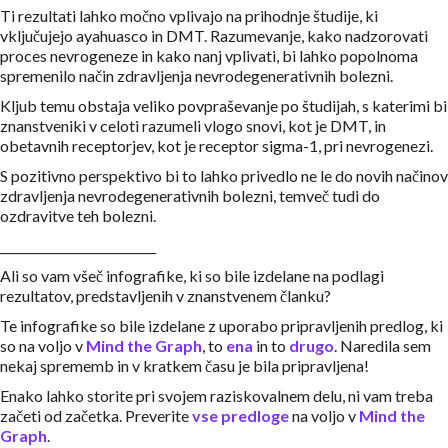
Ti rezultati lahko močno vplivajo na prihodnje študije, ki
vključujejo ayahuasco in DMT. Razumevanje, kako nadzorovati
proces nevrogeneze in kako nanj vplivati, bi lahko popolnoma
spremenilo način zdravljenja nevrodegenerativnih bolezni.
Kljub temu obstaja veliko povpraševanje po študijah, s katerimi bi
znanstveniki v celoti razumeli vlogo snovi, kot je DMT, in
obetavnih receptorjev, kot je receptor sigma-1, pri nevrogenezi.
S pozitivno perspektivo bi to lahko privedlo ne le do novih načinov
zdravljenja nevrodegenerativnih bolezni, temveč tudi do
ozdravitve teh bolezni.
__________________________
Ali so vam všeč infografike, ki so bile izdelane na podlagi
rezultatov, predstavljenih v znanstvenem članku?
Te infografike so bile izdelane z uporabo pripravljenih predlog, ki
so na voljo v
Mind the Graph
, to
ena
in to
drugo
. Naredila sem
nekaj sprememb in v kratkem času je bila pripravljena!
Enako lahko storite pri svojem raziskovalnem delu, ni vam treba
začeti od začetka. Preverite
vse predloge
na voljo v
Mind the
Graph
.