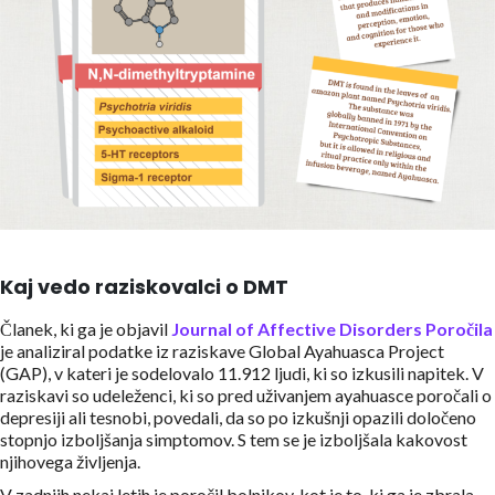
Kaj vedo raziskovalci o DMT
Članek, ki ga je objavil
Journal of Affective Disorders Poročila
je analiziral podatke iz raziskave Global Ayahuasca Project
(GAP), v kateri je sodelovalo 11.912 ljudi, ki so izkusili napitek. V
raziskavi so udeleženci, ki so pred uživanjem ayahuasce poročali o
depresiji ali tesnobi, povedali, da so po izkušnji opazili določeno
stopnjo izboljšanja simptomov. S tem se je izboljšala kakovost
njihovega življenja.
V zadnjih nekaj letih je poročil bolnikov, kot je to, ki ga je zbrala