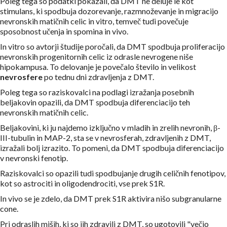
Poleg tega so podatki pokazali, da DMT ne deluje le kot
stimulans, ki spodbuja dozorevanje, razmnoževanje in migracijo
nevronskih matičnih celic in vitro, temveč tudi povečuje
sposobnost učenja in spomina in vivo.
In vitro so avtorji študije poročali, da DMT spodbuja proliferacijo
nevronskih progenitornih celic iz odrasle nevrogene niše
hipokampusa. To delovanje je povečalo število in velikost
nevrosfere
po tednu dni zdravljenja z DMT.
Poleg tega so raziskovalci na podlagi izražanja posebnih
beljakovin opazili, da DMT spodbuja diferenciacijo teh
nevronskih matičnih celic.
Beljakovini, ki ju najdemo izključno v mladih in zrelih nevronih, β-
III-tubulin in MAP-2, sta se v nevrosferah, zdravljenih z DMT,
izražali bolj izrazito. To pomeni, da DMT spodbuja diferenciacijo
v nevronski fenotip.
Raziskovalci so opazili tudi spodbujanje drugih celičnih fenotipov,
kot so astrociti in oligodendrociti, vse prek S1R.
In vivo se je zdelo, da DMT prek S1R aktivira nišo subgranularne
cone.
Pri odraslih miših, ki so jih zdravili z DMT, so ugotovili "večjo