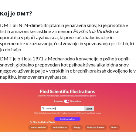
Kaj je DMT?
DMT ali N, N-dimetiltriptamin je naravna snov, ki je prisotna v
listih amazonske rastline z imenom
Psychotria Viridis
ki se
uporablja v pijači ayahuasca, ki povzroča halucinacije in
spremembe v zaznavanju, čustvovanju in spoznavanju pri tistih, ki
jo doživijo.
DMT je bil leta 1971 z Mednarodno konvencijo o psihotropnih
snoveh globalno prepovedan kot psihoaktivna alkaloidna snov,
njegovo uživanje pa je v verskih in obrednih praksah dovoljeno le v
napitku, imenovanem ayahuasca.