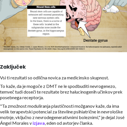
Zaključek
Vsi ti rezultati so odlična novica za medicinsko skupnost.
To kaže, da je mogoče z DMT ne le spodbuditi nevrogenezo,
temveč tudi doseči te rezultate brez halucinogenih učinkov prek
posebnega receptorja.
"Ta zmožnost moduliranja plastičnosti možganov kaže, da ima
velik terapevtski potencial za številne psihiatrične in nevrološke
motnje, vključno z nevrodegenerativnimi boleznimi," je dejal José
Ángel Morales v
izjava
, eden od avtorjev članka.