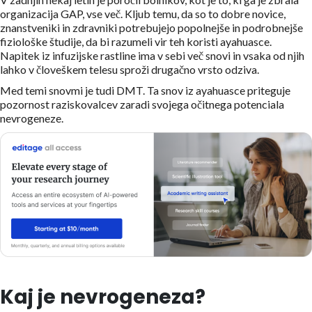
organizacija GAP, vse več. Kljub temu, da so to dobre novice,
znanstveniki in zdravniki potrebujejo popolnejše in podrobnejše
fiziološke študije, da bi razumeli vir teh koristi ayahuasce.
Napitek iz infuzijske rastline ima v sebi več snovi in vsaka od njih
lahko v človeškem telesu sproži drugačno vrsto odziva.
Med temi snovmi je tudi DMT. Ta snov iz ayahuasce priteguje
pozornost raziskovalcev zaradi svojega očitnega potenciala
nevrogeneze.
Kaj je nevrogeneza?