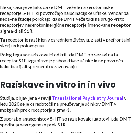
Nekaj časa je veljalo, da se DMT veže le na serotoninske
receptorje 5-HT, ki povzročajo halucinacijske učinke. Vendar pa
nedavne študije poročajo, da se DMT veže tudi na drugo vrsto
receptorjev, neserotoninergične receptorje, imenovane
receptor
sigma-1
ali
S1R
.
Ta receptor je razširjen v osrednjem živčevju, zlasti v prefrontalni
skorji in hipokampusu.
Poleg tega so raziskovalci odkrili, da DMT ob vezavi na ta
receptor S1R izgubi svoje psihoaktivne učinke in ne povzroča
halucinacij ali sprememb v zaznavanju.
Raziskave in vitro in in vivo
Študija, objavljena v reviji
Translational Psychiatry Journal
v
letu 2020 se je osredotočil na preučevanje učinkov DMT v
možganih prek receptorja sigma-1.
Z uporabo antagonistov 5-HT so raziskovalci ugotovili, da DMT
spodbuja nevrogenezo prek S1R.