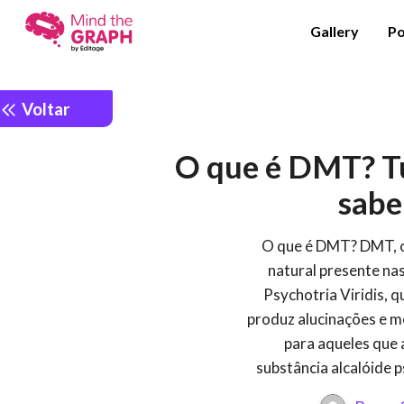
Gallery
Po
Voltar
O que é DMT? Tu
sabe
O que é DMT? DMT, ou
natural presente na
Psychotria Viridis, 
produz alucinações e m
para aqueles que
substância alcalóide p