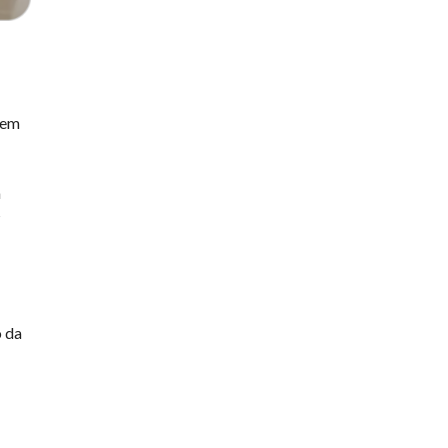
 em
a
s
o da