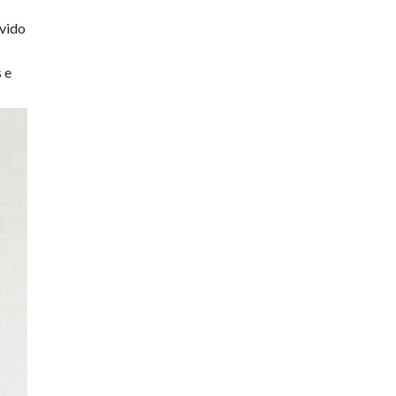
evido
 e