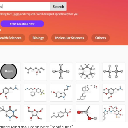
aleria Mind the Graph para "moléculas".