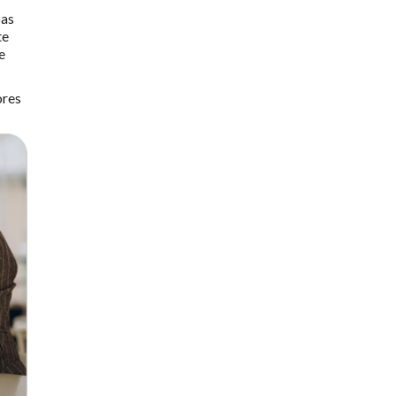
oas
te
e
ores