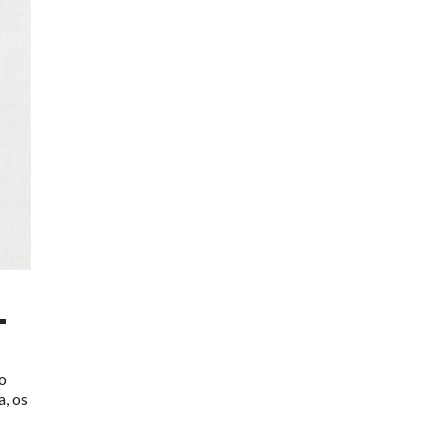
T
o
, os