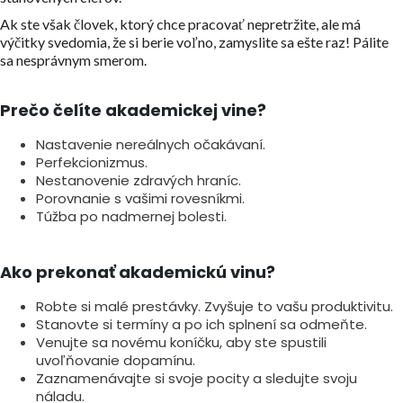
Ak ste však človek, ktorý chce pracovať nepretržite, ale má
výčitky svedomia, že si berie voľno, zamyslite sa ešte raz! Pálite
sa nesprávnym smerom.
Prečo čelíte akademickej vine?
Nastavenie nereálnych očakávaní.
Perfekcionizmus.
Nestanovenie zdravých hraníc.
Porovnanie s vašimi rovesníkmi.
Túžba po nadmernej bolesti.
Ako prekonať akademickú vinu?
Robte si malé prestávky. Zvyšuje to vašu produktivitu.
Stanovte si termíny a po ich splnení sa odmeňte.
Venujte sa novému koníčku, aby ste spustili
uvoľňovanie dopamínu.
Zaznamenávajte si svoje pocity a sledujte svoju
náladu.