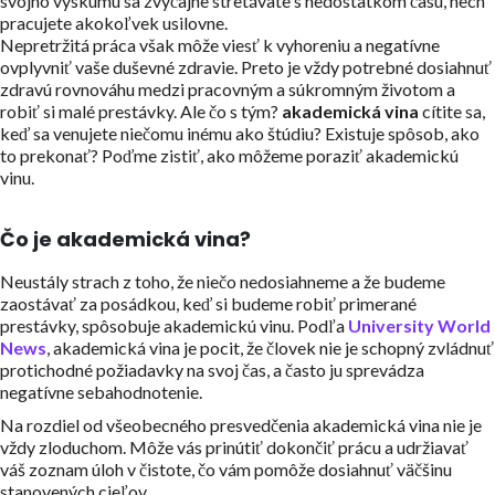
svojho výskumu sa zvyčajne stretávate s nedostatkom času, nech
pracujete akokoľvek usilovne.
Nepretržitá práca však môže viesť k vyhoreniu a negatívne
ovplyvniť vaše duševné zdravie. Preto je vždy potrebné dosiahnuť
zdravú rovnováhu medzi pracovným a súkromným životom a
robiť si malé prestávky. Ale čo s tým?
akademická vina
cítite sa,
keď sa venujete niečomu inému ako štúdiu? Existuje spôsob, ako
to prekonať? Poďme zistiť, ako môžeme poraziť akademickú
vinu.
Čo je akademická vina?
Neustály strach z toho, že niečo nedosiahneme a že budeme
zaostávať za posádkou, keď si budeme robiť primerané
prestávky, spôsobuje akademickú vinu. Podľa
University World
News
, akademická vina je pocit, že človek nie je schopný zvládnuť
protichodné požiadavky na svoj čas, a často ju sprevádza
negatívne sebahodnotenie.
Na rozdiel od všeobecného presvedčenia akademická vina nie je
vždy zloduchom. Môže vás prinútiť dokončiť prácu a udržiavať
váš zoznam úloh v čistote, čo vám pomôže dosiahnuť väčšinu
stanovených cieľov.