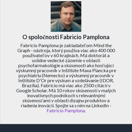
O spoločnosti Fabricio Pamplona
Fabricio Pamplona je zakladateľom Mind the
Graph - nástroja, ktorý používa viac ako 400 000
používateľov v 60 krajinách. Má doktorát a
solídne vedecké zázemie v oblasti
psychofarmakológie a skúsenosti ako hosťujúci
výskumný pracovník v Inštitúte Maxa Plancka pre
psychiatriu (Nemecko) a výskumný pracovník v
Inštitúte D'Or pre výskum a vzdelávanie (IDOR,
Brazília). Fabricio má viac ako 2500 citácií v
Google Scholar. Má 10 rokov skúseností v malých
inovatívnych podnikoch s relevantnými
skúsenosťami v oblasti dizajnu produktov a
riadenia inovácií. Spojte sa s ním na LinkedIn -
Fabricio Pamplona
.