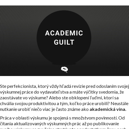
Ste perfekcionista, ktorý vždy hľadá revízie pred odoslaním svojej
výskumnej práce do vydavateľstva a máte výčitky svedomia, že
zaostávate vo výskume? Alebo ste obklopení ľuďmi, ktorí sa
chvália svojou produktivitou a tým, koľko práce urobili? Neustále
nutkanie urobiť niečo viac je často známe ako
akademická vina.
Práca v oblasti výskumu je spojená s množstvom povinností. Od
čítania aktualizovaných výskumných prác až po publikovanie