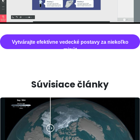
Vytvárajte efektívne vedecké postavy za niekoľko
minút
Súvisiace články