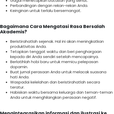
Gagal menetapkan batasan yang sehat.
Perbandingan dengan rekan-rekan Anda.
Keinginan untuk terlalu bersemangat.
Bagaimana Cara Mengatasi Rasa Bersalah
Akademis?
Beristirahatlah sejenak. Hal ini akan meningkatkan
produktivitas Anda.
Tetapkan tenggat waktu dan beri penghargaan
kepada diri Anda sendiri setelah mencapainya.
Berlatihlah hobi baru untuk memicu pelepasan
dopamin.
Buat jurnal perasaan Anda untuk melacak suasana
hati Anda.
Waspadai kelelahan dan beristirahatlah secara
teratur.
Habiskan waktu bersama keluarga dan teman-teman
Anda untuk menghilangkan perasaan negatif.
Mengintegrasikan informasi dan ilustrasi ke