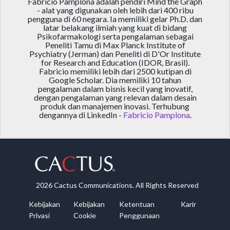
Fabricio Pamplona adalah pendiri Mind the Graph
- alat yang digunakan oleh lebih dari 400 ribu
pengguna di 60 negara. Ia memiliki gelar Ph.D. dan
latar belakang ilmiah yang kuat di bidang
Psikofarmakologi serta pengalaman sebagai
Peneliti Tamu di Max Planck Institute of
Psychiatry (Jerman) dan Peneliti di D'Or Institute
for Research and Education (IDOR, Brasil).
Fabricio memiliki lebih dari 2500 kutipan di
Google Scholar. Dia memiliki 10 tahun
pengalaman dalam bisnis kecil yang inovatif,
dengan pengalaman yang relevan dalam desain
produk dan manajemen inovasi. Terhubung
dengannya di LinkedIn -
Fabricio Pamplona
.
2026 Cactus Communications. All Rights Reserved
Kebijakan
Kebijakan
Ketentuan
Karir
Privasi
Cookie
Penggunaan