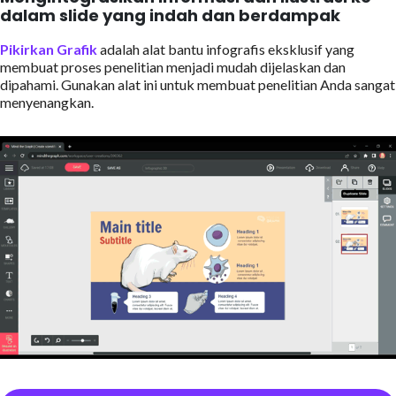
dalam slide yang indah dan berdampak
Pikirkan Grafik
adalah alat bantu infografis eksklusif yang
membuat proses penelitian menjadi mudah dijelaskan dan
dipahami. Gunakan alat ini untuk membuat penelitian Anda sangat
menyenangkan.