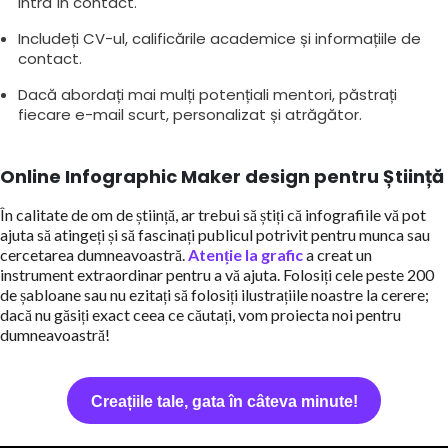
intra în contact.
Includeți CV-ul, calificările academice și informațiile de
contact.
Dacă abordați mai mulți potențiali mentori, păstrați
fiecare e-mail scurt, personalizat și atrăgător.
Online Infographic Maker design pentru Știință
În calitate de om de știință, ar trebui să știți că infografiile vă pot
ajuta să atingeți și să fascinați publicul potrivit pentru munca sau
cercetarea dumneavoastră.
Atenție la grafic
a creat un
instrument extraordinar pentru a vă ajuta. Folosiți cele peste 200
de șabloane sau nu ezitați să folosiți ilustrațiile noastre la cerere;
dacă nu găsiți exact ceea ce căutați, vom proiecta noi pentru
dumneavoastră!
Creațiile tale, gata în câteva minute!