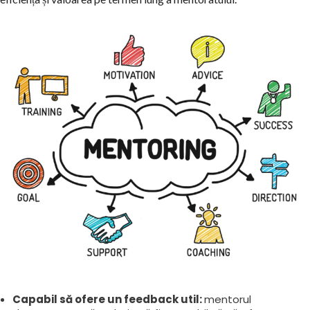
Capabil să ofere un feedback util:
mentorul