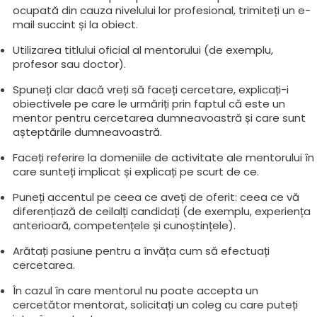
ocupată din cauza nivelului lor profesional, trimiteți un e-
mail succint și la obiect.
Utilizarea titlului oficial al mentorului (de exemplu,
profesor sau doctor).
Spuneți clar dacă vreți să faceți cercetare, explicați-i
obiectivele pe care le urmăriți prin faptul că este un
mentor pentru cercetarea dumneavoastră și care sunt
așteptările dumneavoastră.
Faceți referire la domeniile de activitate ale mentorului în
care sunteți implicat și explicați pe scurt de ce.
Puneți accentul pe ceea ce aveți de oferit: ceea ce vă
diferențiază de ceilalți candidați (de exemplu, experiența
anterioară, competențele și cunoștințele).
Arătați pasiune pentru a învăța cum să efectuați
cercetarea.
În cazul în care mentorul nu poate accepta un
cercetător mentorat, solicitați un coleg cu care puteți