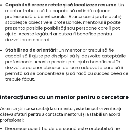
Capabil să creeze rețele și să localizeze resurse:
Un
mentor trebuie să fie capabil să extindă rețeaua
profesională a beneficiarului. Atunci când protejatul își
stabilește obiectivele profesionale, mentorul îi poate
prezenta posibile posibilități sau persoane care îl pot
ajuta. Aceste legături ar putea fi benefice pentru
dezvoltarea carierei.
Stabilirea de orientări:
Un mentor ar trebui să fie
capabil să îi ajute pe discipoli să își dezvolte așteptările
profesionale. Aceste principii pot ajuta beneficiarul în
dezvoltarea unor obiceiuri de lucru adecvate care să îi
permită să se concentreze și să facă cu succes ceea ce
trebuie făcut.
Interacțiunea cu un mentor pentru o cercetare
Acum că știți ce să căutați la un mentor, este timpul să verificați
câteva sfaturi pentru a contacta mentorul și a stabili un acord
profesional:
Deoarece acest tip de persoană este probabil să fie