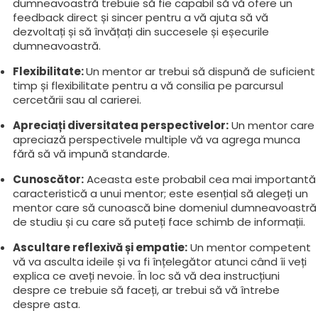
dumneavoastră trebuie să fie capabil să vă ofere un
feedback direct și sincer pentru a vă ajuta să vă
dezvoltați și să învățați din succesele și eșecurile
dumneavoastră.
Flexibilitate:
Un mentor ar trebui să dispună de suficient
timp și flexibilitate pentru a vă consilia pe parcursul
cercetării sau al carierei.
Apreciați diversitatea perspectivelor:
Un mentor care
apreciază perspectivele multiple vă va agrega munca
fără să vă impună standarde.
Cunoscător:
Aceasta este probabil cea mai importantă
caracteristică a unui mentor; este esențial să alegeți un
mentor care să cunoască bine domeniul dumneavoastră
de studiu și cu care să puteți face schimb de informații.
Ascultare reflexivă și empatie:
Un mentor competent
vă va asculta ideile și va fi înțelegător atunci când îi veți
explica ce aveți nevoie. În loc să vă dea instrucțiuni
despre ce trebuie să faceți, ar trebui să vă întrebe
despre asta.