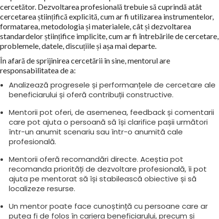
cercetător. Dezvoltarea profesională trebuie să cuprindă atât
cercetarea științifică explicită, cum ar fi utilizarea instrumentelor,
formatarea, metodologia și materialele, cât și dezvoltarea
standardelor științifice implicite, cum ar fi întrebările de cercetare,
problemele, datele, discuțiile și așa mai departe.
În afară de sprijinirea cercetării în sine, mentorul are
responsabilitatea de a:
Analizează progresele și performanțele de cercetare ale
beneficiarului și oferă contribuții constructive.
Mentorii pot oferi, de asemenea, feedback și comentarii
care pot ajuta o persoană să își clarifice pașii următori
într-un anumit scenariu sau într-o anumită cale
profesională.
Mentorii oferă recomandări directe. Aceștia pot
recomanda priorități de dezvoltare profesională, îi pot
ajuta pe mentorat să își stabilească obiective și să
localizeze resurse.
Un mentor poate face cunoștință cu persoane care ar
putea fi de folos în cariera beneficiarului, precum și