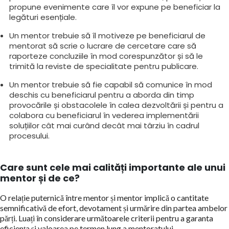
propune evenimente care îl vor expune pe beneficiar la
legături esențiale.
Un mentor trebuie să îl motiveze pe beneficiarul de
mentorat să scrie o lucrare de cercetare care să
raporteze concluziile în mod corespunzător și să le
trimită la reviste de specialitate pentru publicare.
Un mentor trebuie să fie capabil să comunice în mod
deschis cu beneficiarul pentru a aborda din timp
provocările și obstacolele în calea dezvoltării și pentru a
colabora cu beneficiarul în vederea implementării
soluțiilor cât mai curând decât mai târziu în cadrul
procesului.
Care sunt cele mai
calități importante ale unui
mentor
și de ce?
O relație puternică între mentor și mentor implică o cantitate
semnificativă de efort, devotament și urmărire din partea ambelor
părți. Luați în considerare următoarele criterii pentru a garanta
eficiența și valoarea pe termen lung a mentoratului.