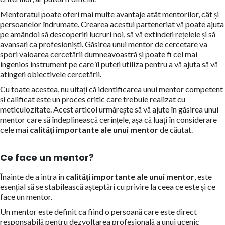
Mentoratul poate oferi mai multe avantaje atât mentorilor, cât și
persoanelor îndrumate. Crearea acestui parteneriat vă poate ajuta
pe amândoi să descoperiți lucruri noi, să vă extindeți rețelele și să
avansați ca profesioniști. Găsirea unui mentor de cercetare va
spori valoarea cercetării dumneavoastră și poate fi cel mai
ingenios instrument pe care îl puteți utiliza pentru a vă ajuta să vă
atingeți obiectivele cercetării.
Cu toate acestea, nu uitați că identificarea unui mentor competent
și calificat este un proces critic care trebuie realizat cu
meticulozitate. Acest articol urmărește să vă ajute în găsirea unui
mentor care să îndeplinească cerințele, așa că luați în considerare
cele mai
calități importante ale unui mentor
de căutat.
Ce face un mentor?
Înainte de a intra în
calități importante ale unui mentor
, este
esențial să se stabilească așteptări cu privire la ceea ce este și ce
face un mentor.
Un mentor este definit ca fiind o persoană care este direct
responsabilă pentru dezvoltarea profesională a unui ucenic