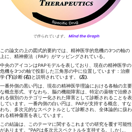
で作られています。
Mind the Graph
この論文の上の図式的要約では、精神医学的危機の3つの軸の
上に、精神療法（PAP）がマッピングされている。
中央のアイコンはPAPモデルを表しており、現在の精神医学の
危機を3つの軸で投影した三角形の中に位置しています：治療
学
(下)
診断
(右)
と説明されています。
(左)
.
一番外側の黒い円は、現在の精神医学理論における各軸の主要
な概念形式、すなわち、脳の機能障害は、特定の薬物で治療さ
れる個別のカテゴリー化された障害として診断されることを表
しています。一番内側の白い円は、PAPが支持する概念、すな
わち、多次元的なスペクトルとして診断され、全体論的に扱わ
れる精神傷害を表しています。
この結論は、このテーマに関するこれまでの研究を覆す可能性
があります。"PAPは多次元スペクトルを支持する。しかし、