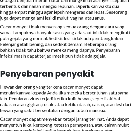
sebagai benjolan merah, datar dan mungkin terasa nyeri. Lepuhan
terbentuk dan nanah mengisi lepuhan. Diperlukan waktu dua
hingga empat minggu agar lepuh mengeras dan lepas. Seseorang
juga dapat mengalami lesi di mulut, vagina, atau anus.
Cacar monyet tidak menyerang semua orang dengan cara yang
sama. Tampaknya banyak kasus yang ada saat ini tidak mengikuti
pola gejala yang normal. Sedikit lesi, tidak ada pembengkakan
kelenjar getah bening, dan sedikit demam. Beberapa orang
bahkan tidak tahu bahwa mereka mengidapnya. Penyebaran
infeksi masih dapat terjadi meskipun tidak ada gejala.
Penyebaran penyakit
Hewan dan orang yang terkena cacar monyet dapat
menularkannya kepada Anda jika mereka bersentuhan satu sama
lain. Penularan virus terjadi ketika kulit hewan, seperti akibat
cakaran atau gigitan, rusak, atau ketika darah, cairan, atau lesi dari
hewan yang sakit bersentuhan dengan tubuh manusia.
Cacar monyet dapat menyebar, tetapi jarang terlihat. Anda dapat
menyentuh luka, keropeng, tetesan pernapasan, atau cairan mulut
orang yang terinfeksi ketika berpelukan, berciuman, atau