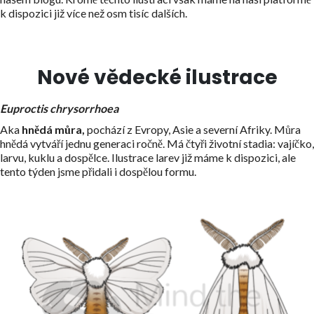
k dispozici již více než osm tisíc dalších.
Nové vědecké ilustrace
Euproctis chrysorrhoea
Aka
hnědá můra,
pochází z Evropy, Asie a severní Afriky. Můra
hnědá vytváří jednu generaci ročně. Má čtyři životní stadia: vajíčko,
larvu, kuklu a dospělce. Ilustrace larev již máme k dispozici, ale
tento týden jsme přidali i dospělou formu.