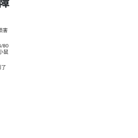
障
损害
/80
小鼠
到了