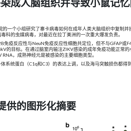
）感染成人脑组织并导致小鼠记忆
年）领导的药学院的一个小组研究了寨卡病毒如何在成年人类大脑组织中复制并
病毒科的虫媒病毒，对最近在拉丁美洲的一次重大爆发负责。
2B免疫反应性与NeuN免疫反应性细胞共定位，但不与GFAP或F4
kV的目标。在通过脑室内输注ZIKV感染的成年免疫功能正常的
V RNA，成熟神经元是被感染的主要细胞类型。
补体系统蛋白（C1q和C3）的表达上调，以及海马突触损伤都得
aph提供的图形化摘要