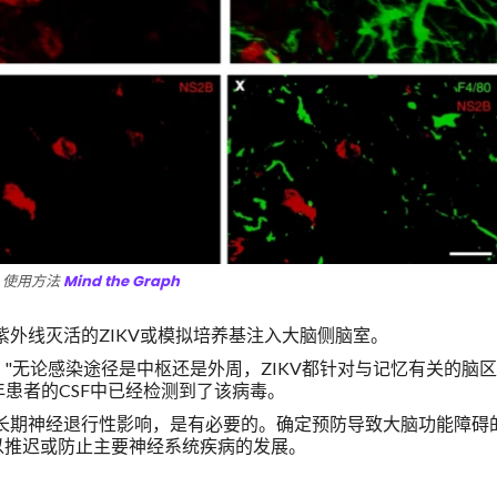
使用方法
Mind the Graph
V、紫外线灭活的ZIKV或模拟培养基注入大脑侧脑室。
"无论感染途径是中枢还是外周，ZIKV都针对与记忆有关的脑
的成年患者的CSF中已经检测到了该病毒。
的长期神经退行性影响，是有必要的。确定预防导致大脑功能障碍
以推迟或防止主要神经系统疾病的发展。