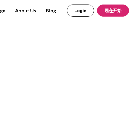
ign
About Us
Blog
Login
现在开始